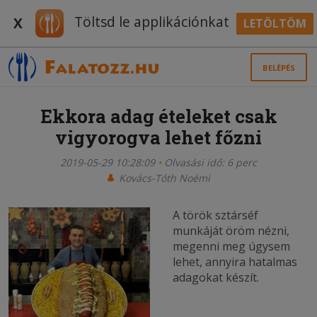
Töltsd le applikációnkat
X
LETÖLTÖM
BELÉPÉS
Ekkora adag ételeket csak
vigyorogva lehet főzni
2019-05-29 10:28:09
Olvasási idő: 6 perc
Kovács-Tóth Noémi
A török sztárséf
munkáját öröm nézni,
megenni meg úgysem
lehet, annyira hatalmas
adagokat készít.