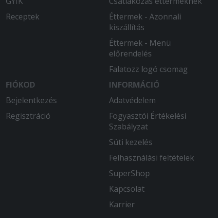
GYIK
Csatlakozás éttermeknek
Receptek
Éttermek - Azonnali
kiszállítás
Éttermek - Menü
előrendelés
Falatozz logó csomag
FIÓKOD
INFORMÁCIÓ
Bejelentkezés
Adatvédelem
Regisztráció
Fogyasztói Értékelési
Szabályzat
Süti kezelés
Felhasználási feltételek
SuperShop
Kapcsolat
Karrier