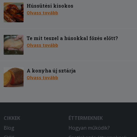
Hússütési kisokos
Olvass tovább
Te mit teszel a húsokkal főzés előtt?
Olvass tovább
A konyha új sztárja
Olvass tovább
CIKKEK
ÉTTERMEKNEK
Blog
Hogyan működik?