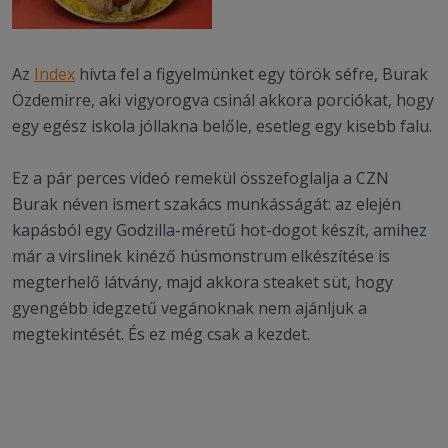
Az
Index
hívta fel a figyelmünket egy török séfre, Burak
Özdemirre, aki vigyorogva csinál akkora porciókat, hogy
egy egész iskola jóllakna belőle, esetleg egy kisebb falu.
Ez a pár perces videó remekül összefoglalja a CZN
Burak néven ismert szakács munkásságát: az elején
kapásból egy Godzilla-méretű hot-dogot készít, amihez
már a virslinek kinéző húsmonstrum elkészítése is
megterhelő látvány, majd akkora steaket süt, hogy
gyengébb idegzetű vegánoknak nem ajánljuk a
megtekintését. És ez még csak a kezdet.