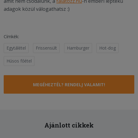
amit nem csodálunk, a
falatozz.hu
-n emberi léptékű
adagok közül válogathatsz :)
Címkék:
Egytálétel
Frissensült
Hamburger
Hot-dog
Húsos főétel
MEGÉHEZTÉL? RENDELJ VALAMIT!
Ajánlott cikkek