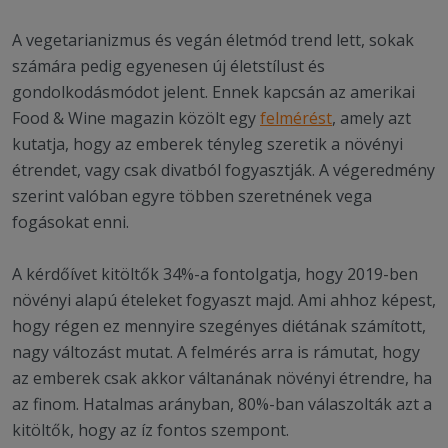
A vegetarianizmus és vegán életmód trend lett, sokak
számára pedig egyenesen új életstílust és
gondolkodásmódot jelent. Ennek kapcsán az amerikai
Food & Wine magazin közölt egy
felmérést
, amely azt
kutatja, hogy az emberek tényleg szeretik a növényi
étrendet, vagy csak divatból fogyasztják. A végeredmény
szerint valóban egyre többen szeretnének vega
fogásokat enni.
A kérdőívet kitöltők 34%-a fontolgatja, hogy 2019-ben
növényi alapú ételeket fogyaszt majd. Ami ahhoz képest,
hogy régen ez mennyire szegényes diétának számított,
nagy változást mutat. A felmérés arra is rámutat, hogy
az emberek csak akkor váltanának növényi étrendre, ha
az finom. Hatalmas arányban, 80%-ban válaszolták azt a
kitöltők, hogy az íz fontos szempont.