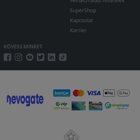
Felhasználási feltételek
SuperShop
Kapcsolat
Karrier
KÖVESS MINKET