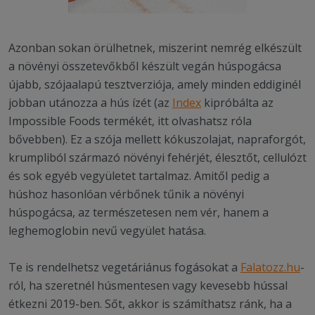
Azonban sokan örülhetnek, miszerint nemrég elkészült
a növényi összetevőkből készült vegán húspogácsa
újabb, szójaalapú tesztverziója, amely minden eddiginél
jobban utánozza a hús ízét (az
Index
kipróbálta az
Impossible Foods termékét, itt olvashatsz róla
bővebben). Ez a szója mellett kókuszolajat, napraforgót,
krumpliból származó növényi fehérjét, élesztőt, cellulózt
és sok egyéb vegyületet tartalmaz. Amitől pedig a
húshoz hasonlóan vérbőnek tűnik a növényi
húspogácsa, az természetesen nem vér, hanem a
leghemoglobin nevű vegyület hatása.
Te is rendelhetsz vegetáriánus fogásokat a
Falatozz.hu
-
ról, ha szeretnél húsmentesen vagy kevesebb hússal
étkezni 2019-ben. Sőt, akkor is számíthatsz ránk, ha a