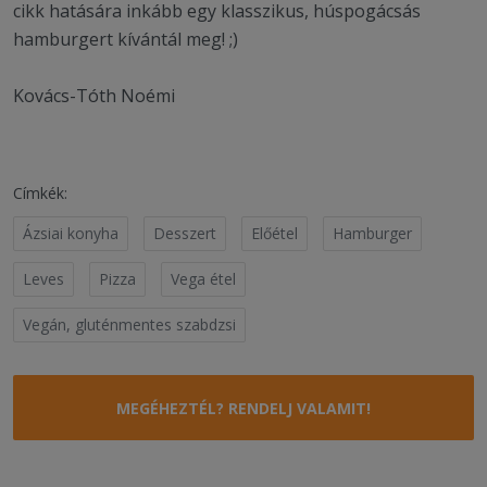
cikk hatására inkább egy klasszikus, húspogácsás
hamburgert kívántál meg! ;)
Kovács-Tóth Noémi
Címkék:
Ázsiai konyha
Desszert
Előétel
Hamburger
Leves
Pizza
Vega étel
Vegán, gluténmentes szabdzsi
MEGÉHEZTÉL? RENDELJ VALAMIT!