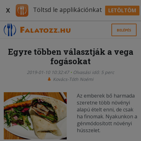
Töltsd le applikációnkat
X
LETÖLTÖM
BELÉPÉS
Egyre többen választják a vega
fogásokat
2019-01-10 10:32:47
Olvasási idő: 5 perc
Kovács-Tóth Noémi
Az emberek bő harmada
szeretne több növényi
alapú ételt enni, de csak
ha finomak. Nyakunkon a
génmódosított növényi
hússzelet.