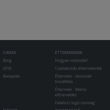
CIKKEK
ÉTTERMEKNEK
Blog
Hogyan működik?
GYIK
Csatlakozás éttermeknek
Receptek
Éttermek - Azonnali
kiszállítás
Éttermek - Menü
előrendelés
Falatozz logó csomag