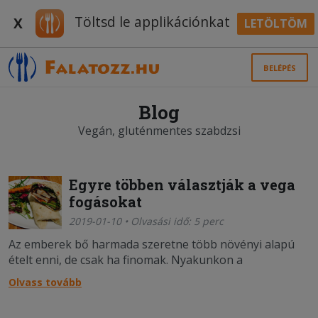
Töltsd le applikációnkat
X
LETÖLTÖM
BELÉPÉS
Blog
Vegán, gluténmentes szabdzsi
Egyre többen választják a vega
fogásokat
2019-01-10 • Olvasási idő: 5 perc
Az emberek bő harmada szeretne több növényi alapú
ételt enni, de csak ha finomak. Nyakunkon a
génmódosított növényi hússzelet.
Olvass tovább