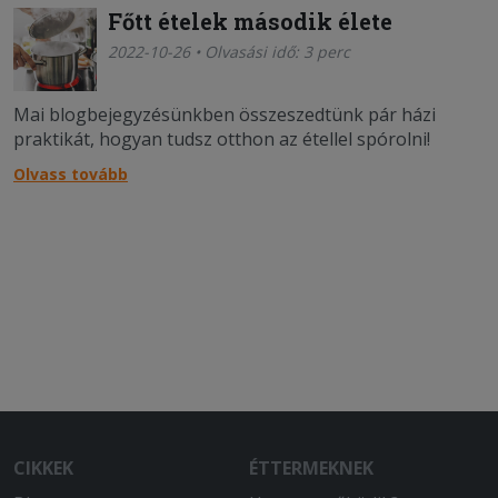
Főtt ételek második élete
2022-10-26 • Olvasási idő: 3 perc
Mai blogbejegyzésünkben összeszedtünk pár házi
praktikát, hogyan tudsz otthon az étellel spórolni!
Olvass tovább
CIKKEK
ÉTTERMEKNEK