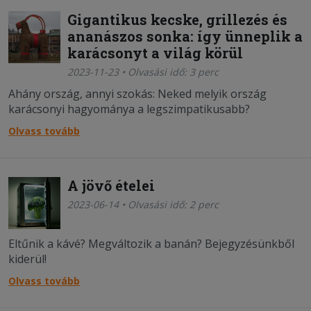
Gigantikus kecske, grillezés és
ananászos sonka: így ünneplik a
karácsonyt a világ körül
2023-11-23 • Olvasási idő: 3 perc
Ahány ország, annyi szokás: Neked melyik ország
karácsonyi hagyománya a legszimpatikusabb?
Olvass tovább
A jövő ételei
2023-06-14 • Olvasási idő: 2 perc
Eltűnik a kávé? Megváltozik a banán? Bejegyzésünkből
kiderül!
Olvass tovább