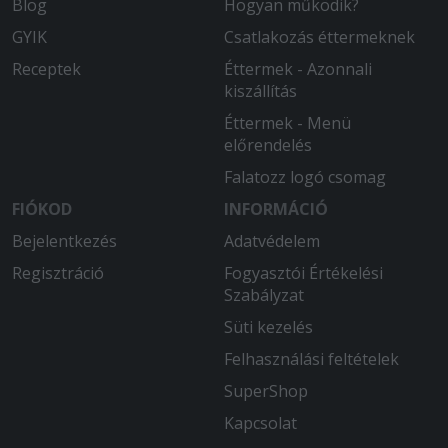
Blog
Hogyan működik?
GYIK
Csatlakozás éttermeknek
Receptek
Éttermek - Azonnali
kiszállítás
Éttermek - Menü
előrendelés
Falatozz logó csomag
FIÓKOD
INFORMÁCIÓ
Bejelentkezés
Adatvédelem
Regisztráció
Fogyasztói Értékelési
Szabályzat
Süti kezelés
Felhasználási feltételek
SuperShop
Kapcsolat