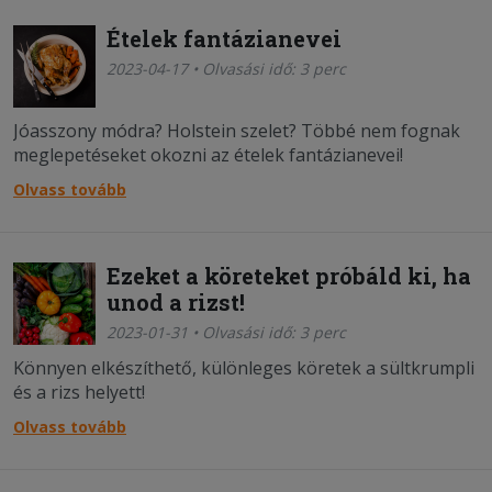
Ételek fantázianevei
2023-04-17 • Olvasási idő: 3 perc
Jóasszony módra? Holstein szelet? Többé nem fognak
meglepetéseket okozni az ételek fantázianevei!
Olvass tovább
Ezeket a köreteket próbáld ki, ha
unod a rizst!
2023-01-31 • Olvasási idő: 3 perc
Könnyen elkészíthető, különleges köretek a sültkrumpli
és a rizs helyett!
Olvass tovább