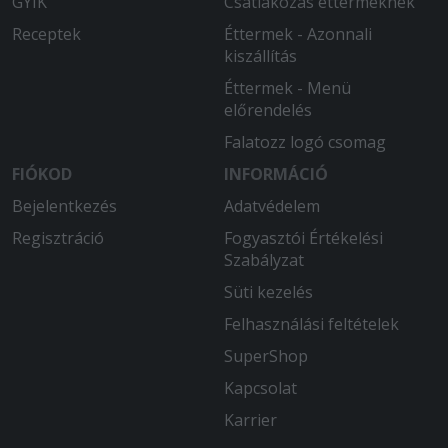
GYIK
Csatlakozás éttermeknek
Receptek
Éttermek - Azonnali
kiszállítás
Éttermek - Menü
előrendelés
Falatozz logó csomag
FIÓKOD
INFORMÁCIÓ
Bejelentkezés
Adatvédelem
Regisztráció
Fogyasztói Értékelési
Szabályzat
Süti kezelés
Felhasználási feltételek
SuperShop
Kapcsolat
Karrier