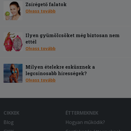
Zsírégető falatok
Olvass tovább
Ilyen gyümölcsöket még biztosan nem
ettél
Olvass tovább
Milyen ételekre esküsznek a
legcsinosabb hírességek?
Olvass tovább
CIKKEK
ÉTTERMEKNEK
Blog
Hogyan működik?