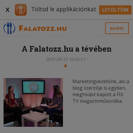
Töltsd le applikációnkat
X
LETÖLTÖM
BELÉPÉS
A Falatozz.hu a tévében
2015-05-12 10:43:11
Marketingvezetőnk, aki a
blog szerzője is egyben,
meghívást kapott a FIX
TV magazinműsorába.