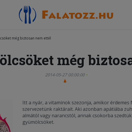
lcsöket még biztosan nem ettél
ölcsöket még biztosa
2014-05-27 00:00:00
Itt a nyár, a vitaminok szezonja, amikor érdemes f
szervezetünk raktárait. Aki azonban apátiába zu
almától vagy narancstól, annak csokorba szedtü
gyümölcsöket.