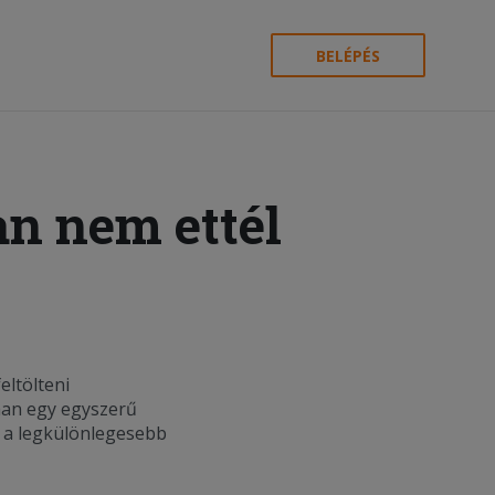
BELÉPÉS
n nem ettél
eltölteni
han egy egyszerű
k a legkülönlegesebb