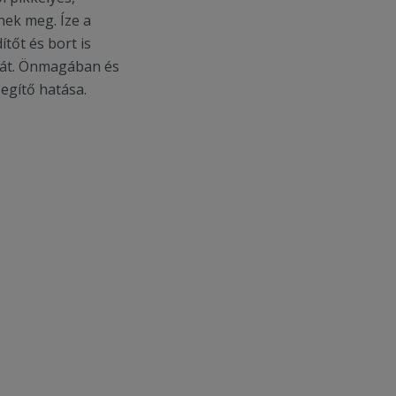
nek meg. Íze a
tőt és bort is
eát. Önmagában és
egítő hatása.