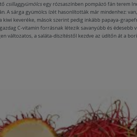
ltő
csillaggyümölcs
egy rózsaszínben pompázó fán terem In
án. A sárga gyümölcs ízét hasonlították már mindenhez: van, 
 a kiwi keveréke, mások szerint pedig inkább papaya-grapef
gazdag C-vitamin forrásnak létezik savanyúbb és édesebb vá
en változatos, a saláta-díszítéstől kezdve az üdítőn át a bori