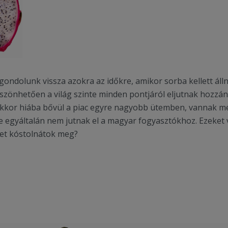
ondolunk vissza azokra az időkre, amikor sorba kellett álln
zönhetően a világ szinte minden pontjáról eljutnak hozzánk
kor hiába bővül a piac egyre nagyobb ütemben, vannak mé
te egyáltalán nem jutnak el a magyar fogyasztókhoz. Ezeket 
iket kóstolnátok meg?