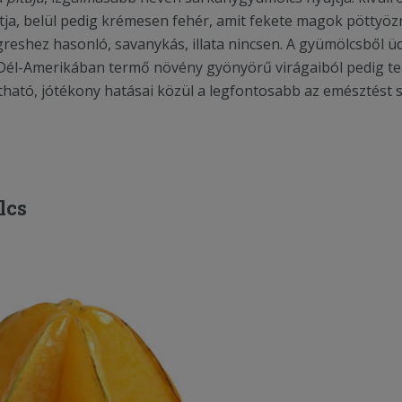
tja, belül pedig krémesen fehér, amit fekete magok pöttyöz
reshez hasonló, savanykás, illata nincsen. A gyümölcsből üdí
a Dél-Amerikában termő növény gyönyörű virágaiból pedig t
tható, jótékony hatásai közül a legfontosabb az emésztést s
lcs