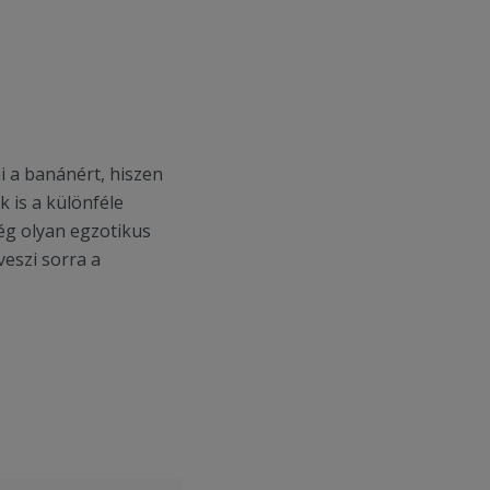
i a banánért, hiszen
 is a különféle
g olyan egzotikus
veszi sorra a