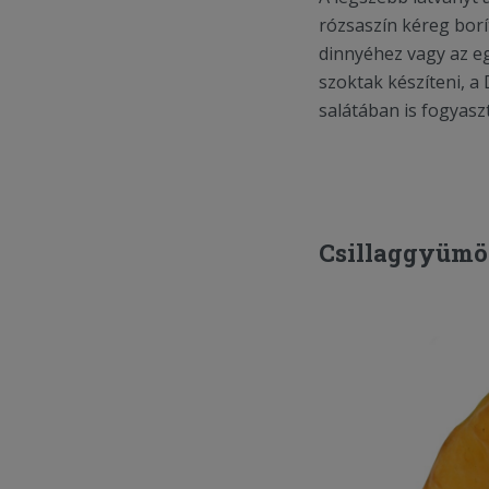
rózsaszín kéreg borí
dinnyéhez vagy az eg
szoktak készíteni, 
salátában is fogyasz
Csillaggyümö