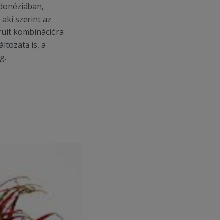
donéziában,
aki szerint az
ruit kombinációra
ltozata is, a
g.