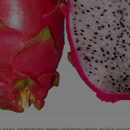
a
pitaja
, izgalmasabb nevén sárkánygyümölcs nyújtja: kívülrő