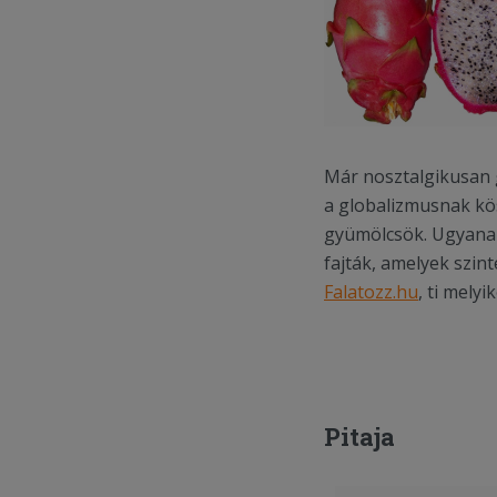
Már nosztalgikusan g
a globalizmusnak kös
gyümölcsök. Ugyanak
fajták, amelyek szin
Falatozz.hu
, ti mely
Pitaja