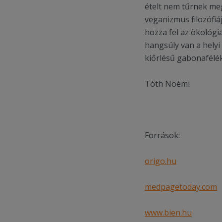
ételt nem tűrnek meg
veganizmus filozófiá
hozza fel az ökológia
hangsúly van a helyi
kiőrlésű gabonafélé
Tóth Noémi
Források:
origo.hu
medpagetoday.com
www.bien.hu