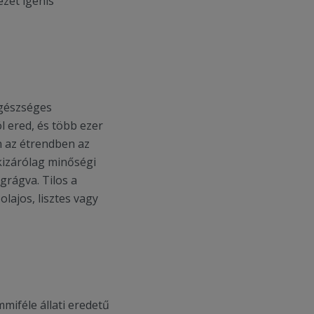
ezet igenis
egészséges
ól ered, és több ezer
n az étrendben az
 kizárólag minőségi
grágva. Tilos a
lajos, lisztes vagy
mmiféle állati eredetű