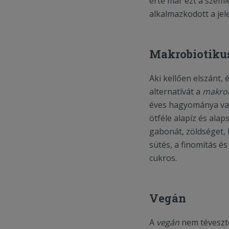
érte már ezt a szeml
alkalmazkodott a je
Makrobiotikus
Aki kellően elszánt,
alternatívát a
makro
éves hagyománya van,
ötféle alapíz és alap
gabonát, zöldséget, 
sütés, a finomítás é
cukros.
Vegán
A
vegán
nem téveszt