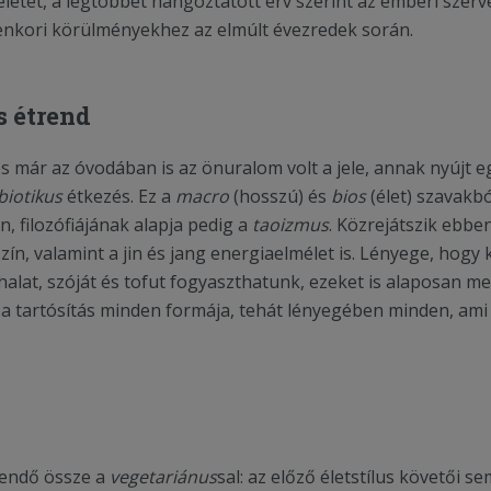
életet, a legtöbbet hangoztatott érv szerint az emberi szerv
lenkori körülményekhez az elmúlt évezredek során.
 étrend
 és már az óvodában is az önuralom volt a jele, annak nyújt 
biotikus
étkezés. Ez a
macro
(hosszú) és
bios
(élet) szavakb
 filozófiájának alapja pedig a
taoizmus
. Közrejátszik ebbe
szín, valamint a jin és jang energiaelmélet is. Lényege, hogy
halat, szóját és tofut fogyaszthatunk, ezeket is alaposan me
s a tartósítás minden formája, tehát lényegében minden, ami o
endő össze a
vegetariánus
sal: az előző életstílus követői se