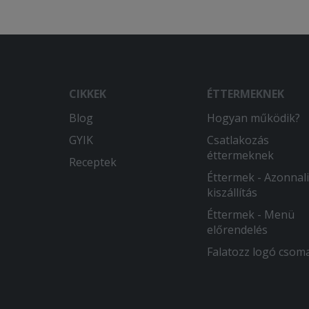
CIKKEK
ÉTTERMEKNEK
Blog
Hogyan működik?
GYIK
Csatlakozás
éttermeknek
Receptek
Éttermek - Azonnali
kiszállítás
Éttermek - Menü
előrendelés
Falatozz logó csom