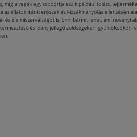
, míg a vegák egy csoportja eszik például tojást, tejterméke
ja az állatok iránti erőszak és kizsákmányolás ellenzésén al
i- és élelmiszerválságot is. Enni bármit lehet, ami növényi a
 termesztésű és idény jellegű zöldségeken, gyümölcsökön, va
ken.