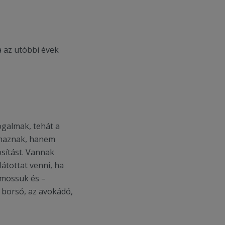
a az utóbbi évek
ogalmak, tehát a
lmaznak, hanem
sítást. Vannak
átottat venni, ha
gmossuk és –
 borsó, az avokádó,