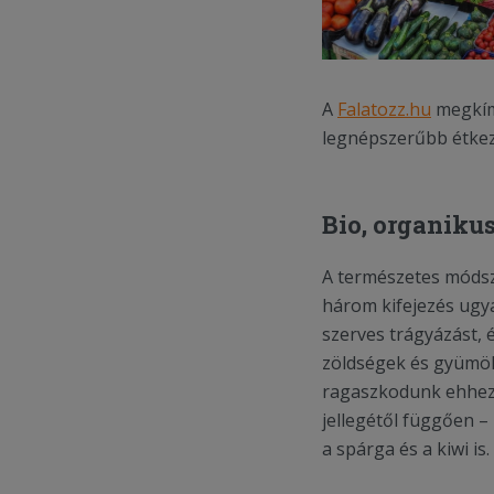
A
Falatozz.hu
megkímé
legnépszerűbb étkez
Bio, organikus
A természetes módsz
három kifejezés ugy
szerves trágyázást,
zöldségek és gyümöl
ragaszkodunk ehhez 
jellegétől függően –
a spárga és a kiwi is.