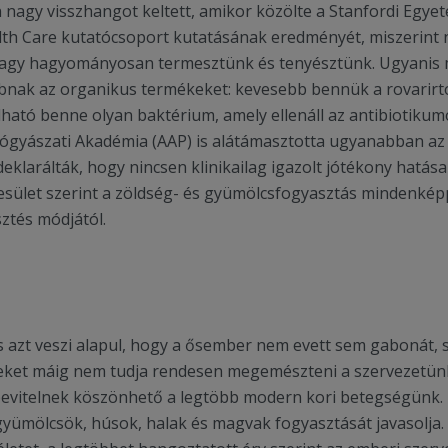
nagy visszhangot keltett, amikor közölte a Stanfordi Egye
alth Care kutatócsoport kutatásának eredményét, miszerint 
vagy hagyományosan termesztünk és tenyésztünk. Ugyanis 
bnak az organikus termékeket: kevesebb bennük a rovarirtó
lható benne olyan baktérium, amely ellenáll az antibiotikumo
gyászati Akadémia (AAP) is alátámasztotta ugyanabban az 
klarálták, hogy nincsen klinikailag igazolt jótékony hatás
esület szerint a zöldség- és gyümölcsfogyasztás mindenké
ztés módjától.
s azt veszi alapul, hogy a ősember nem evett sem gabonát, 
reket máig nem tudja rendesen megemészteni a szervezetünk
tbevitelnek köszönhető a legtöbb modern kori betegségünk.
gyümölcsök, húsok, halak és magvak fogyasztását javasolja.