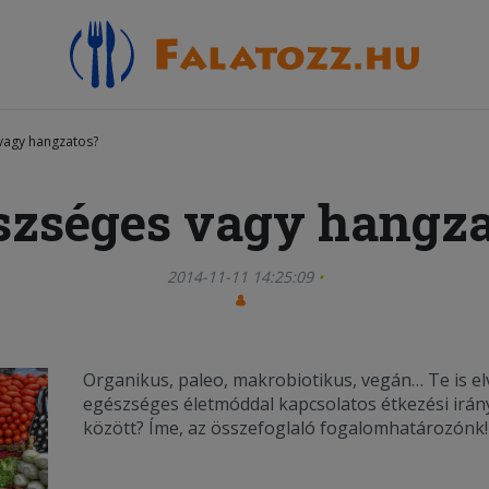
vagy hangzatos?
szséges vagy hangza
2014-11-11 14:25:09
Organikus, paleo, makrobiotikus, vegán… Te is el
egészséges életmóddal kapcsolatos étkezési irán
között? Íme, az összefoglaló fogalomhatározónk!