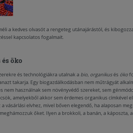
li a kedves olvasót a rengeteg utánajárástól, és kibogozz
éssel kapcsolatos fogalmait.
 és öko
erekre és technológiákra utalnak a
bio
,
organikus
és
öko
f
anazt takarja. Egy biogazdálkodásban nem műtrágyát alka
 és nem használnak sem növényvédő szereket, sem génmódo
csök, amelyekből akkor sem érdemes organikus címkével ell
a vásárlási elvhez, mivel bőven elegendő, ha alaposan me
 meghámozzuk őket. Ilyen a brokkoli, a banán, a káposzta, a