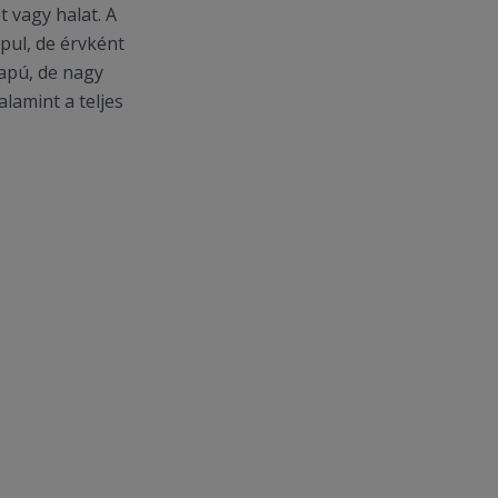
t vagy halat. A
apul, de érvként
lapú, de nagy
lamint a teljes