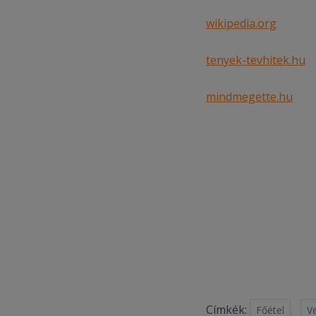
wikipedia.org
tenyek-tevhitek.hu
mindmegette.hu
Címkék:
Főétel
V