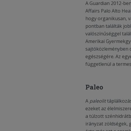
A Guardian 2012-ben 
Affairs Palo Alto He
hogy organikusan, 
pontban találták job
valószínűséggel talá
Amerikai Gyermekgyó
sajtóközleményben de
egészségére. Az egy
függetlenül a termes
Paleo
A
paleolit
táplálkozá
ezeket az élelmisze
a túlzott szénhidrá
irányzat zöldségek, 