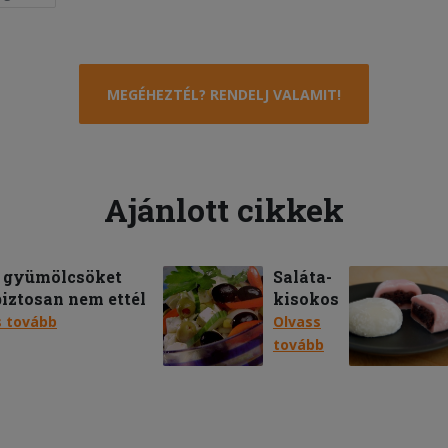
MEGÉHEZTÉL? RENDELJ VALAMIT!
Ajánlott cikkek
n gyümölcsöket
Saláta-
iztosan nem ettél
kisokos
s tovább
Olvass
tovább