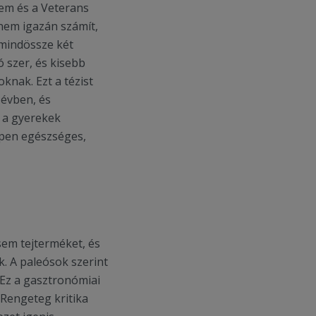
tem és a Veterans
nem igazán számít,
mindössze két
 szer, és kisebb
knak. Ezt a tézist
évben, és
a a gyerekek
ppen egészséges,
sem tejterméket, és
. A paleósok szerint
 Ez a gasztronómiai
 Rengeteg kritika