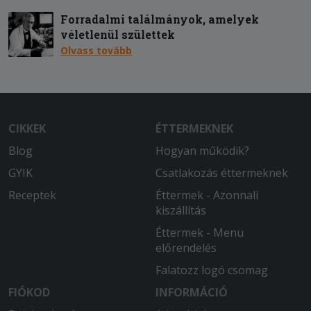
Forradalmi találmányok, amelyek
véletlenül születtek
Olvass tovább
CIKKEK
ÉTTERMEKNEK
Blog
Hogyan működik?
GYIK
Csatlakozás éttermeknek
Receptek
Éttermek - Azonnali
kiszállítás
Éttermek - Menü
előrendelés
Falatozz logó csomag
FIÓKOD
INFORMÁCIÓ