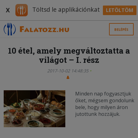
Töltsd le applikációnkat
X
LETÖLTÖM
BELÉPÉS
10 étel, amely megváltoztatta a
világot – I. rész
2017-10-02 14:48:35
Minden nap fogyasztjuk
őket, mégsem gondolunk
bele, hogy milyen áron
jutottunk hozzájuk.