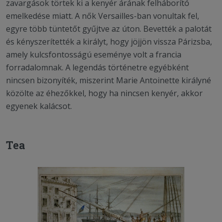
zavargások törtek ki a kenyér árának felháborító
emelkedése miatt. A nők Versailles-ban vonultak fel,
egyre több tüntetőt gyűjtve az úton. Bevették a palotát
és kényszerítették a királyt, hogy jöjjön vissza Párizsba,
amely kulcsfontosságú eseménye volt a francia
forradalomnak. A legendás történetre egyébként
nincsen bizonyíték, miszerint Marie Antoinette királyné
közölte az éhezőkkel, hogy ha nincsen kenyér, akkor
egyenek kalácsot.
Tea