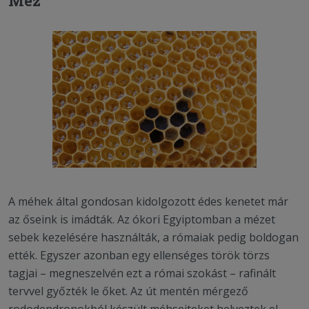
Méz
A méhek által gondosan kidolgozott édes kenetet már
az őseink is imádták. Az ókori Egyiptomban a mézet
sebek kezelésére használták, a rómaiak pedig boldogan
ették. Egyszer azonban egy ellenséges török törzs
tagjai – megneszelvén ezt a római szokást – rafinált
tervvel győzték le őket. Az út mentén mérgező
rododendronokból készült méhsejteket helyeztek el,