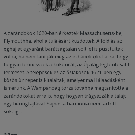
A zarándokok 1620-ban érkeztek Massachusetts-be,
Plymouthba, ahol a túlélésért küzdöttek. A föld és az
éghajlat egyaránt barátságtalan volt, el is pusztultak
volna, ha nem tanítják meg az indiánok őket arra, hogy
hogyan termesszék a kukoricát, az Újvilág legfontosabb
termését. A telepesek és az őslakosok 1621-ben egy
közös ünnepet is kitaláltak, amelyet ma Hálaadásként
ismerünk. A Wampanoag törzs továbbá megtanította a
zarándokokat arra is, hogy hogyan trágyázzák a talajt
egy heringfajtával. Sajnos a harmónia nem tartott
sokáig…