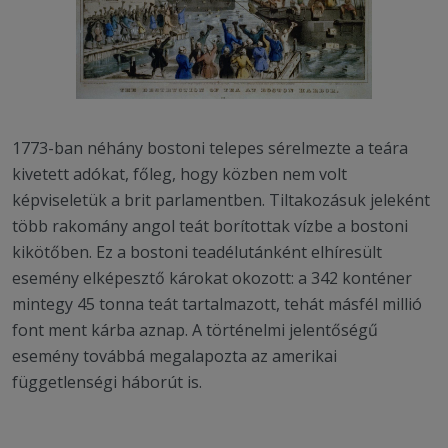
1773-ban néhány bostoni telepes sérelmezte a teára
kivetett adókat, főleg, hogy közben nem volt
képviseletük a brit parlamentben. Tiltakozásuk jeleként
több rakomány angol teát borítottak vízbe a bostoni
kikötőben. Ez a bostoni teadélutánként elhíresült
esemény elképesztő károkat okozott: a 342 konténer
mintegy 45 tonna teát tartalmazott, tehát másfél millió
font ment kárba aznap. A történelmi jelentőségű
esemény továbbá megalapozta az amerikai
függetlenségi háborút is.