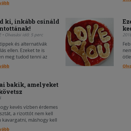
ovább
d ki, inkább csináld
Ez
ntottának!
ke
 • Olvasási idő: 5 perc
201
ippek és alternatívák
Feb
ás ellen. Ezeket te is
nem
n meg tudod tenni az
ötle
és környezettudatosabb
gyo
ovább
Olv
t.
gyo
i bakik, amelyeket
lkövetsz
4
hogy kevés vízben érdemes
sztát, a rizottót nem kell
 kavargatni, máshogy kell
a banánt, valamint a
ovább