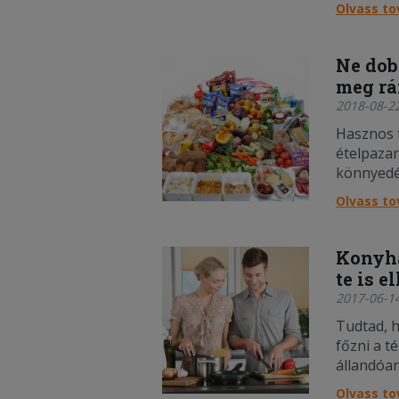
fotóit!
Olvass t
Ne dob
meg rá
2018-08-22
Hasznos t
ételpazarl
könnyedé
olcsóbb 
Olvass t
étkezésér
Konyha
te is e
2017-06-1
Tudtad, 
főzni a té
állandóan
hámozni 
Olvass t