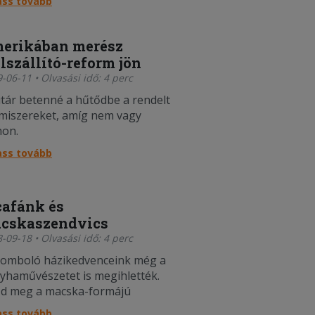
ass tovább
erikában merész
elszállító-reform jön
-06-11 • Olvasási idő: 4 perc
utár betenné a hűtődbe a rendelt
lmiszereket, amíg nem vagy
hon.
ass tovább
cafánk és
cskaszendvics
-09-18 • Olvasási idő: 4 perc
omboló házikedvenceink még a
yhaművészetet is megihlették.
d meg a macska-formájú
lekről készült galériánkat!
ass tovább