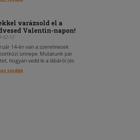
ekkel varázsold el a
dvesed Valentin-napon!
8-02-12
ruár 14-én van a szerelmesek
zetközi ünnepe. Mutatunk pár
tet, hogyan vedd le a lábáról (és
mráról) életed párját, méghozzá
ass tovább
rsan és pár száz forintból.