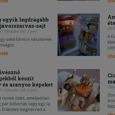
ovább
Olv
Am
g egyik legdrágább
ét
 jávorszarvas-sajt
2019
 • Olvasási idő: 3 perc
A f
egy svéd farmon készítenek
éle
omságot.
ott
ovább
Olv
űvésznő
Ci
gekből készít
ma
v és aranyos képeket
2018
 • Olvasási idő: 4 perc
Dor
 remek ötlet, amelyekhez
kon
 pár tollvonás vagy egy új
Néz
t. Érdemes megnézned a
éte
Olv