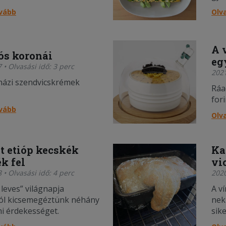
ovább
Olv
A 
tós koronái
egy
 • Olvasási idő: 3 perc
2021
házi szendvicskrémek
Ráa
for
ovább
Olv
t etióp kecskék
Ka
k fel
vi
 • Olvasási idő: 4 perc
2020
 leves” világnapja
A v
ól kicsemegéztünk néhány
nek
i érdekességet.
sike