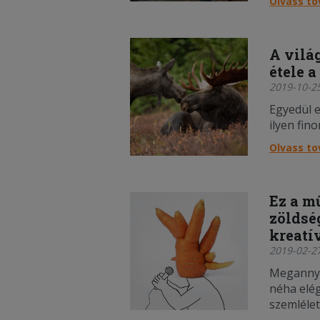
Olvass t
A vilá
étele a
2019-10-25
Egyedül 
ilyen fin
Olvass t
Ez a m
zöldsé
kreatí
2019-02-27
Megannyi
néha elég
szemléle