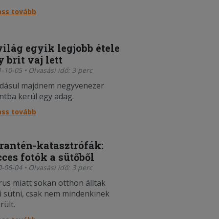
ass tovább
világ egyik legjobb étele
 brit vaj lett
-10-05 • Olvasási idő: 3 perc
dásul majdnem negyvenezer
intba kerül egy adag.
ass tovább
rantén-katasztrófák:
cces fotók a sütőből
-06-04 • Olvasási idő: 3 perc
írus miatt sokan otthon álltak
i sütni, csak nem mindenkinek
rült.