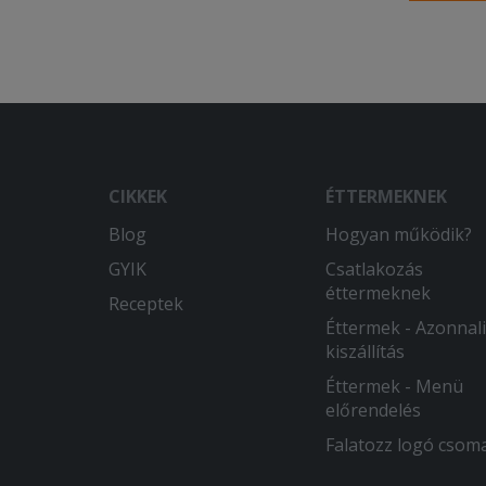
paradics
tenni?
CIKKEK
ÉTTERMEKNEK
Blog
Hogyan működik?
GYIK
Csatlakozás
éttermeknek
Receptek
Éttermek - Azonnali
kiszállítás
Éttermek - Menü
előrendelés
Falatozz logó csom