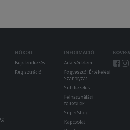
omot nem célszerű hűtőbe
FIÓKOD
INFORMÁCIÓ
KÖVES
Bejelentkezés
Adatvédelem
Regisztráció
Fogyasztói Értékelési
Szabályzat
Süti kezelés
Felhasználási
feltételek
SuperShop
ag
Kapcsolat