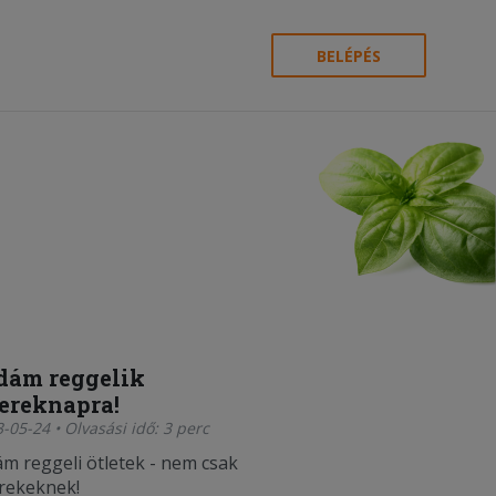
BELÉPÉS
dám reggelik
ereknapra!
-05-24 • Olvasási idő: 3 perc
ám reggeli ötletek - nem csak
rekeknek!