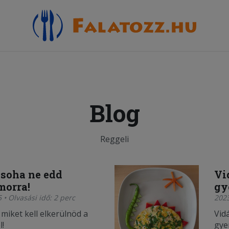
Blog
Reggeli
 soha ne edd
Vi
orra!
gy
 • Olvasási idő: 2 perc
2023
miket kell elkerülnöd a
Vid
l!
gye