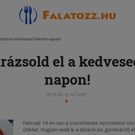
zsold el a kedvesed Valentin-napon!
rázsold el a kedvese
napon!
2018-02-12 12:14:07
Február 14-én van a szerelmesek nemzetközi ün
ötletet, hogyan vedd le a lábáról (és gyomráról) él