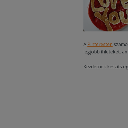
A
Pinteresten
számos
legjobb ihleteket, a
Kezdetnek készíts egy