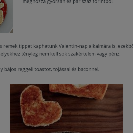
méghozzá gyorsan és pár száz forintból.
 remek tippet kaphatunk Valentin-nap alkalmára is, ezekbő
melyekhez tényleg nem kell sok szakértelem vagy pénz.
 bájos reggeli toastot, tojással és baconnel.