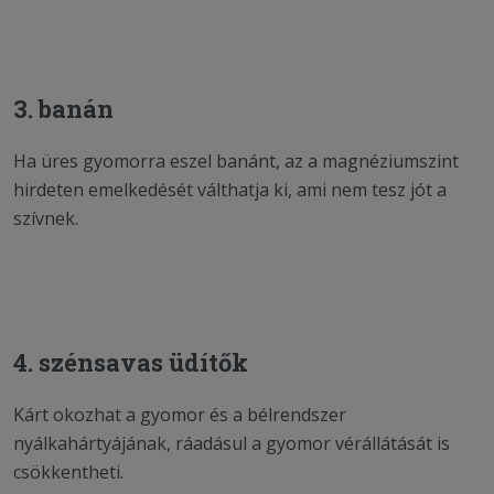
3. banán
Ha üres gyomorra eszel banánt, az a magnéziumszint
hirdeten emelkedését válthatja ki, ami nem tesz jót a
szívnek.
4. szénsavas üdítők
Kárt okozhat a gyomor és a bélrendszer
nyálkahártyájának, ráadásul a gyomor vérállátását is
csökkentheti.