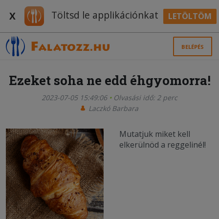
Töltsd le applikációnkat
X
LETÖLTÖM
BELÉPÉS
Ezeket soha ne edd éhgyomorra!
2023-07-05 15:49:06
Olvasási idő: 2 perc
Laczkó Barbara
Mutatjuk miket kell
elkerülnöd a reggelinél!