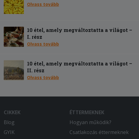
Olvass tovább
10 étel, amely megváltoztatta a világot –
I. rész
Olvass tovább
10 étel, amely megváltoztatta a világot –
II. rész
Olvass tovább
CIKKEK
ÉTTERMEKNEK
Blog
Hogyan működik?
GYIK
Csatlakozás éttermeknek