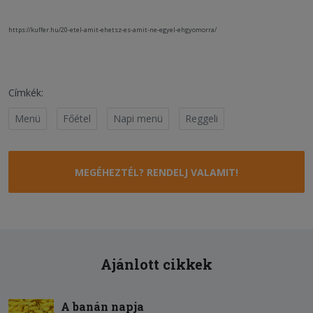
https://kuffer.hu/20-etel-amit-ehetsz-es-amit-ne-egyel-ehgyomorra/
Címkék:
Menü
Főétel
Napi menü
Reggeli
MEGÉHEZTÉL? RENDELJ VALAMIT!
Ajánlott cikkek
A banán napja