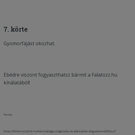
7. körte
Gyomorfájást okozhat.
Ebédre viszont fogyaszthatsz bármit a Falatozz.hu
kínálatából!
Forrás:
https://blikkruzs.blikk.hu/eletmod/egeszseg/soha-ne-edd-ezeket-ehgyomorra/026jxz7