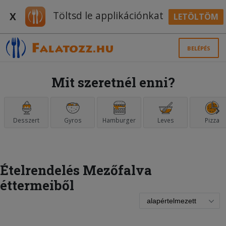
Töltsd le applikációnkat
X
LETÖLTÖM
BELÉPÉS
Mit szeretnél enni?
Desszert
Gyros
Hamburger
Leves
Pizza
Ételrendelés Mezőfalva
éttermeiből