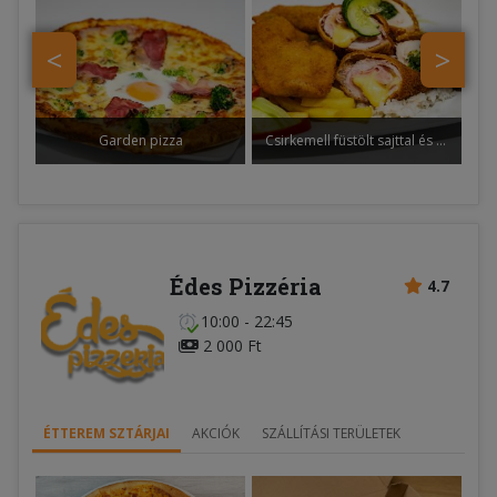
<
>
Garden pizza
Csirkemell füstölt sajttal és fokhagymás spenóttal töltve
Édes Pizzéria
4.7
10:00 - 22:45
2 000 Ft
ÉTTEREM SZTÁRJAI
AKCIÓK
SZÁLLÍTÁSI TERÜLETEK