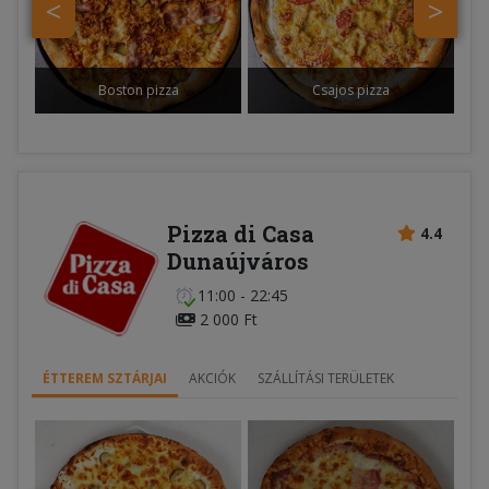
<
>
Boston pizza
Csajos pizza
Pizza di Casa
4.4
Dunaújváros
11:00 - 22:45
2 000 Ft
ÉTTEREM SZTÁRJAI
AKCIÓK
SZÁLLÍTÁSI TERÜLETEK