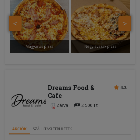
<
>
Magyaros pizza
Négy évszak pizza
Dreams Food &
4.2
Cafe
Zárva
2 500 Ft
AKCIÓK
SZÁLLÍTÁSI TERÜLETEK