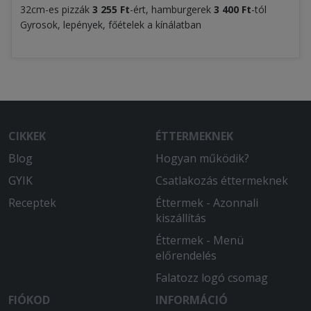
32cm-es pizzák
3 255 Ft
-ért, hamburgerek
3 400
Ft
-tól
Gyrosok, lepények, főételek a kínálatban
CIKKEK
ÉTTERMEKNEK
Blog
Hogyan működik?
GYIK
Csatlakozás éttermeknek
Receptek
Éttermek - Azonnali
kiszállítás
Éttermek - Menü
előrendelés
Falatozz logó csomag
FIÓKOD
INFORMÁCIÓ