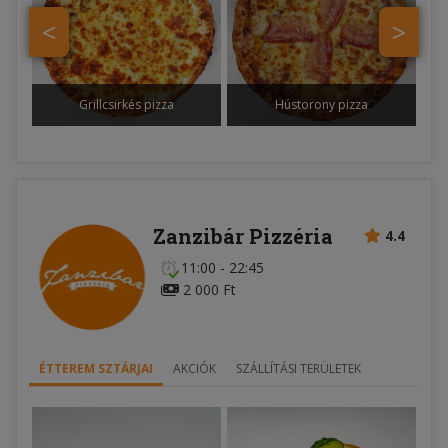
<
>
Grillcsirkés pizza
Hústorony pizza
Zanzibár Pizzéria
4.4
11:00 - 22:45
2 000 Ft
ÉTTEREM SZTÁRJAI
AKCIÓK
SZÁLLÍTÁSI TERÜLETEK