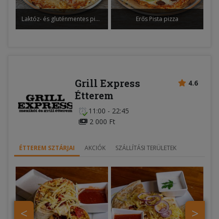
Laktóz- és gluténmentes pizza
Erős Pista pizza
Grill Express
4.6
Étterem
11:00 - 22:45
2 000 Ft
ÉTTEREM SZTÁRJAI
AKCIÓK
SZÁLLÍTÁSI TERÜLETEK
<
>