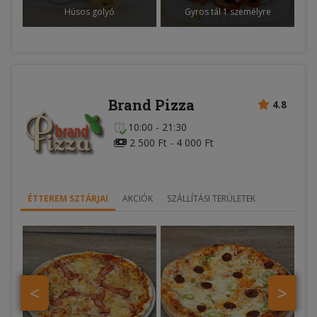
Húsos golyó
Gyros tál 1 személyre
Brand Pizza
4.8
10:00 - 21:30
2 500 Ft - 4 000 Ft
ÉTTEREM SZTÁRJAI
AKCIÓK
SZÁLLÍTÁSI TERÜLETEK
<
>