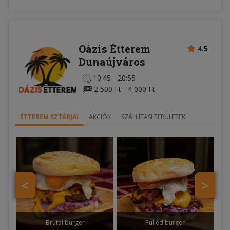
Oázis Étterem
4.5
Dunaújváros
10:45 - 20:55
2 500 Ft - 4 000 Ft
ÉTTEREM SZTÁRJAI
AKCIÓK
SZÁLLÍTÁSI TERÜLETEK
<
>
Brutal burger
Pulled burger