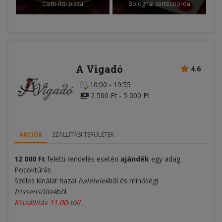
Csitti-fitti pizza
Bolognai sertésborda
A Vigadó
4.6
10:00 - 19:55
2 500 Ft - 5 000 Ft
AKCIÓK
SZÁLLÍTÁSI TERÜLETEK
12 000 Ft
feletti rendelés esetén
ajándék
egy adag
Pocoktúrás
Széles kínálat hazai
halételek
ből és minőségi
frissensültek
ből.
Kiszállítás 11:00-tól!