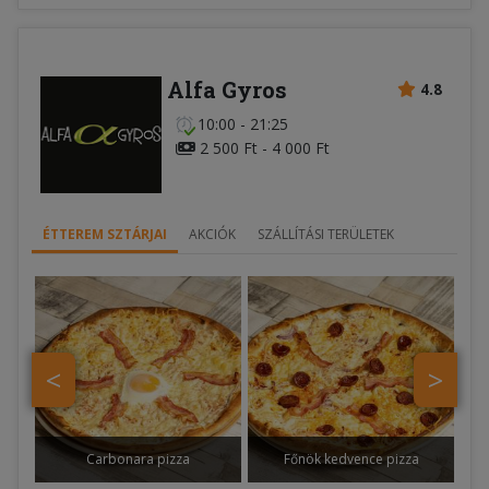
Alfa Gyros
4.8
10:00 - 21:25
2 500 Ft - 4 000 Ft
ÉTTEREM SZTÁRJAI
AKCIÓK
SZÁLLÍTÁSI TERÜLETEK
<
>
Carbonara pizza
Főnök kedvence pizza