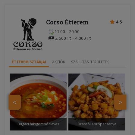
Corso Étterem
4.5
11:00 - 20:50
2 500 Ft - 4 000 Ft
ÉTTEREM SZTÁRJAI
AKCIÓK
SZÁLLÍTÁSI TERÜLETEK
<
>
Bugaci húsgombócleves
Brassói aprópecsenye