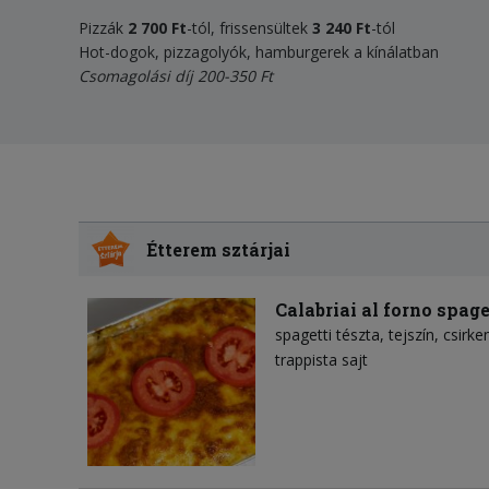
Pizzák
2 700 Ft
-tól, frissensültek
3
2
40 Ft
-tól
Hot-dogok, pizzagolyók, hamburgerek a kínálatban
Csomagolási díj 200-350 Ft
Étterem sztárjai
Calabriai al forno spage
spagetti tészta
tejszín
csirke
trappista sajt