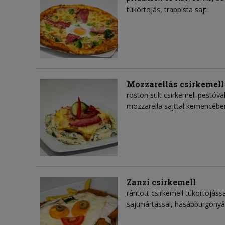
tükörtojás
trappista sajt
Mozzarellás csirkemell
roston sült csirkemell pestóv
mozzarella sajttal kemencében
Zanzi csirkemell
rántott csirkemell tükörtojáss
sajtmártással, hasábburgonyá