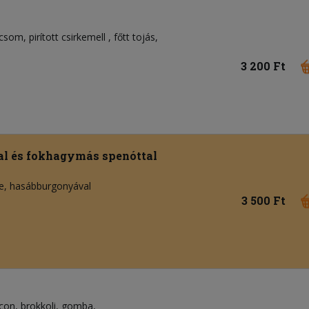
icsom
pirított csirkemell
főtt tojás
3 200 Ft
tal és fokhagymás spenóttal
, hasábburgonyával
3 500 Ft
con
brokkoli
gomba