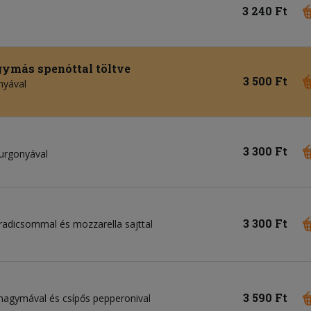
3 240 Ft
agymás spenóttal töltve
3 500 Ft
nyával
3 300 Ft
burgonyával
3 300 Ft
aradicsommal és mozzarella sajttal
3 590 Ft
lahagymával és csípős pepperonival