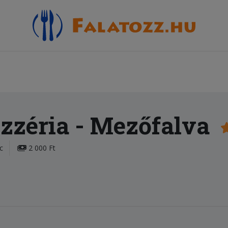
zzéria
- Mezőfalva
c
2 000 Ft