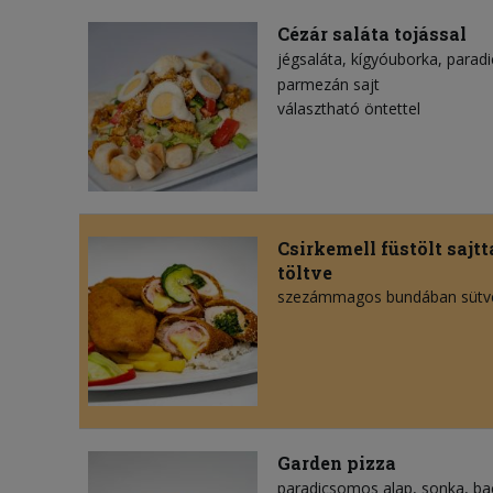
Cézár saláta tojással
jégsaláta
kígyóuborka
parad
parmezán sajt
választható öntettel
Csirkemell füstölt sajt
töltve
szezámmagos bundában sütve
Garden pizza
paradicsomos alap
sonka
ba