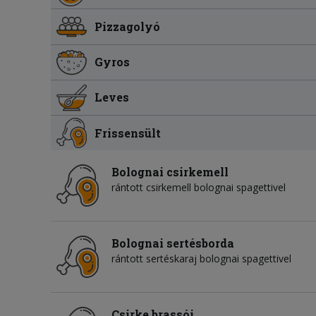
Pizzagolyó
Gyros
Leves
Frissensült
Bolognai csirkemell
rántott csirkemell bolognai spagettivel
Bolognai sertésborda
rántott sertéskaraj bolognai spagettivel
Csirke brassói