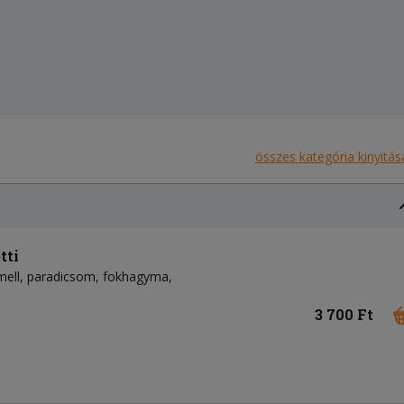
összes kategória kinyitás
tti
mell
paradicsom
fokhagyma
3 700 Ft