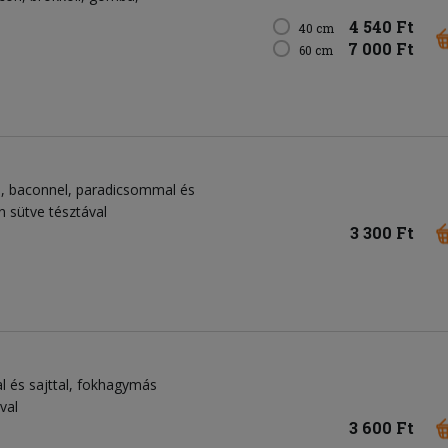
4 540 Ft
40 cm
7 000 Ft
60 cm
al, baconnel, paradicsommal és
 sütve tésztával
3 300 Ft
al és sajttal, fokhagymás
val
3 600 Ft