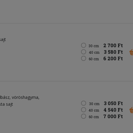
sajt
2 700 Ft
30 cm
3 580 Ft
40 cm
6 200 Ft
60 cm
lbász
vöröshagyma
3 050 Ft
sta sajt
30 cm
4 540 Ft
40 cm
7 000 Ft
60 cm