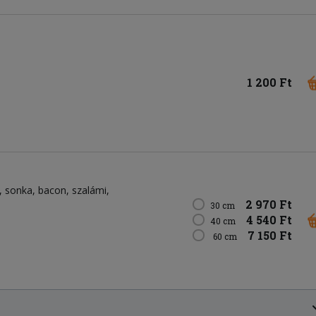
1 200 Ft
sonka
bacon
szalámi
2 970 Ft
30 cm
4 540 Ft
40 cm
7 150 Ft
60 cm