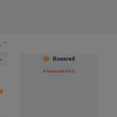
a
Kosarad
A kosarad üres!