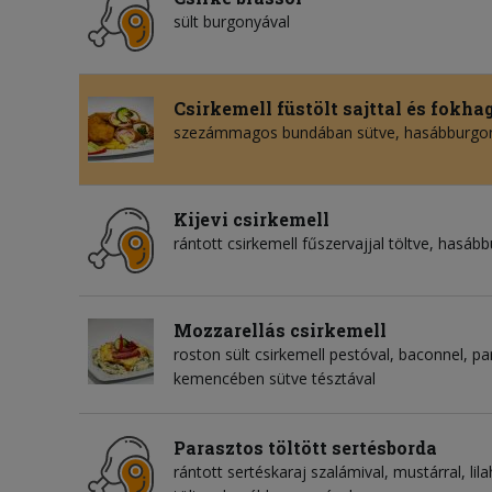
sült burgonyával
Csirkemell füstölt sajttal és fokh
szezámmagos bundában sütve, hasábburgo
Kijevi csirkemell
rántott csirkemell fűszervajjal töltve, hasáb
Mozzarellás csirkemell
roston sült csirkemell pestóval, baconnel, p
kemencében sütve tésztával
Parasztos töltött sertésborda
rántott sertéskaraj szalámival, mustárral, li