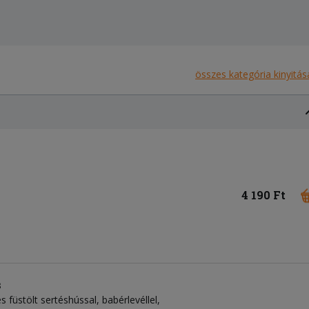
összes kategória kinyitás
4 190 Ft
s
 füstölt sertéshússal, babérlevéllel,