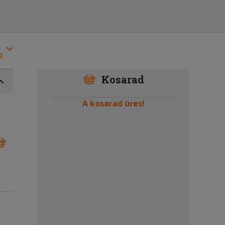
a
Kosarad
A kosarad üres!