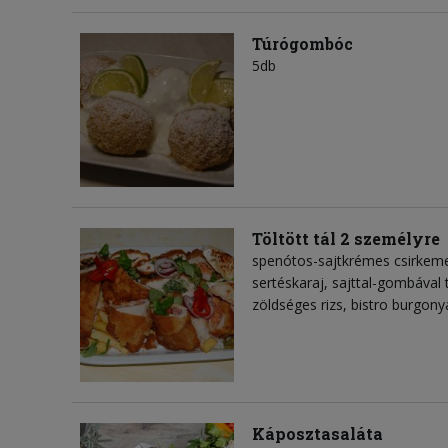
Túrógombóc
5db
Töltött tál 2 személyre
spenótos-sajtkrémes csirkemell
sertéskaraj, sajttal-gombával t
zöldséges rizs, bistro burgony
Káposztasaláta