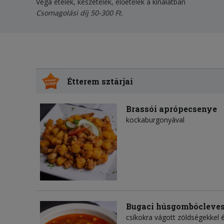
Vega ételek, készételek, előételek a kínálatban
Csomagolási díj 50-300 Ft.
Étterem sztárjai
Brassói aprópecsenye
kockaburgonyával
Bugaci húsgombócleve
csíkokra vágott zöldségekkel és