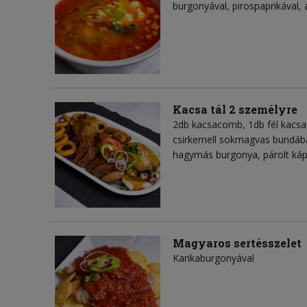
burgonyával, pirospaprikával
Kacsa tál 2 személyre
2db kacsacomb, 1db fél kacsa
csirkemell sokmagvas bundába
hagymás burgonya, párolt ká
Magyaros sertésszelet
Karikaburgonyával