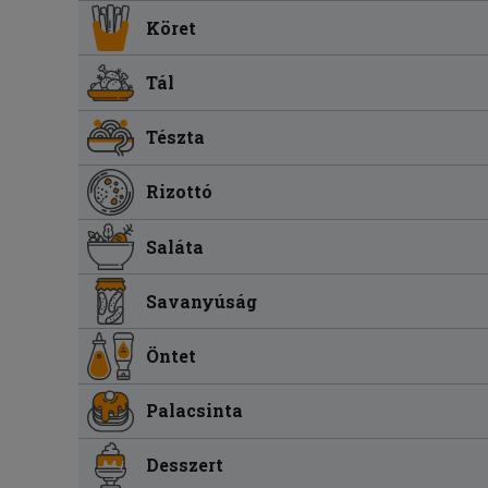
Köret
Tál
Tészta
Rizottó
Saláta
Savanyúság
Öntet
Palacsinta
Desszert