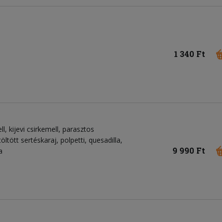
1 340 Ft
, kijevi csirkemell, parasztos
öltött sertéskaraj, polpetti, quesadilla,
9 990 Ft
a