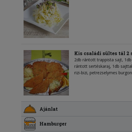
Kis családi sültes tál 2
2db rántott trappista sajt, 1
rántott sertéskaraj, 1db sajtta
rizi-bizi, petrezselymes burgo
Ajánlat
Hamburger