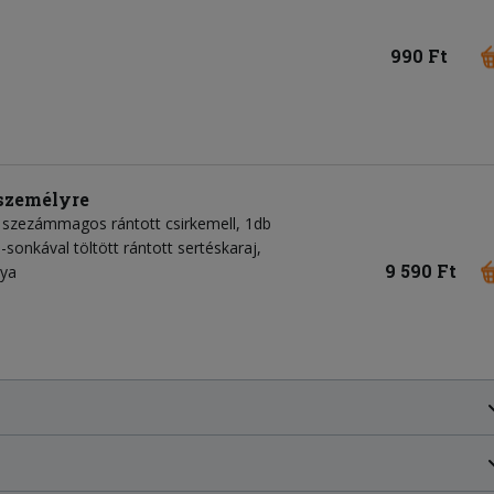
990 Ft
 személyre
db szezámmagos rántott csirkemell, 1db
l-sonkával töltött rántott sertéskaraj,
9 590 Ft
nya