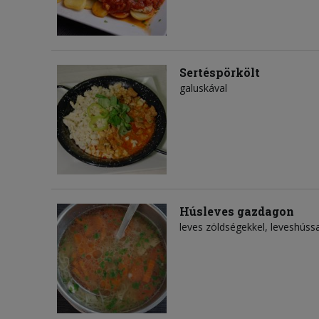
Sertéspörkölt
galuskával
Húsleves gazdagon
leves zöldségekkel, leveshússa