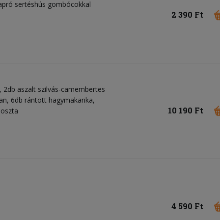
, apró sertéshús gombócokkal
2 390 Ft
, 2db aszalt szilvás-camembertes
n, 6db rántott hagymakarika,
10 190 Ft
poszta
4 590 Ft