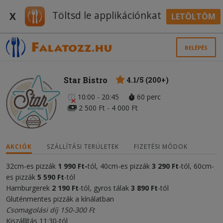
Töltsd le applikációnkat
X
LETÖLTÖM
BELÉPÉS
Star Bistro
4.1/5 (200+)
10:00 - 20:45
60 perc
2 500 Ft - 4 000 Ft
AKCIÓK
SZÁLLÍTÁSI TERÜLETEK
FIZETÉSI MÓDOK
32cm-es pizzák
1
990 Ft-
tól, 40cm-es pizzák
3 290 Ft
-tól, 60cm-
es pizzák
5 590 Ft
-tól
Hamburgerek
2 190 Ft
-tól, gyros tálak
3 890 Ft
-tól
Gluténmentes pizzák a kínálatban
Csomagolási díj 150-300 Ft
Kiszállítás 11:30-tól