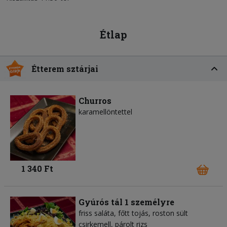
Étlap
Étterem sztárjai
Churros
karamellöntettel
1 340 Ft
Gyúrós tál 1 személyre
friss saláta, főtt tojás, roston sült
csirkemell, párolt rizs