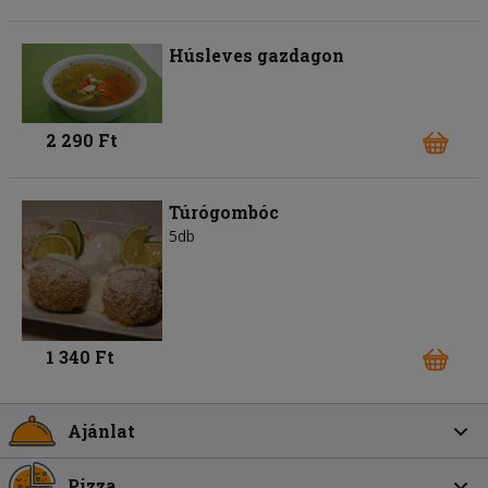
Húsleves gazdagon
2 290 Ft
Túrógombóc
5db
1 340 Ft
Ajánlat
Pizza