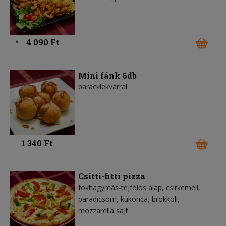
4 090 Ft
*
Mini fánk 6db
baracklekvárral
1 340 Ft
Csitti-fitti pizza
fokhagymás-tejfölös alap
csirkemell
paradicsom
kukorica
brokkoli
mozzarella sajt