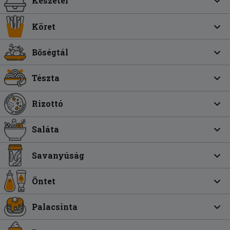
Készétel
Köret
Bőségtál
Tészta
Rizottó
Saláta
Savanyúság
Öntet
Palacsinta