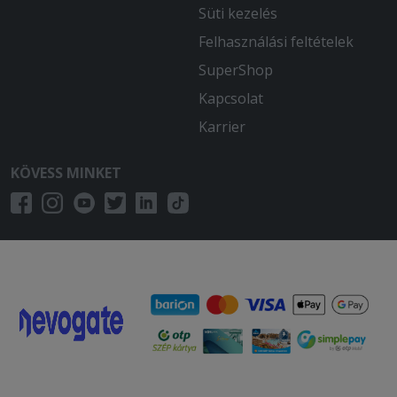
Süti kezelés
Felhasználási feltételek
SuperShop
Kapcsolat
Karrier
KÖVESS MINKET