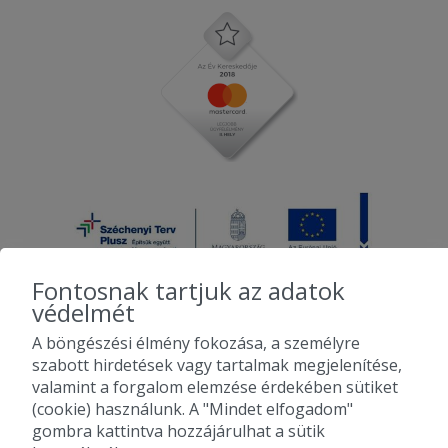
Fontosnak tartjuk az adatok
védelmét
A böngészési élmény fokozása, a személyre
2010-2026 Copyright - Falatozz.hu - Diston-line Kft.
szabott hirdetések vagy tartalmak megjelenítése,
valamint a forgalom elemzése érdekében sütiket
Pizza, gyros, hamburger, menük kedvező áron, egy helyen az összes
(cookie) használunk. A "Mindet elfogadom"
étterem ajánlata.
gombra kattintva hozzájárulhat a sütik