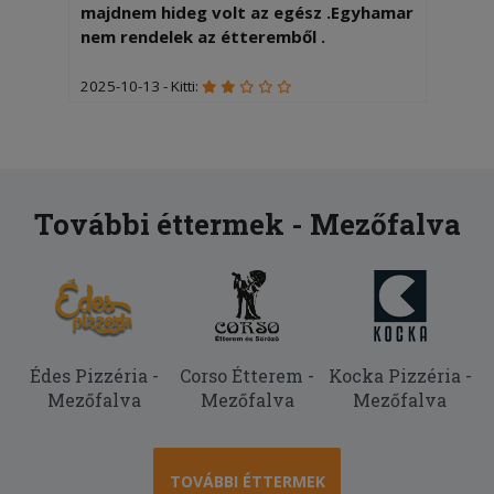
majdnem hideg volt az egész .Egyhamar
nem rendelek az étteremből .
2025-10-13 - Kitti:
Tejföllel kértem a töltöttkáposztát,de
nem kaptam rá.
2025-09-24 - Péter:
Szuper!
További éttermek - Mezőfalva
2025-08-10 - :
Nem azt küldték amit kértem, a
deszertes dobozt szinte üresen küldték
ki, telefonáltam egyből arra
hivatkoztak elfogyott a tiramisu de az
Édes Pizzéria -
Corso Étterem -
Kocka Pizzéria -
üres dobozt azért kiengedték. Sok
Mezőfalva
Mezőfalva
Mezőfalva
pénzt ott hagytam már de az
elkövetkező időkben már
meggondolom...
TOVÁBBI ÉTTERMEK