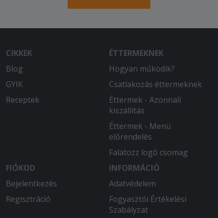
2025-06-21 - Marianna:
A süti finom volt, a futár pontos és
udvarias. Köszönöm.
CIKKEK
ÉTTERMEKNEK
Blog
Hogyan működik?
GYIK
Csatlakozás éttermeknek
Receptek
Éttermek - Azonnali
kiszállítás
Éttermek - Menü
előrendelés
Falatozz logó csomag
FIÓKOD
INFORMÁCIÓ
Bejelentkezés
Adatvédelem
Regisztráció
Fogyasztói Értékelési
Szabályzat