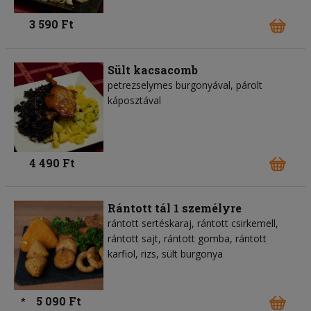
3 590 Ft
Sült kacsacomb
petrezselymes burgonyával, párolt
káposztával
4 490 Ft
Rántott tál 1 személyre
rántott sertéskaraj, rántott csirkemell,
rántott sajt, rántott gomba, rántott
karfiol, rizs, sült burgonya
5 090 Ft
*