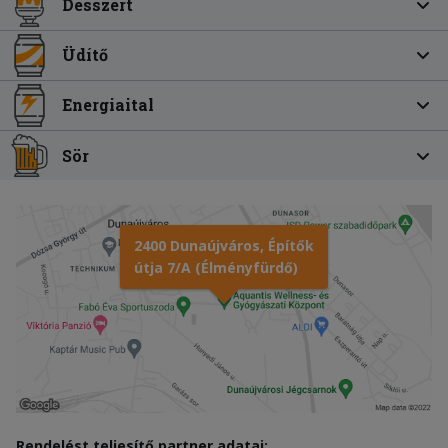
Desszert
Üdítő
Energiaital
Sör
2400 Dunaújváros, Építők
útja 7/A (Élményfürdő)
Rendelést teljesítő partner adatai: