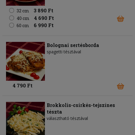
3 890 Ft
32 cm
4 690 Ft
40 cm
6 990 Ft
60 cm
Bolognai sertésborda
spagetti tésztával
4 790 Ft
Brokkolis-csirkés-tejszínes
tészta
választható tésztával