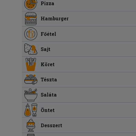
Pizza
Hamburger
Főétel
Sajt
Köret
Tészta
Saláta
Öntet
Desszert