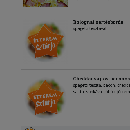
Bolognai sertésborda
spagetti tésztával
Cheddar sajtos-baconos
spagetti tészta
bacon
chedda
sajttal-sonkával töltött jércem