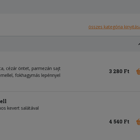
összes kategória kinyitás
ta
cézár öntet
parmezán sajt
3 280 Ft
mellel, fokhagymás lepénnyel
ell
os kevert salátával
4 540 Ft