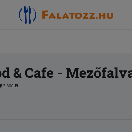
d & Cafe
- Mezőfalv
2 500 Ft