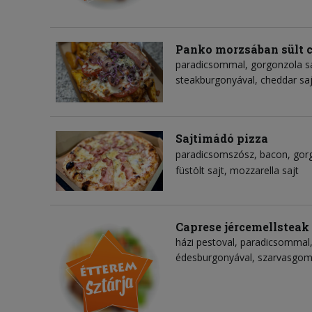
Panko morzsában sült c
paradicsommal, gorgonzola sa
steakburgonyával, cheddar sa
Sajtimádó pizza
paradicsomszósz
bacon
gor
füstölt sajt
mozzarella sajt
Caprese jércemellsteak
házi pestoval, paradicsommal, 
édesburgonyával, szarvasgo