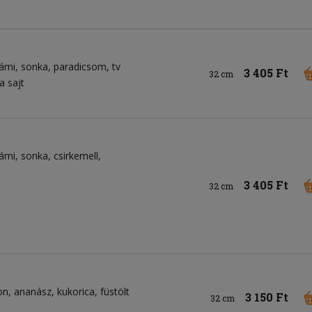
lámi
sonka
paradicsom
tv
3 405 Ft
32 cm
a sajt
lámi
sonka
csirkemell
3 405 Ft
32 cm
on
ananász
kukorica
füstölt
3 150 Ft
32 cm