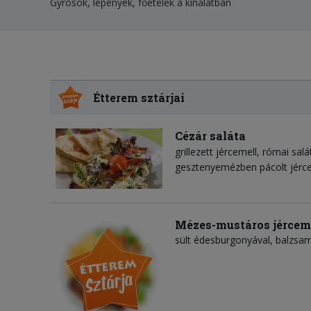
Gyrosok, lepények, főételek a kínálatban
Étterem sztárjai
Cézár saláta
grillezett jércemell
római salá
gesztenyemézben pácolt jérce
Mézes-mustáros jércem
sült édesburgonyával, balzsam