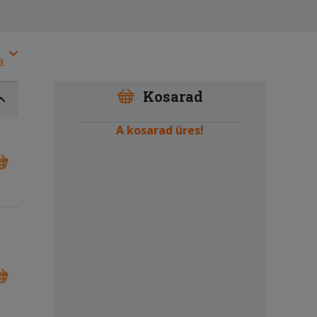
a
Kosarad
A kosarad üres!