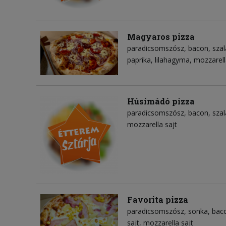
Magyaros pizza
paradicsomszósz
bacon
sza
paprika
lilahagyma
mozzarell
Húsimádó pizza
paradicsomszósz
bacon
sza
mozzarella sajt
Favorita pizza
paradicsomszósz
sonka
bac
sajt
mozzarella sajt