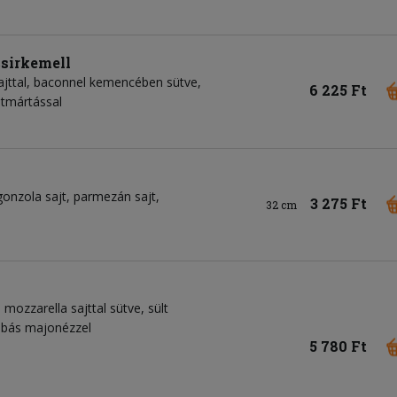
sirkemell
jttal, baconnel kemencében sütve,
6 225 Ft
jtmártással
gonzola sajt
parmezán sajt
3 275 Ft
32 cm
mozzarella sajttal sütve, sült
mbás majonézzel
5 780 Ft