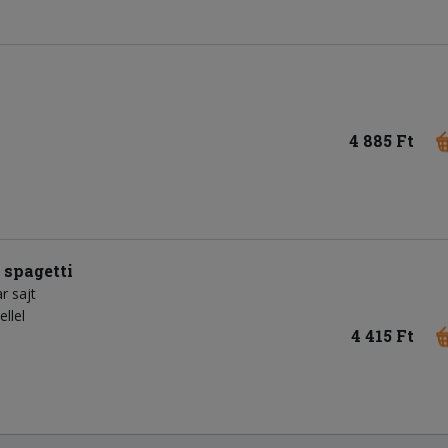
4 885 Ft
 spagetti
r sajt
ellel
4 415 Ft