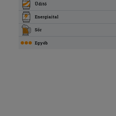
Üdítő
Energiaital
Sör
Egyéb