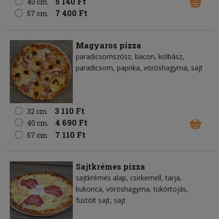
5 140 Ft
40 cm
7 400 Ft
57 cm
Magyaros pizza
paradicsomszósz
bacon
kolbász
paradicsom
paprika
vöröshagyma
sajt
3 110 Ft
32 cm
4 690 Ft
40 cm
7 110 Ft
57 cm
Sajtkrémes pizza
sajtkrémes alap
csirkemell
tarja
kukorica
vöröshagyma
tükörtojás
füstölt sajt
sajt