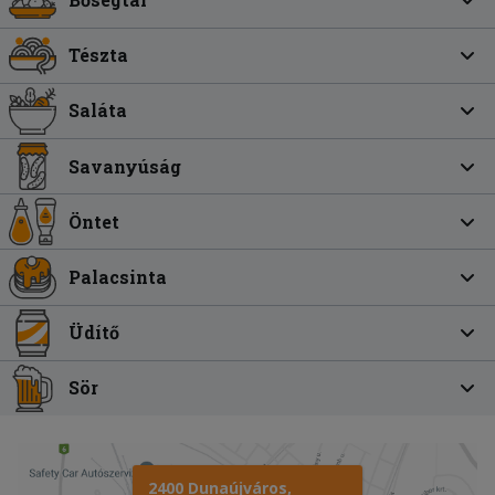
Tészta
Saláta
Savanyúság
Öntet
Palacsinta
Üdítő
Sör
2400 Dunaújváros,