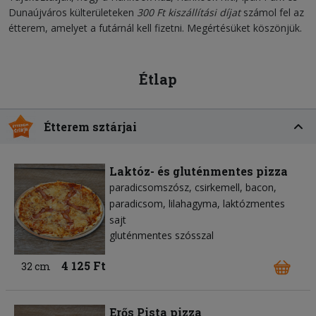
Dunaújváros külterületeken
300 Ft kiszállítási díjat
számol fel az
étterem, amelyet a futárnál kell fizetni. Megértésüket köszönjük.
Étlap
Étterem sztárjai
Laktóz- és gluténmentes pizza
paradicsomszósz
csirkemell
bacon
paradicsom
lilahagyma
laktózmentes
sajt
gluténmentes szósszal
4 125 Ft
32 cm
Erős Pista pizza