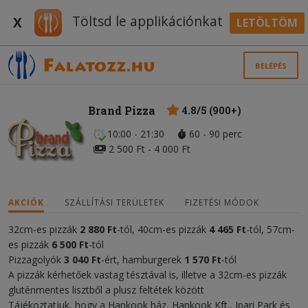
Töltsd le applikációnkat
X
LETÖLTÖM
BELÉPÉS
Brand Pizza
4.8/5 (900+)
10:00 - 21:30
60 - 90 perc
2 500 Ft - 4 000 Ft
AKCIÓK
SZÁLLÍTÁSI TERÜLETEK
FIZETÉSI MÓDOK
32cm-es pizzák
2 880 Ft
-tól, 40cm-es pizzák
4
465
Ft
-tól, 57cm-
es
pizzák
6 50
0 Ft
-tól
Pizzagolyók
3 04
0 Ft
-ért, hamburgerek
1 570 Ft
-tól
A pizzák kérhetőek vastag tésztával is, illetve a 32cm-es pizzák
gluténmentes lisztből a plusz feltétek között
Tájékoztatjuk, hogy a Hankook ház, Hankook Kft., Ipari Park és