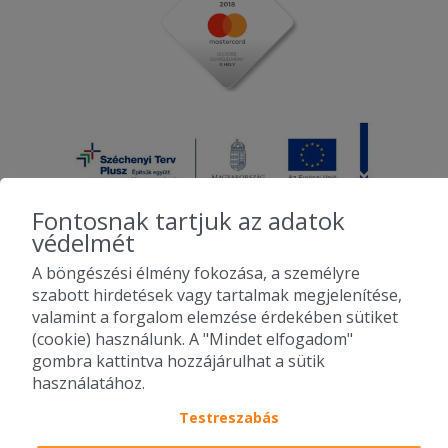
Fontosnak tartjuk az adatok
védelmét
A böngészési élmény fokozása, a személyre
2010-2026 Copyright - Falatozz.hu - Diston-line Kft.
szabott hirdetések vagy tartalmak megjelenítése,
valamint a forgalom elemzése érdekében sütiket
Pizza, gyros, hamburger, menük kedvező áron, egy helyen az összes
(cookie) használunk. A "Mindet elfogadom"
étterem ajánlata.
gombra kattintva hozzájárulhat a sütik
használatához.
Testreszabás