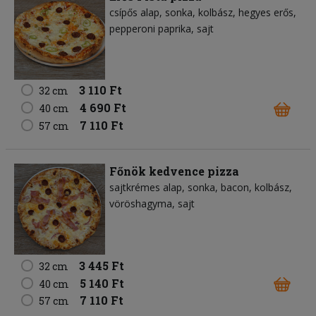
csípős alap
sonka
kolbász
hegyes erős
pepperoni paprika
sajt
3 110 Ft
32 cm
4 690 Ft
40 cm
7 110 Ft
57 cm
Főnök kedvence pizza
sajtkrémes alap
sonka
bacon
kolbász
vöröshagyma
sajt
3 445 Ft
32 cm
5 140 Ft
40 cm
7 110 Ft
57 cm