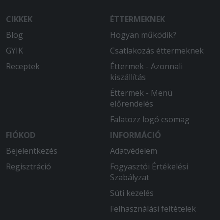
hogy már csak langyos volt.
CIKKEK
ÉTTERMEKNEK
2025-08-15 - :
Blog
Hogyan működik?
Finom volt a pizza. Fogunk még
rendelni.
GYIK
Csatlakozás éttermeknek
Receptek
Éttermek - Azonnali
2025-08-03 - Katalin:
kiszállítás
Maximálisan elégedettek vagyunk
minden rendelés alkalmával!
Éttermek - Menü
előrendelés
2025-07-22 - Katalin:
Falatozz logó csomag
Maximálisan elégedett voltam!
Kitartok emellett az étterem mellett!
FIÓKOD
INFORMÁCIÓ
Finom, friss, gyors kiszállítás jellemzi!
Bejelentkezés
Adatvédelem
Sosem csalódtunk!! És a futár fiú is
Regisztráció
mindig kedves!!
Fogyasztói Értékelési
Szabályzat
Süti kezelés
Felhasználási feltételek