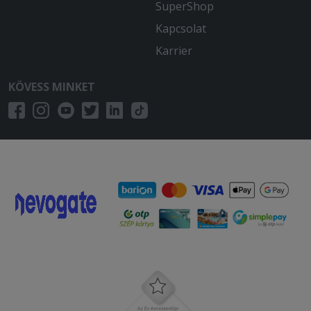
SuperShop
Kapcsolat
Karrier
KÖVESS MINKET