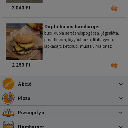
3 040 Ft
Dupla húsos hamburger
buci
dupla sertéshúspogácsa
jégsaláta
paradicsom
kígyóuborka
lilahagyma
lapkasajt
ketchup
mustár
majonéz
2 250 Ft
Akció
Pizza
Pizzagolyó
Hamburger