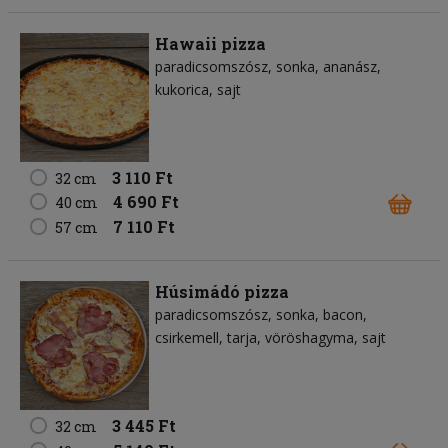
Hawaii pizza
paradicsomszósz
sonka
ananász
kukorica
sajt
3 110 Ft
32 cm
4 690 Ft
40 cm
7 110 Ft
57 cm
Húsimádó pizza
paradicsomszósz
sonka
bacon
csirkemell
tarja
vöröshagyma
sajt
3 445 Ft
32 cm