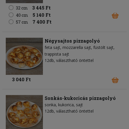
3 445 Ft
32 cm
5 140 Ft
40 cm
7 400 Ft
57 cm
Négysajtos pizzagolyó
feta sajt
mozzarella sajt
füstölt sajt
trappista sajt
12db, választható öntettel
3 040 Ft
Sonkás-kukoricás pizzagolyó
sonka
kukorica
sajt
12db, választható öntettel