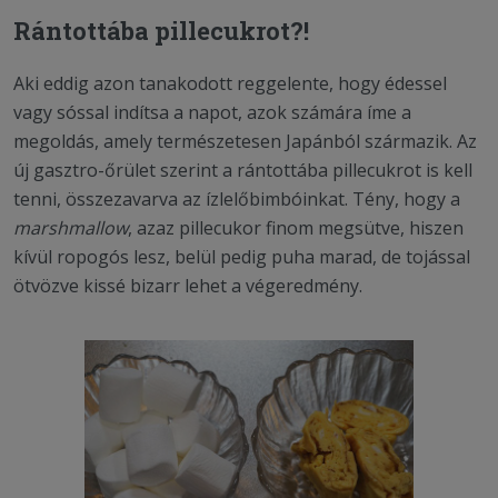
Rántottába pillecukrot?!
Aki eddig azon tanakodott reggelente, hogy édessel
vagy sóssal indítsa a napot, azok számára íme a
megoldás, amely természetesen Japánból származik. Az
új gasztro-őrület szerint a rántottába pillecukrot is kell
tenni, összezavarva az ízlelőbimbóinkat. Tény, hogy a
marshmallow
, azaz pillecukor finom megsütve, hiszen
kívül ropogós lesz, belül pedig puha marad, de tojással
ötvözve kissé bizarr lehet a végeredmény.