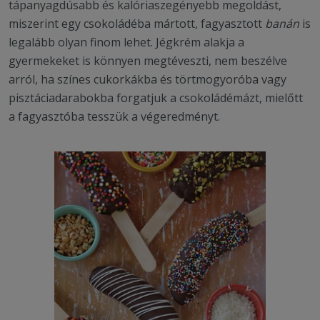
tápanyagdúsabb és kalóriaszegényebb megoldást,
miszerint egy csokoládéba mártott, fagyasztott
banán
is
legalább olyan finom lehet. Jégkrém alakja a
gyermekeket is könnyen megtéveszti, nem beszélve
arról, ha színes cukorkákba és törtmogyoróba vagy
pisztáciadarabokba forgatjuk a csokoládémázt, mielőtt
a fagyasztóba tesszük a végeredményt.