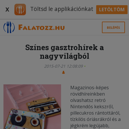
Töltsd le applikációnkat
X
LETÖLTÖM
BELÉPÉS
Színes gasztrohírek a
nagyvilágból
2015-07-21 12:08:09
Magazinos-képes
rövidhíreinkben
olvashatsz retró
Nintendós kekszről,
pillecukros rántottáról,
tízkilós óriásrákról és a
jégkrém legújabb,