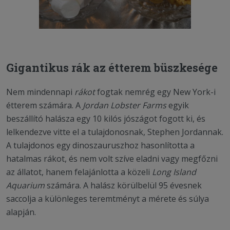
Gigantikus rák az étterem büszkesége
Nem mindennapi
rákot
fogtak nemrég egy New York-i
étterem számára. A
Jordan Lobster Farms
egyik
beszállító halásza egy 10 kilós jószágot fogott ki, és
lelkendezve vitte el a tulajdonosnak, Stephen Jordannak.
A tulajdonos egy dinoszauruszhoz hasonlította a
hatalmas rákot, és nem volt szíve eladni vagy megfőzni
az állatot, hanem felajánlotta a közeli
Long Island
Aquarium
számára. A halász körülbelül 95 évesnek
saccolja a különleges teremtményt a mérete és súlya
alapján.