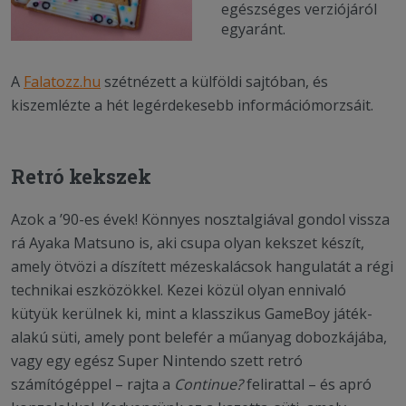
egészséges verziójáról
egyaránt.
A
Falatozz.hu
szétnézett a külföldi sajtóban, és
kiszemlézte a hét legérdekesebb információmorzsáit.
Retró kekszek
Azok a ’90-es évek! Könnyes nosztalgiával gondol vissza
rá Ayaka Matsuno is, aki csupa olyan kekszet készít,
amely ötvözi a díszített mézeskalácsok hangulatát a régi
technikai eszközökkel. Kezei közül olyan ennivaló
kütyük kerülnek ki, mint a klasszikus GameBoy játék-
alakú süti, amely pont belefér a műanyag dobozkájába,
vagy egy egész Super Nintendo szett retró
számítógéppel – rajta a
Continue?
felirattal – és apró