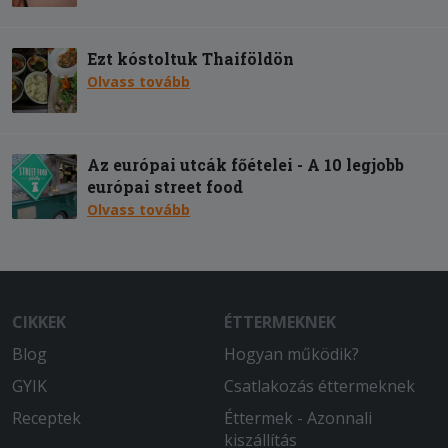
Ezt kóstoltuk Thaiföldön
Olvass tovább
Az európai utcák főételei - A 10 legjobb
európai street food
Olvass tovább
CIKKEK
ÉTTERMEKNEK
Blog
Hogyan működik?
GYIK
Csatlakozás éttermeknek
Receptek
Éttermek - Azonnali
kiszállítás