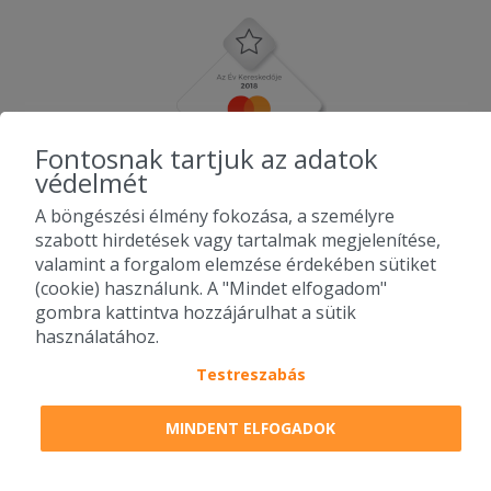
Fontosnak tartjuk az adatok
védelmét
A böngészési élmény fokozása, a személyre
szabott hirdetések vagy tartalmak megjelenítése,
valamint a forgalom elemzése érdekében sütiket
(cookie) használunk. A "Mindet elfogadom"
gombra kattintva hozzájárulhat a sütik
használatához.
Testreszabás
2010-2026 Copyright - Falatozz.hu - Diston-line Kft.
MINDENT ELFOGADOK
Pizza, gyros, hamburger, menük kedvező áron, egy helyen az összes
étterem ajánlata.