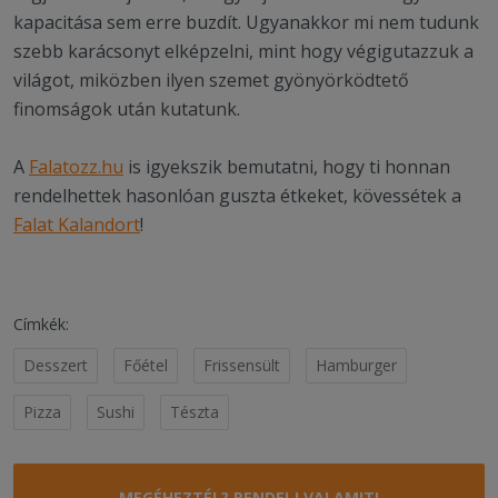
kapacitása sem erre buzdít. Ugyanakkor mi nem tudunk
szebb karácsonyt elképzelni, mint hogy végigutazzuk a
világot, miközben ilyen szemet gyönyörködtető
finomságok után kutatunk.
A
Falatozz.hu
is igyekszik bemutatni, hogy ti honnan
rendelhettek hasonlóan guszta étkeket, kövessétek a
Falat Kalandort
!
Címkék:
Desszert
Főétel
Frissensült
Hamburger
Pizza
Sushi
Tészta
MEGÉHEZTÉL? RENDELJ VALAMIT!