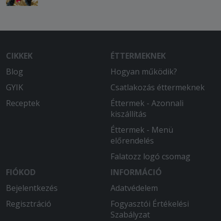
CIKKEK
ÉTTERMEKNEK
Blog
Hogyan működik?
GYIK
Csatlakozás éttermeknek
Receptek
Éttermek - Azonnali
kiszállítás
Éttermek - Menü
előrendelés
Falatozz logó csomag
FIÓKOD
INFORMÁCIÓ
Bejelentkezés
Adatvédelem
Regisztráció
Fogyasztói Értékelési
Szabályzat