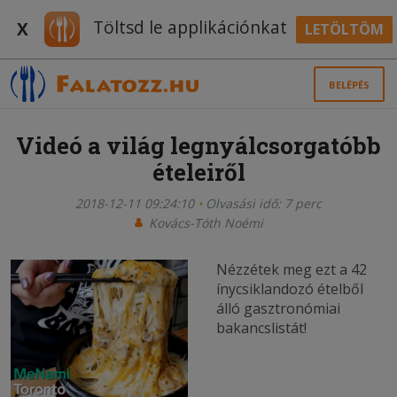
Töltsd le applikációnkat
X
LETÖLTÖM
BELÉPÉS
Videó a világ legnyálcsorgatóbb
ételeiről
2018-12-11 09:24:10
Olvasási idő: 7 perc
Kovács-Tóth Noémi
Nézzétek meg ezt a 42
ínycsiklandozó ételből
álló gasztronómiai
bakancslistát!