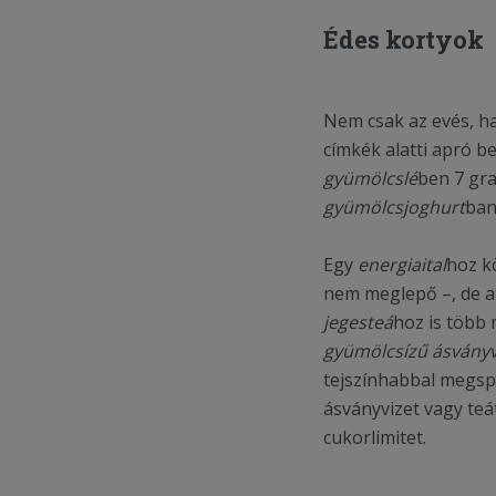
Édes kortyok
Nem csak az evés, ha
címkék alatti apró b
gyümölcslé
ben 7 gr
gyümölcsjoghurt
ban
Egy
energiaital
hoz k
nem meglepő –, de azt
jegesteá
hoz is több 
gyümölcsízű ásványv
tejszínhabbal megsp
ásványvizet vagy teát
cukorlimitet.