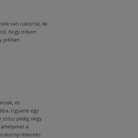
tele van cukorral, de
st, hogy milyen
y jobban
nknak, és
jába. Ugyanis egy
 szósz
pedig négy
 amelyeket a
cukornyi édesítés