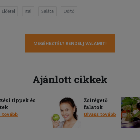
Előétel
Ital
Saláta
Üdítő
MEGÉHEZTÉL? RENDELJ VALAMIT!
Ajánlott cikkek
ezési tippek és
Zsírégető
tek
falatok
s tovább
Olvass tovább