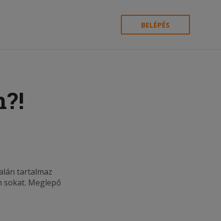
BELÉPÉS
n?!
alán tartalmaz
n sokat. Meglepő