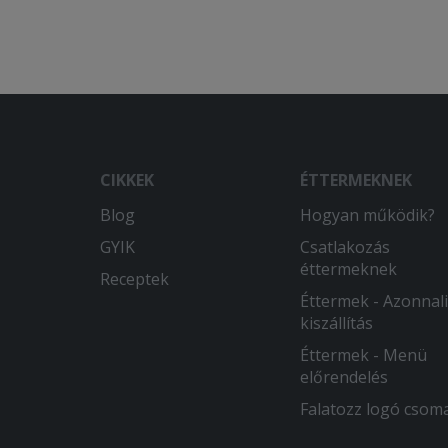
CIKKEK
ÉTTERMEKNEK
Blog
Hogyan működik?
GYIK
Csatlakozás
éttermeknek
Receptek
Éttermek - Azonnali
kiszállítás
Éttermek - Menü
előrendelés
Falatozz logó csom