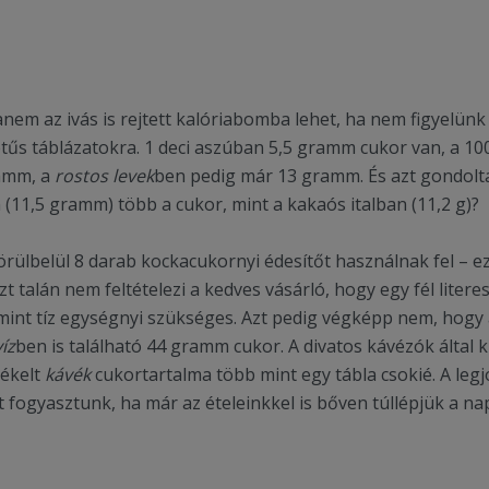
nem az ivás is rejtett kalóriabomba lehet, ha nem figyelün
etűs táblázatokra. 1 deci aszúban 5,5 gramm cukor van, a 1
amm, a
rostos levek
ben pedig már 13 gramm. És azt gondolta
 (11,5 gramm) több a cukor, mint a kakaós italban (11,2 g)?
örülbelül 8 darab kockacukornyi édesítőt használnak fel –
 talán nem feltételezi a kedves vásárló, hogy egy fél litere
mint tíz egységnyi szükséges. Azt pedig végképp nem, hogy a
íz
ben is található 44 gramm cukor. A divatos kávézók által kín
ékelt
kávék
cukortartalma több mint egy tábla csokié. A leg
 fogyasztunk, ha már az ételeinkkel is bőven túllépjük a nap