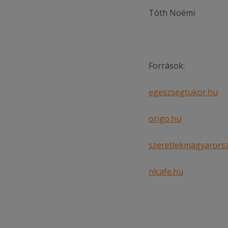
Tóth Noémi
Források:
egeszsegtukor.hu
origo.hu
szeretlekmagyarors
nlcafe.hu