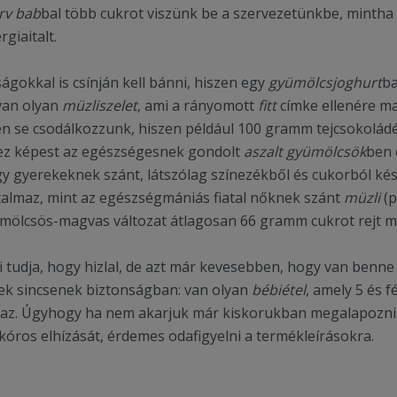
rv bab
bal több cukrot viszünk be a szervezetünkbe, minth
giaitalt.
gokkal is csínján kell bánni, hiszen egy
gyümölcsjoghurt
b
van olyan
müzliszelet
, ami a rányomott
fitt
címke ellenére ma
zen se csodálkozzunk, hiszen például 100 gramm tejcsokol
hez képest az egészségesnek gondolt
aszalt gyümölcsök
ben 
y gyerekeknek szánt, látszólag színezékből és cukorból ké
talmaz, mint az egészségmániás fiatal nőknek szánt
müzli
(
ölcsös-magvas változat átlagosan 66 gramm cukrot rejt m
 tudja, hogy hizlal, de azt már kevesebben, hogy van benne 
ek sincsenek biztonságban: van olyan
bébiétel
, amely 5 és 
maz. Úgyhogy ha nem akarjuk már kiskorukban megalapozni
óros elhízását, érdemes odafigyelni a termékleírásokra.