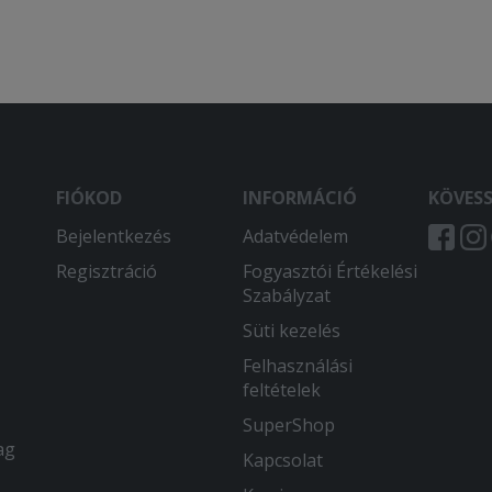
FIÓKOD
INFORMÁCIÓ
KÖVES
Bejelentkezés
Adatvédelem
Regisztráció
Fogyasztói Értékelési
Szabályzat
Süti kezelés
Felhasználási
feltételek
SuperShop
ag
Kapcsolat