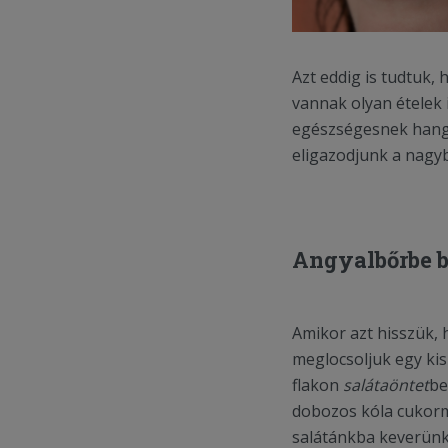
Azt eddig is tudtuk,
vannak olyan ételek
egészségesnek hang
eligazodjunk a nagyb
Angyalbőrbe b
Amikor azt hisszük, 
meglocsoljuk egy kis
flakon
salátaöntet
be
dobozos kóla cukorme
salátánkba keverünk