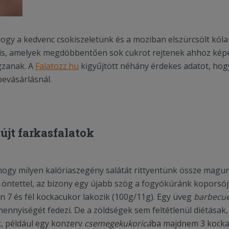
 hogy a kedvenc csokiszeletünk és a moziban elszürcsölt kóla 
 is, amelyek megdöbbentően sok cukrot rejtenek ahhoz képe
zanak. A
Falatozz.hu
kigyűjtött néhány érdekes adatot, hog
evásárlásnál.
újt farkasfalatok
hogy milyen kalóriaszegény salátát rittyentünk össze magu
 öntettel, az bizony egy újabb szög a fogyókúránk koporsó
n 7 és fél kockacukor lakozik (100g/11g). Egy üveg
barbecue
nnyiségét fedezi. De a zöldségek sem feltétlenül diétásak,
, például egy konzerv
csemegekukoricá
ba majdnem 3 kocka