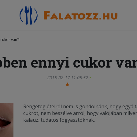
cukor van?!
ben ennyi cukor va
2015-02-17 11:05:52
Rengeteg ételről nem is gondolnánk, hogy egyált
cukrot, nem beszélve arról, hogy valójában milye
kalauz, tudatos fogyasztóknak.