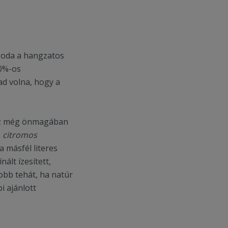
k oda a hangzatos
00%-os
d volna, hogy a
 ez még önmagában
s
citromos
 másfél literes
ált ízesített,
jobb tehát, ha natúr
i ajánlott