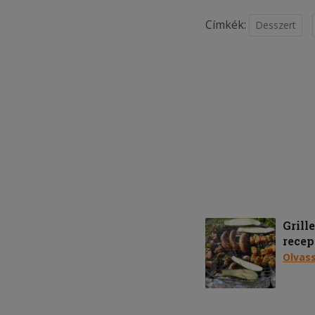
Címkék:
Desszert
Grill
recep
Olvas