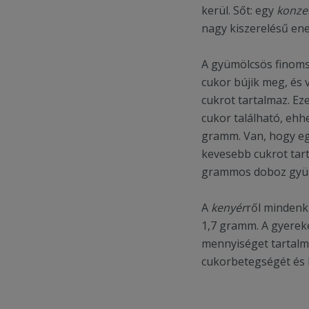
kerül. Sőt: egy
konze
nagy kiszerelésű ener
A gyümölcsös finomsá
cukor bújik meg, és 
cukrot tartalmaz. E
cukor található, eh
gramm. Van, hogy eg
kevesebb cukrot tar
grammos doboz gyüm
A
kenyér
ről mindenki
1,7 gramm. A gyerek
mennyiséget tartal
cukorbetegségét és k