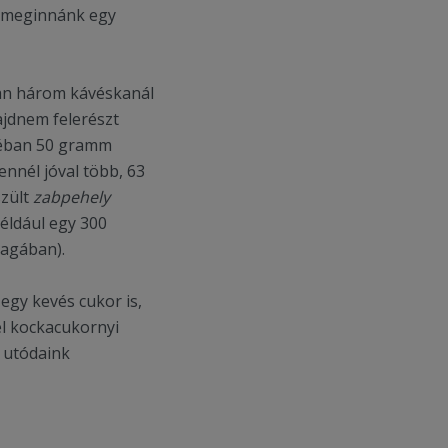
a meginnánk egy
an három kávéskanál
jdnem felerészt
ádéban 50 gramm
ennél jóval több, 63
szült
zabpehely
például egy 300
agában).
egy kevés cukor is,
fél kockacukornyi
 utódaink