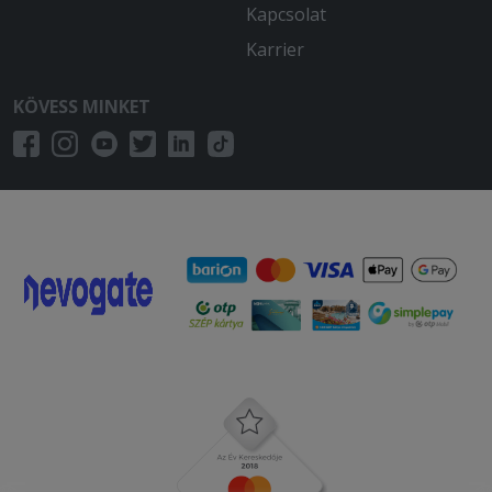
Kapcsolat
Karrier
KÖVESS MINKET