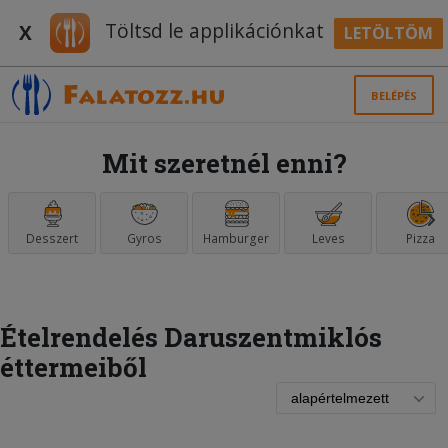
Töltsd le applikációnkat
X
LETÖLTÖM
BELÉPÉS
Mit szeretnél enni?
Desszert
Gyros
Hamburger
Leves
Pizza
Ételrendelés Daruszentmiklós
éttermeiből