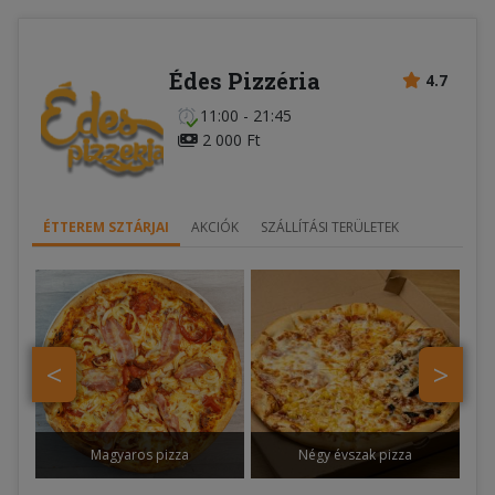
Édes Pizzéria
4.7
11:00 - 21:45
2 000 Ft
ÉTTEREM SZTÁRJAI
AKCIÓK
SZÁLLÍTÁSI TERÜLETEK
<
>
Magyaros pizza
Négy évszak pizza