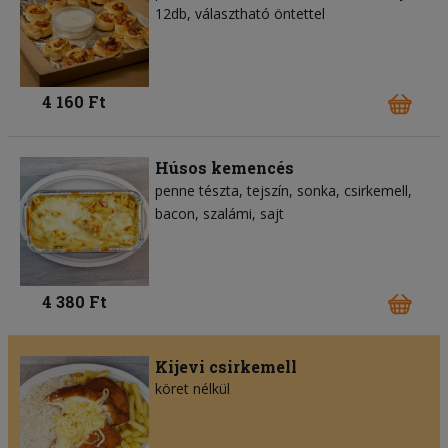
12db, választható öntettel
4 160 Ft
Húsos kemencés
penne tészta
tejszín
sonka
csirkemell
bacon
szalámi
sajt
4 380 Ft
Kijevi csirkemell
köret nélkül