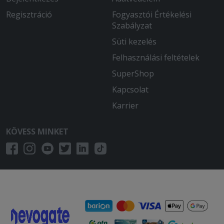
2026-01-13 - Gál:
Regisztráció
Fogyasztói Értékelési
Nagyon elégedett voltam! Gyors
Szabályzat
kiszállítás!
Süti kezelés
2026-01-04 - Milán:
Felhasználási feltételek
tökéletes D
SuperShop
2025-12-08 - :
Kapcsolat
Egész jó talán kicsit túl van kloffolva a
Karrier
hús,de minden oké
KÖVESS MINKET
2025-10-04 - Marianna:
Az étel finom volt. Egy hibája, hogy már
kihűlt, mire ideért.
2025-08-01 - Róbert:
Nagyon finom volt jo laktatos
2025-07-27 - Hightower:
80 perc alatt ért ki alig langyosan, ez