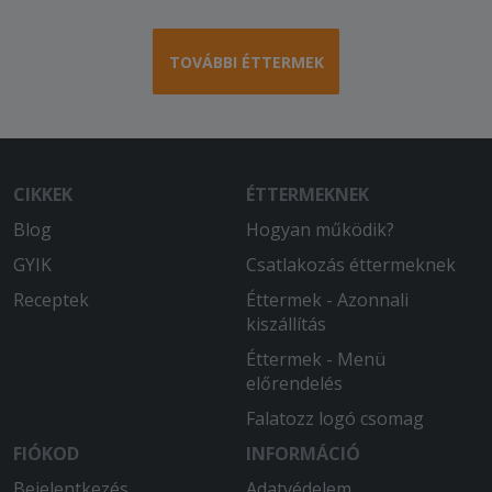
Nagyon finom volt!
2026-02-25 - Andrásné:
TOVÁBBI ÉTTERMEK
Időben érkezett. Meleg volt, és finom.
2026-02-21 - Alex:
Az étterem a kiszállìtásnál elrontotta a
rendelésünket. Egy jó pizzát és egy
CIKKEK
ÉTTERMEKNEK
rossz pizzát kaptunk. Utólag meg
kaptuk a jót, de addigra már kihült.
Blog
Hogyan működik?
GYIK
Csatlakozás éttermeknek
2026-02-15 - Imre:
Teljesen rendben volt.
Receptek
Éttermek - Azonnali
kiszállítás
2026-02-07 - Anna:
Éttermek - Menü
Többször rendeltem régebben is az
előrendelés
étteremből. Mindig elégedett voltam.
Falatozz logó csomag
2026-01-24 - Milán:
FIÓKOD
INFORMÁCIÓ
D
Bejelentkezés
Adatvédelem