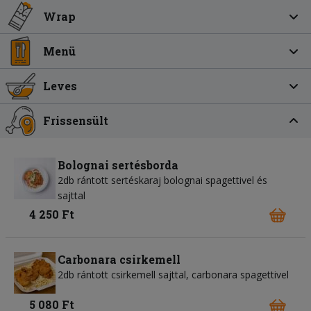
Wrap
Menü
Leves
Frissensült
Bolognai sertésborda
2db rántott sertéskaraj bolognai spagettivel és
sajttal
4 250 Ft
Carbonara csirkemell
2db rántott csirkemell sajttal, carbonara spagettivel
5 080 Ft