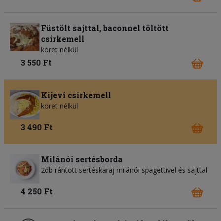
Füstölt sajttal, baconnel töltött
csirkemell
köret nélkül
3 550 Ft
Kijevi csirkemell
köret nélkül
3 490 Ft
Milánói sertésborda
2db rántott sertéskaraj milánói spagettivel és sajttal
4 250 Ft