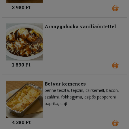
3 980 Ft
Aranygaluska vaníliaöntettel
1 890 Ft
Betyár kemencés
penne tészta
tejszín
csirkemell
bacon
szalámi
fokhagyma
csípős pepperoni
paprika
sajt
4 380 Ft