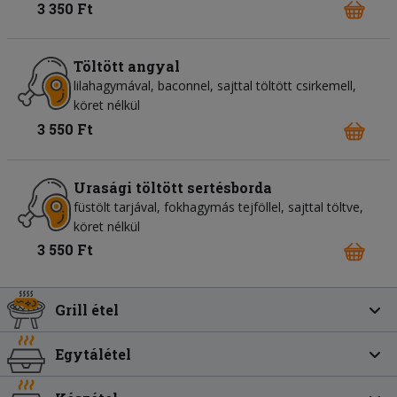
3 350 Ft
Töltött angyal
lilahagymával, baconnel, sajttal töltött csirkemell,
köret nélkül
3 550 Ft
Urasági töltött sertésborda
füstölt tarjával, fokhagymás tejföllel, sajttal töltve,
köret nélkül
3 550 Ft
Grill étel
Egytálétel