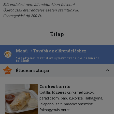
Előrendelést nem áll módunkban felvenni.
Üdítőt csak ételrendelés esetén szállítunk ki.
Csomagolási díj 200 Ft.
Étlap
Menü
Tovább az előrendeléshez
* Az étterem menüit az új menü rendelő oldalunkon
találod!
Étterem sztárjai
Csirkés burrito
tortilla
fűszeres csirkemellcsíkok
paradicsom
bab
kukorica
lilahagyma
jalapeno
sajt
paradicsomszósz
fokhagymás öntet