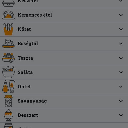
Készétel
Kemencés étel
Köret
Bőségtál
Tészta
Saláta
Öntet
Savanyúság
Desszert