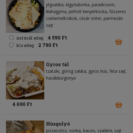
jégsaláta
kígyóuborka
paradicsom
lilahagyma
pirított kenyérkocka
fűszeres
csirkemellcsíkok
cézár öntet
parmezán
sajt
4 590 Ft
normál adag
2 790 Ft
kis adag
Gyros tál
tzatziki
görög saláta
gyros hús
feta sajt
hasábburgonya
4 690 Ft
Húsgolyó
pizzaszósz
sonka
bacon
szalámi
sajt