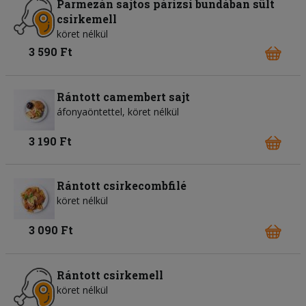
Parmezán sajtos párizsi bundában sült
csirkemell
köret nélkül
3 590 Ft
Rántott camembert sajt
áfonyaöntettel, köret nélkül
3 190 Ft
Rántott csirkecombfilé
köret nélkül
3 090 Ft
Rántott csirkemell
köret nélkül