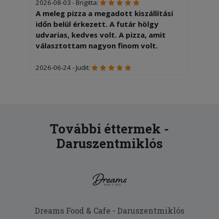
2026-08-03 - Brigitta:
A meleg pizza a megadott kiszállítási
időn belül érkezett. A futár hölgy
udvarias, kedves volt. A pizza, amit
választottam nagyon finom volt.
2026-06-24 - Judit:
A gyerekek nagyon finomnak találták a
Sobéku és Dunaújváros pizzákat, amik
forrón érkeztek ki Nagyvenyimre. A
pizzák és a kiszállítás díja is rendben
van. Köszönjük!
További éttermek -
Daruszentmiklós
2026-05-21 - :
Igen finom volt
2026-05-04 - :
Nagyon finom,jó volt.
2026-03-09 - Szabina:
Dreams Food & Cafe - Daruszentmiklós