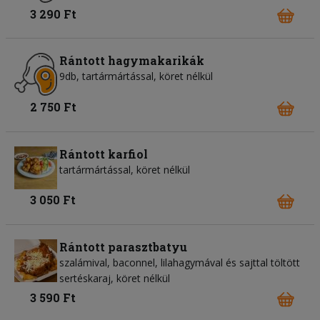
3 290 Ft
Rántott hagymakarikák
9db, tartármártással, köret nélkül
2 750 Ft
Rántott karfiol
tartármártással, köret nélkül
3 050 Ft
Rántott parasztbatyu
szalámival, baconnel, lilahagymával és sajttal töltött
sertéskaraj, köret nélkül
3 590 Ft