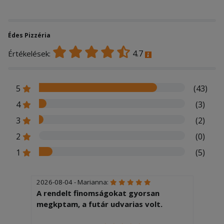
Édes Pizzéria
4.7
Értékelések:
5
(43)
4
(3)
3
(2)
2
(0)
1
(5)
2026-08-04 - Marianna:
A rendelt finomságokat gyorsan
megkptam, a futár udvarias volt.