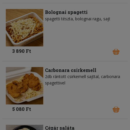
Bolognai spagetti
spagetti tészta
bolognai ragu
sajt
3 890 Ft
Carbonara csirkemell
2db rántott csirkemell sajttal, carbonara
spagettivel
5 080 Ft
Cézár saláta