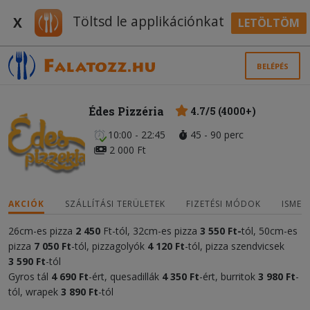
Töltsd le applikációnkat
X
LETÖLTÖM
BELÉPÉS
Édes Pizzéria
4.7/5 (4000+)
10:00 - 22:45
45 - 90 perc
2 000 Ft
AKCIÓK
SZÁLLÍTÁSI TERÜLETEK
FIZETÉSI MÓDOK
ISMER
26cm-es pizza
2 450
Ft-tól, 32cm-es pizza
3 55
0 Ft-
tól, 50cm-es
pizza
7 050
Ft
-tól, pizzagolyók
4
120 Ft
-tól, pizza szendvicsek
3
590 Ft
-tól
Gyros tál
4 690 Ft
-ért, quesadillák
4
35
0 Ft
-ért, burritok
3 980 Ft
-
tól, wrapek
3 890 Ft
-tól