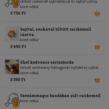
rántott csirkemell sajtmártással és sajttal szórva,
köret nélkül
3 750 Ft
Sajttal, sonkával töltött csirkemell
rántva
köret nélkül
3 490 Ft
Shef kedvence sertésborda
rántott sertéskaraj fokhagymás tejföllel és sajttal,
köret nélkül
3 550 Ft
Szezámmagos bundában sült csirkemell
köret nélkül