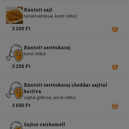
Rántott sajt
tartármártással, köret nélkül
3 250 Ft
Rántott sertéskaraj
köret nélkül
3 250 Ft
Rántott sertéskaraj cheddar sajttal
borítva
sajttal grillezve, köret nélkül
3 650 Ft
Sajtos csirkemell