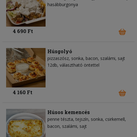
hasábburgonya
4 690 Ft
Húsgolyó
pizzaszósz
sonka
bacon
szalámi
sajt
12db, választható öntettel
4 160 Ft
Húsos kemencés
penne tészta
tejszín
sonka
csirkemell
bacon
szalámi
sajt