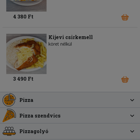
4 380 Ft
Kijevi csirkemell
köret nélkül
3 490 Ft
Pizza
Pizza szendvics
Pizzagolyó