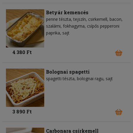
Betyár kemencés
penne tészta
tejszín
csirkemell
bacon
szalámi
fokhagyma
csípős pepperoni
paprika
sajt
4 380 Ft
Bolognai spagetti
spagetti tészta
bolognai ragu
sajt
3 890 Ft
Carbonara csirkemell