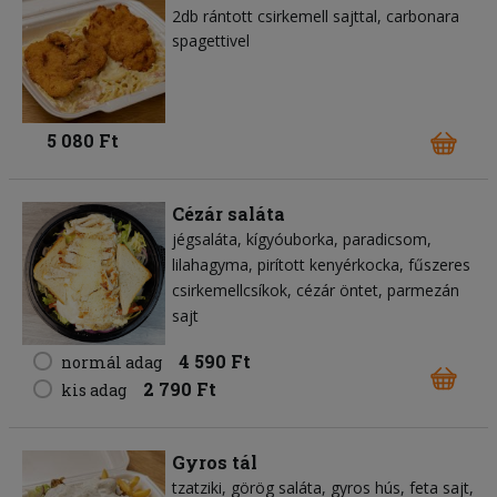
2db rántott csirkemell sajttal, carbonara
spagettivel
5 080 Ft
Cézár saláta
jégsaláta
kígyóuborka
paradicsom
lilahagyma
pirított kenyérkocka
fűszeres
csirkemellcsíkok
cézár öntet
parmezán
sajt
4 590 Ft
normál adag
2 790 Ft
kis adag
Gyros tál
tzatziki
görög saláta
gyros hús
feta sajt