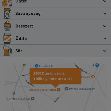
Öntet
Savanyúság
Desszert
Üdítő
Sör
2400 Dunaújváros,
Thököly Imre utca 1/c.