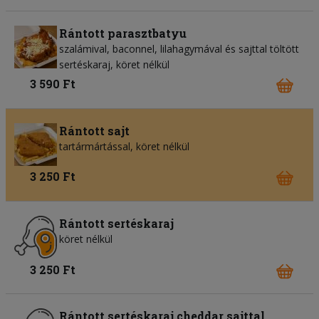
Rántott parasztbatyu
szalámival, baconnel, lilahagymával és sajttal töltött
sertéskaraj, köret nélkül
3 590 Ft
Rántott sajt
tartármártással, köret nélkül
3 250 Ft
Rántott sertéskaraj
köret nélkül
3 250 Ft
Rántott sertéskaraj cheddar sajttal