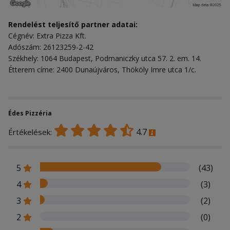
Rendelést teljesítő partner adatai:
Cégnév: Extra Pizza Kft.
Adószám: 26123259-2-42
Székhely: 1064 Budapest, Podmaniczky utca 57. 2. em. 14.
Étterem címe: 2400 Dunaújváros, Thököly Imre utca 1/c.
Édes Pizzéria
4.7
Értékelések:
5
(43)
4
(3)
3
(2)
2
(0)