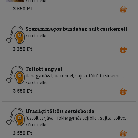
köret nélkül
3 550 Ft
Szezámmagos bundában sült csirkemell
köret nélkül
3 350 Ft
Töltött angyal
lilahagymával, baconnel, sajttal töltött csirkemell,
köret nélkül
3 550 Ft
Urasági töltött sertésborda
füstölt tarjával, fokhagymás tejföllel, sajttal töltve,
köret nélkül
3 550 Ft