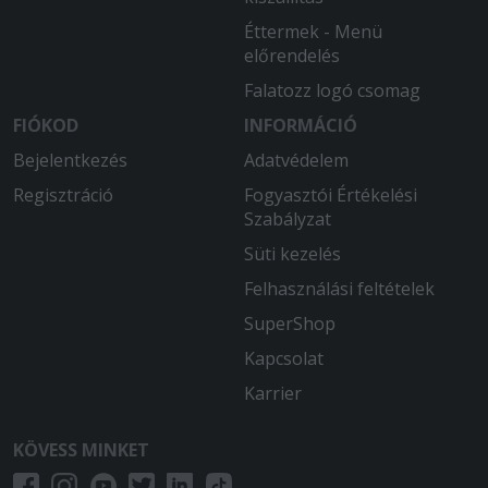
2026-02-07 - Anna:
Éttermek - Menü
Többször rendeltem régebben is az
előrendelés
étteremből. Mindig elégedett voltam.
Falatozz logó csomag
2026-01-24 - Milán:
FIÓKOD
INFORMÁCIÓ
D
Bejelentkezés
Adatvédelem
2026-01-13 - Gál:
Regisztráció
Fogyasztói Értékelési
Nagyon elégedett voltam! Gyors
Szabályzat
kiszállítás!
Süti kezelés
2026-01-04 - Milán:
Felhasználási feltételek
tökéletes D
SuperShop
2025-12-08 - :
Kapcsolat
Egész jó talán kicsit túl van kloffolva a
Karrier
hús,de minden oké
KÖVESS MINKET
2025-10-04 - Marianna:
Az étel finom volt. Egy hibája, hogy már