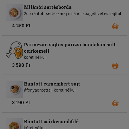
Milánói sertésborda
2db rántott sertéskaraj milánói spagettivel és sajttal
4 250 Ft
Parmezán sajtos párizsi bundában sült
csirkemell
köret nélkül
3 590 Ft
Rántott camembert sajt
áfonyaöntettel, köret nélkül
3 190 Ft
Rántott csirkecombfilé
köret nélkül