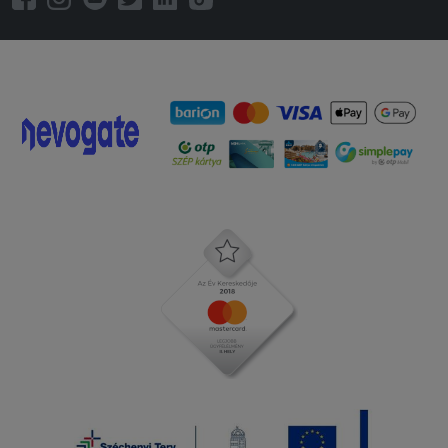
kihűlt, mire ideért.
2025-08-01 - Róbert:
Nagyon finom volt jo laktatos
2025-07-27 - Hightower:
80 perc alatt ért ki alig langyosan, ez
egy kis varos.. hat nem kell a futarnak a
jo jatt?
2025-06-15 - Tamás:
Szállítási idő több mint másfél óra volt,
amúgy ízlett.
2025-06-10 - sylvia:
Köszönöm a gyors kiszállitást.