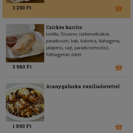
3 250 Ft
Csirkés burrito
tortilla
fűszeres csirkemellcsíkok
paradicsom
bab
kukorica
lilahagyma
jalapeno
sajt
paradicsomszósz
fokhagymás öntet
3 980 Ft
Aranygaluska vaníliaöntettel
1 890 Ft