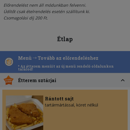
Előrendelést nem áll módunkban felvenni.
Üdítőt csak ételrendelés esetén szállítunk ki.
Csomagolási díj 200 Ft.
Étlap
Menü
Tovább az előrendeléshez
* Az étterem menüit az új menü rendelő oldalunkon
találod!
Étterem sztárjai
Rántott sajt
tartármártással, köret nélkül