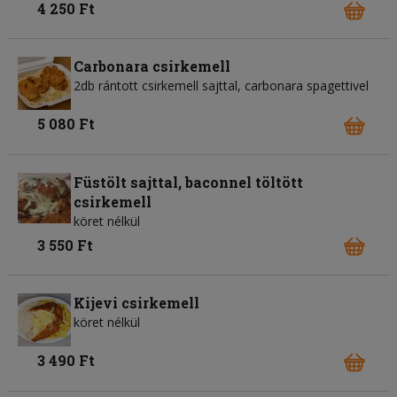
4 250 Ft
Carbonara csirkemell
2db rántott csirkemell sajttal, carbonara spagettivel
5 080 Ft
Füstölt sajttal, baconnel töltött
csirkemell
köret nélkül
3 550 Ft
Kijevi csirkemell
köret nélkül
3 490 Ft