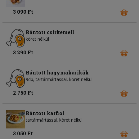
3 090 Ft
Rántott csirkemell
köret nélkül
3 290 Ft
Rántott hagymakarikák
9db, tartármártással, köret nélkül
2 750 Ft
Rántott karfiol
tartármártással, köret nélkül
3 050 Ft