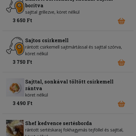
borítva
sajttal grillezve, köret nélkül
3 650 Ft
Sajtos csirkemell
rántott csirkemell sajtmártással és sajttal szórva,
köret nélkül
3 750 Ft
Sajttal, sonkával töltött csirkemell
rántva
köret nélkül
3 490 Ft
Shef kedvence sertésborda
rántott sertéskaraj fokhagymás tejföllel és sajttal,