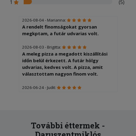
1
(5)
2026-08-04 - Marianna:
A rendelt finomságokat gyorsan
megkptam, a futár udvarias volt.
2026-08-03 - Brigitta:
A meleg pizza a megadott kiszállítási
időn belül érkezett. A futár hölgy
udvarias, kedves volt. A pizza, amit
választottam nagyon finom volt.
2026-06-24 - Judit:
A gyerekek nagyon finomnak találták a
Sobéku és Dunaújváros pizzákat, amik
forrón érkeztek ki Nagyvenyimre. A
pizzák és a kiszállítás díja is rendben
van. Köszönjük!
További éttermek -
Daruszentmiklós
2026-05-21 - :