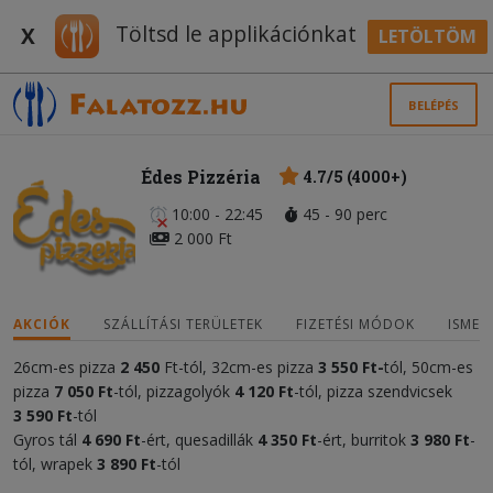
Töltsd le applikációnkat
X
LETÖLTÖM
BELÉPÉS
Édes Pizzéria
4.7/5 (4000+)
10:00 - 22:45
45 - 90 perc
2 000 Ft
AKCIÓK
SZÁLLÍTÁSI TERÜLETEK
FIZETÉSI MÓDOK
ISMER
26cm-es pizza
2 450
Ft-tól, 32cm-es pizza
3 55
0 Ft-
tól, 50cm-es
pizza
7 050
Ft
-tól, pizzagolyók
4
120 Ft
-tól, pizza szendvicsek
3
590 Ft
-tól
Gyros tál
4 690 Ft
-ért, quesadillák
4
35
0 Ft
-ért, burritok
3 980 Ft
-
tól, wrapek
3 890 Ft
-tól