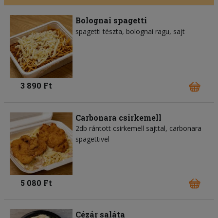
Bolognai spagetti
spagetti tészta
bolognai ragu
sajt
3 890 Ft
Carbonara csirkemell
2db rántott csirkemell sajttal, carbonara
spagettivel
5 080 Ft
Cézár saláta