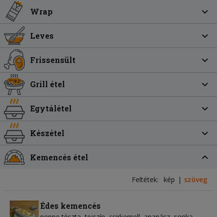
Wrap
Leves
Frissensült
Grill étel
Egytálétel
Készétel
Kemencés étel
Feltétek:
kép
szöveg
Édes kemencés
penne tészta
tejszín
csirkemell
ananász
sonka