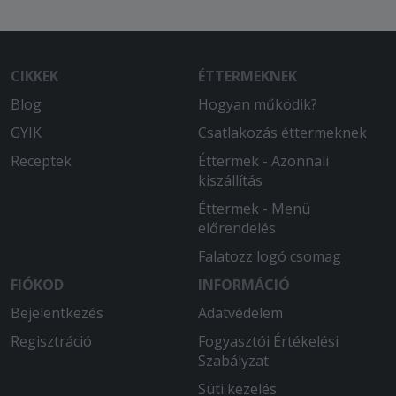
2026-02-21 - Alex:
Az étterem a kiszállìtásnál elrontotta a
rendelésünket. Egy jó pizzát és egy
CIKKEK
ÉTTERMEKNEK
rossz pizzát kaptunk. Utólag meg
kaptuk a jót, de addigra már kihült.
Blog
Hogyan működik?
GYIK
Csatlakozás éttermeknek
2026-02-15 - Imre:
Teljesen rendben volt.
Receptek
Éttermek - Azonnali
kiszállítás
2026-02-07 - Anna:
Éttermek - Menü
Többször rendeltem régebben is az
előrendelés
étteremből. Mindig elégedett voltam.
Falatozz logó csomag
2026-01-24 - Milán:
FIÓKOD
INFORMÁCIÓ
D
Bejelentkezés
Adatvédelem
2026-01-13 - Gál:
Regisztráció
Fogyasztói Értékelési
Nagyon elégedett voltam! Gyors
Szabályzat
kiszállítás!
Süti kezelés