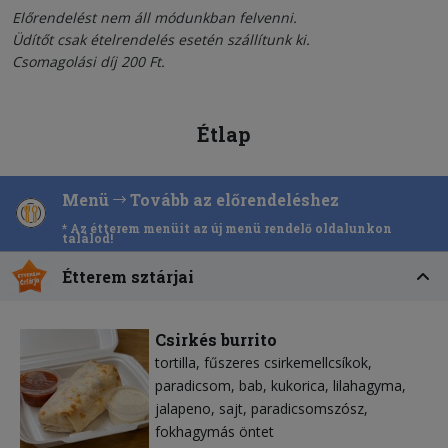
Előrendelést nem áll módunkban felvenni.
Üdítőt csak ételrendelés esetén szállítunk ki.
Csomagolási díj 200 Ft.
Étlap
Menü
Tovább az előrendeléshez
* Az étterem menüit az új menü rendelő oldalunkon
találod!
Étterem sztárjai
Csirkés burrito
tortilla
fűszeres csirkemellcsíkok
paradicsom
bab
kukorica
lilahagyma
jalapeno
sajt
paradicsomszósz
fokhagymás öntet