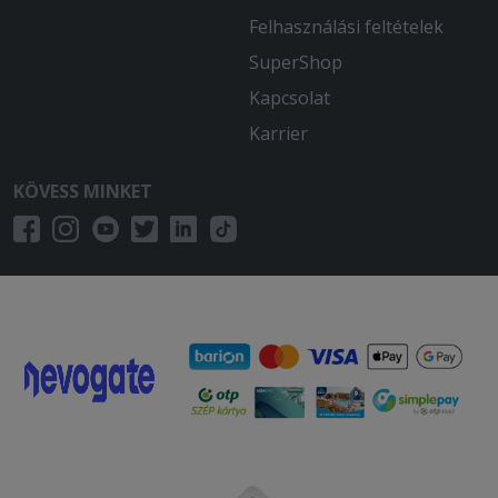
2026-01-04 - Milán:
Felhasználási feltételek
tökéletes D
SuperShop
2025-12-08 - :
Kapcsolat
Egész jó talán kicsit túl van kloffolva a
Karrier
hús,de minden oké
KÖVESS MINKET
2025-10-04 - Marianna:
Az étel finom volt. Egy hibája, hogy már
kihűlt, mire ideért.
2025-08-01 - Róbert:
Nagyon finom volt jo laktatos
2025-07-27 - Hightower:
80 perc alatt ért ki alig langyosan, ez
egy kis varos.. hat nem kell a futarnak a
jo jatt?
2025-06-15 - Tamás: