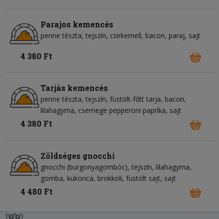
Parajos kemencés
penne tészta
tejszín
csirkemell
bacon
paraj
sajt
4 380 Ft
Tarjás kemencés
penne tészta
tejszín
füstölt-főtt tarja
bacon
lilahagyma
csemege pepperoni paprika
sajt
4 380 Ft
Zöldséges gnocchi
gnocchi (burgonyagombóc)
tejszín
lilahagyma
gomba
kukorica
brokkoli
füstölt sajt
sajt
4 480 Ft