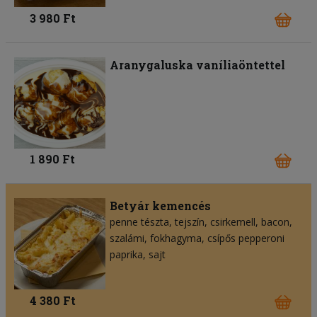
3 980 Ft
Aranygaluska vaníliaöntettel
1 890 Ft
Betyár kemencés
penne tészta
tejszín
csirkemell
bacon
szalámi
fokhagyma
csípős pepperoni
paprika
sajt
4 380 Ft