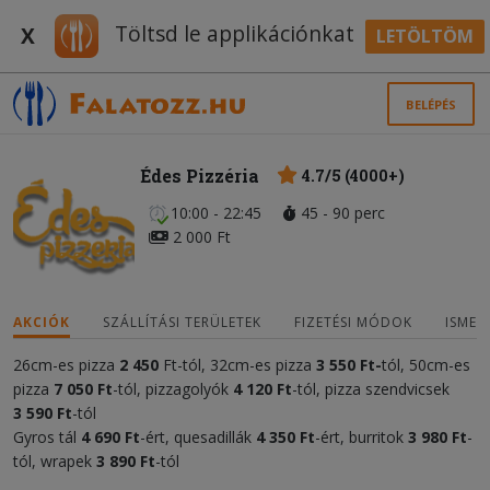
Töltsd le applikációnkat
X
LETÖLTÖM
BELÉPÉS
Édes Pizzéria
4.7/5 (4000+)
10:00 - 22:45
45 - 90 perc
2 000 Ft
AKCIÓK
SZÁLLÍTÁSI TERÜLETEK
FIZETÉSI MÓDOK
ISMER
26cm-es pizza
2 450
Ft-tól, 32cm-es pizza
3 55
0 Ft-
tól, 50cm-es
pizza
7 050
Ft
-tól, pizzagolyók
4
120 Ft
-tól, pizza szendvicsek
3
590 Ft
-tól
Gyros tál
4 690 Ft
-ért, quesadillák
4
35
0 Ft
-ért, burritok
3 980 Ft
-
tól, wrapek
3 890 Ft
-tól