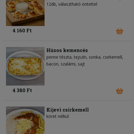
12db, választható öntettel
4 160 Ft
Húsos kemencés
penne tészta
tejszín
sonka
csirkemell
bacon
szalámi
sajt
4 380 Ft
Kijevi csirkemell
köret nélkül