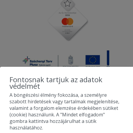
Szállítási idő több mint másfél óra volt,
amúgy ízlett.
2025-06-10 - sylvia:
Köszönöm a gyors kiszállitást.
Fontosnak tartjuk az adatok
védelmét
A böngészési élmény fokozása, a személyre
2010-2026 Copyright - Falatozz.hu - Diston-line Kft.
szabott hirdetések vagy tartalmak megjelenítése,
valamint a forgalom elemzése érdekében sütiket
Pizza, gyros, hamburger, menük kedvező áron, egy helyen az összes
(cookie) használunk. A "Mindet elfogadom"
étterem ajánlata.
gombra kattintva hozzájárulhat a sütik
használatához.