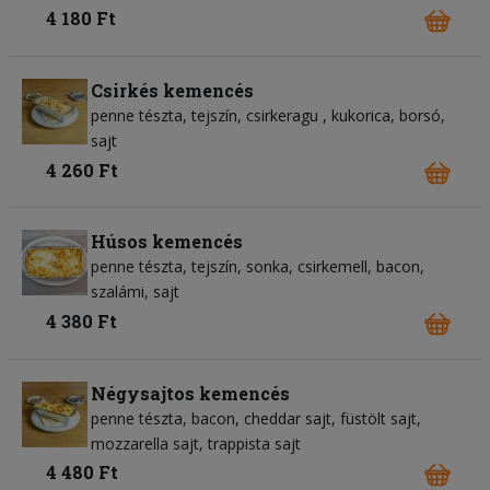
4 180 Ft
Csirkés kemencés
penne tészta
tejszín
csirkeragu
kukorica
borsó
sajt
4 260 Ft
Húsos kemencés
penne tészta
tejszín
sonka
csirkemell
bacon
szalámi
sajt
4 380 Ft
Négysajtos kemencés
penne tészta
bacon
cheddar sajt
füstölt sajt
mozzarella sajt
trappista sajt
4 480 Ft