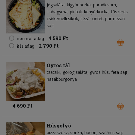
jégsaláta
kígyóuborka
paradicsom
lilahagyma
pirított kenyérkocka
fűszeres
csirkemellcsíkok
cézár öntet
parmezán
sajt
4 590 Ft
normál adag
2 790 Ft
kis adag
Gyros tál
tzatziki
görög saláta
gyros hús
feta sajt
hasábburgonya
4 690 Ft
Húsgolyó
pizzaszósz
sonka
bacon
szalámi
sajt