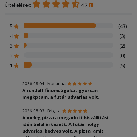
4.7
Értékelések:
5
(43)
4
(3)
3
(2)
2
(0)
1
(5)
2026-08-04 - Marianna:
A rendelt finomságokat gyorsan
megkptam, a futár udvarias volt.
2026-08-03 - Brigitta:
A meleg pizza a megadott kiszállítási
időn belül érkezett. A futár hölgy
udvarias, kedves volt. A pizza, amit