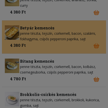
curry
4 380 Ft
Betyár kemencés
penne tészta
tejszín
csirkemell
bacon
szalámi
fokhagyma
csípős pepperoni paprika
sajt
4 380 Ft
Bitang kemencés
penne tészta
tejszín
csirkemell
bacon
kolbász
csemegeuborka
csípős pepperoni paprika
sajt
4 780 Ft
Brokkolis-csirkés kemencés
penne tészta
tejszín
csirkemell
brokkoli
kukorica
gomba
sajt