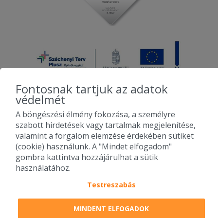
Köszönöm a gyors kiszállitást.
Fontosnak tartjuk az adatok
védelmét
A böngészési élmény fokozása, a személyre
2010-2026 Copyright - Falatozz.hu - Diston-line Kft.
szabott hirdetések vagy tartalmak megjelenítése,
valamint a forgalom elemzése érdekében sütiket
Pizza, gyros, hamburger, menük kedvező áron, egy helyen az összes
(cookie) használunk. A "Mindet elfogadom"
étterem ajánlata.
gombra kattintva hozzájárulhat a sütik
használatához.
Testreszabás
MINDENT ELFOGADOK