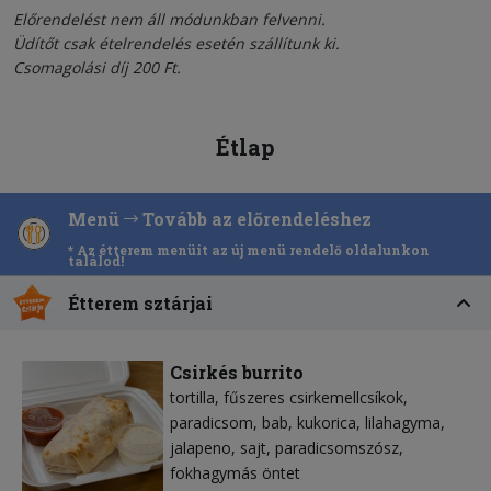
Előrendelést nem áll módunkban felvenni.
Üdítőt csak ételrendelés esetén szállítunk ki.
Csomagolási díj 200 Ft.
Étlap
Menü
Tovább az előrendeléshez
* Az étterem menüit az új menü rendelő oldalunkon
találod!
Étterem sztárjai
Csirkés burrito
tortilla
fűszeres csirkemellcsíkok
paradicsom
bab
kukorica
lilahagyma
jalapeno
sajt
paradicsomszósz
fokhagymás öntet