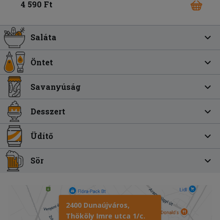
4 590 Ft
Saláta
Öntet
Savanyúság
Desszert
Üdítő
Sör
2400 Dunaújváros,
Thököly Imre utca 1/c.