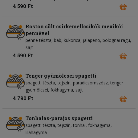
4 590 Ft
Roston sült csirkemellcsíkók mexikói
pennével
penne tészta
bab
kukorica
jalapeno
bolognai ragu
sajt
4 590 Ft
Tenger gyümölcsei spagetti
spagetti tészta
tejszín
paradicsomszósz
tenger
gyümölcsei
fokhagyma
sajt
4 790 Ft
Tonhalas-parajos spagetti
spagetti tészta
tejszín
tonhal
fokhagyma
lilahagyma