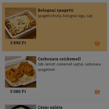
Bolognai spagetti
spagetti tészta
bolognai ragu
sajt
3 890 Ft
Carbonara csirkemell
2db rántott csirkemell sajttal, carbonara
spagettivel
5 080 Ft
Cézár saláta