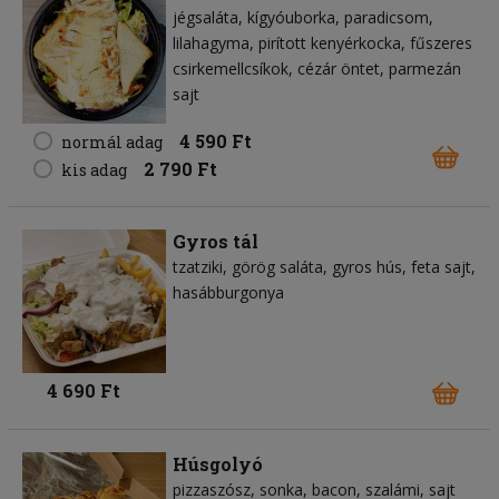
jégsaláta
kígyóuborka
paradicsom
lilahagyma
pirított kenyérkocka
fűszeres
csirkemellcsíkok
cézár öntet
parmezán
sajt
4 590 Ft
normál adag
2 790 Ft
kis adag
Gyros tál
tzatziki
görög saláta
gyros hús
feta sajt
hasábburgonya
4 690 Ft
Húsgolyó
pizzaszósz
sonka
bacon
szalámi
sajt