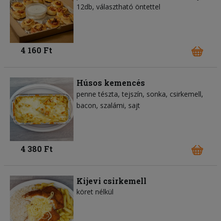
12db, választható öntettel
4 160 Ft
Húsos kemencés
penne tészta
tejszín
sonka
csirkemell
bacon
szalámi
sajt
4 380 Ft
Kijevi csirkemell
köret nélkül