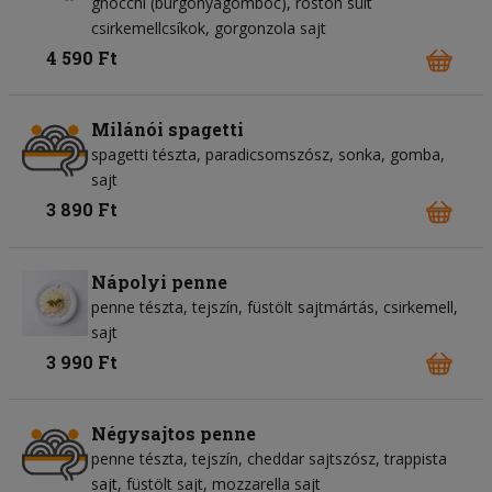
gnocchi (burgonyagombóc)
roston sült
csirkemellcsíkok
gorgonzola sajt
4 590 Ft
Milánói spagetti
spagetti tészta
paradicsomszósz
sonka
gomba
sajt
3 890 Ft
Nápolyi penne
penne tészta
tejszín
füstölt sajtmártás
csirkemell
sajt
3 990 Ft
Négysajtos penne
penne tészta
tejszín
cheddar sajtszósz
trappista
sajt
füstölt sajt
mozzarella sajt