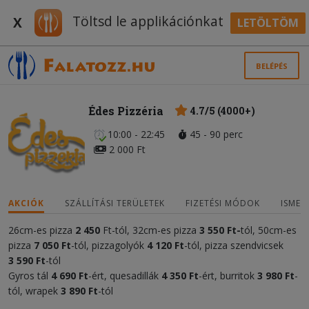
Töltsd le applikációnkat
X
LETÖLTÖM
BELÉPÉS
Édes Pizzéria
4.7/5 (4000+)
10:00 - 22:45
45 - 90 perc
2 000 Ft
AKCIÓK
SZÁLLÍTÁSI TERÜLETEK
FIZETÉSI MÓDOK
ISMER
26cm-es pizza
2 450
Ft-tól, 32cm-es pizza
3 55
0 Ft-
tól, 50cm-es
pizza
7 050
Ft
-tól, pizzagolyók
4
120 Ft
-tól, pizza szendvicsek
3
590 Ft
-tól
Gyros tál
4 690 Ft
-ért, quesadillák
4
35
0 Ft
-ért, burritok
3 980 Ft
-
tól, wrapek
3 890 Ft
-tól