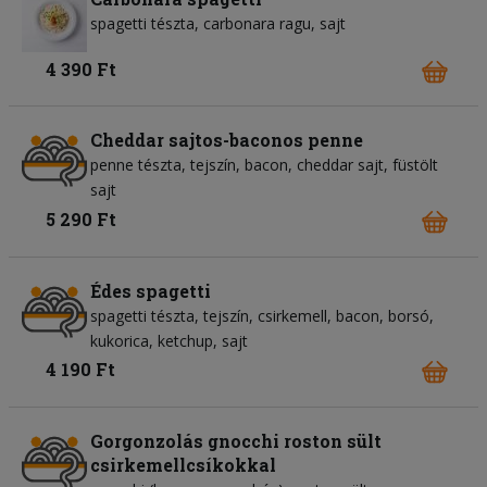
spagetti tészta
carbonara ragu
sajt
4 390 Ft
Cheddar sajtos-baconos penne
penne tészta
tejszín
bacon
cheddar sajt
füstölt
sajt
5 290 Ft
Édes spagetti
spagetti tészta
tejszín
csirkemell
bacon
borsó
kukorica
ketchup
sajt
4 190 Ft
Gorgonzolás gnocchi roston sült
csirkemellcsíkokkal