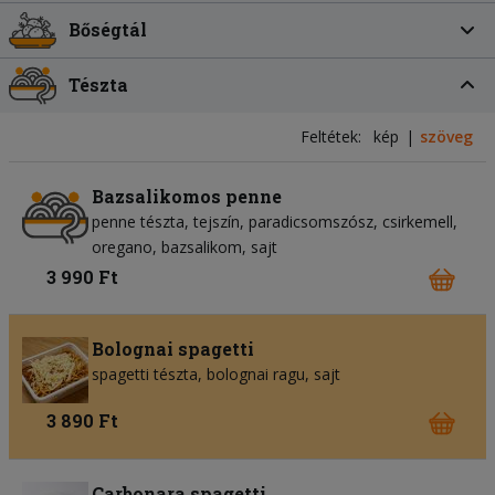
Bőségtál
Tészta
Feltétek:
kép
szöveg
Bazsalikomos penne
penne tészta
tejszín
paradicsomszósz
csirkemell
oregano
bazsalikom
sajt
3 990 Ft
Bolognai spagetti
spagetti tészta
bolognai ragu
sajt
3 890 Ft
Carbonara spagetti