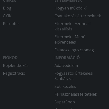
CIKKEK
ÉTTERMEKNEK
rossz pizzát kaptunk. Utólag meg
kaptuk a jót, de addigra már kihült.
Blog
Hogyan működik?
GYIK
Csatlakozás éttermeknek
2026-02-15 - Imre:
Teljesen rendben volt.
Receptek
Éttermek - Azonnali
kiszállítás
2026-02-07 - Anna:
Éttermek - Menü
Többször rendeltem régebben is az
előrendelés
étteremből. Mindig elégedett voltam.
Falatozz logó csomag
2026-01-24 - Milán:
FIÓKOD
INFORMÁCIÓ
D
Bejelentkezés
Adatvédelem
2026-01-13 - Gál:
Regisztráció
Fogyasztói Értékelési
Nagyon elégedett voltam! Gyors
Szabályzat
kiszállítás!
Süti kezelés
2026-01-04 - Milán:
Felhasználási feltételek
tökéletes D
SuperShop