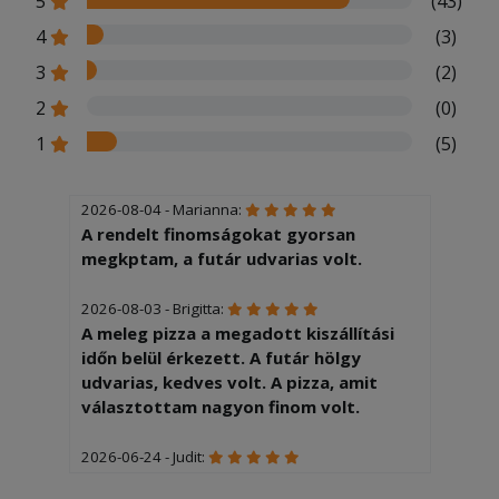
5
(43)
4
(3)
3
(2)
2
(0)
1
(5)
2026-08-04 - Marianna:
A rendelt finomságokat gyorsan
megkptam, a futár udvarias volt.
2026-08-03 - Brigitta:
A meleg pizza a megadott kiszállítási
időn belül érkezett. A futár hölgy
udvarias, kedves volt. A pizza, amit
választottam nagyon finom volt.
2026-06-24 - Judit:
A gyerekek nagyon finomnak találták a