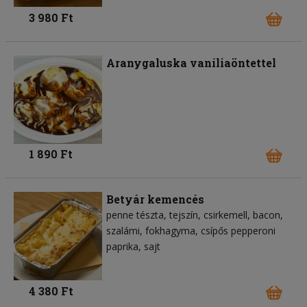
3 980 Ft
Aranygaluska vaníliaöntettel
1 890 Ft
Betyár kemencés
penne tészta
tejszín
csirkemell
bacon
szalámi
fokhagyma
csípős pepperoni
paprika
sajt
4 380 Ft