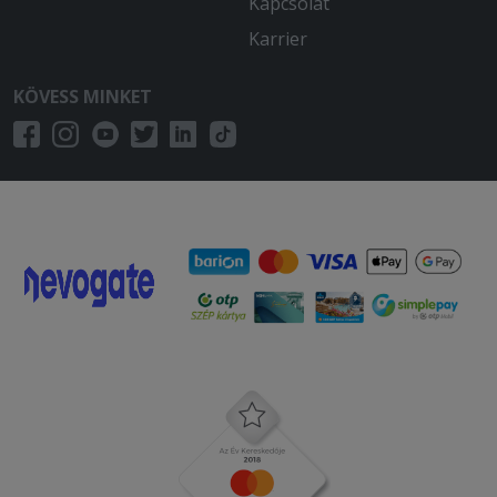
2025-12-08 - :
Kapcsolat
Egész jó talán kicsit túl van kloffolva a
Karrier
hús,de minden oké
KÖVESS MINKET
2025-10-04 - Marianna:
Az étel finom volt. Egy hibája, hogy már
kihűlt, mire ideért.
2025-08-01 - Róbert:
Nagyon finom volt jo laktatos
2025-07-27 - Hightower:
80 perc alatt ért ki alig langyosan, ez
egy kis varos.. hat nem kell a futarnak a
jo jatt?
2025-06-15 - Tamás:
Szállítási idő több mint másfél óra volt,
amúgy ízlett.
2025-06-10 - sylvia: