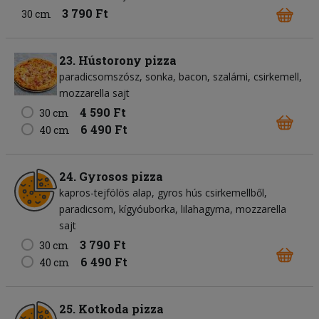
3 790 Ft
30 cm
23. Hústorony pizza
paradicsomszósz
sonka
bacon
szalámi
csirkemell
mozzarella sajt
4 590 Ft
30 cm
6 490 Ft
40 cm
24. Gyrosos pizza
kapros-tejfölös alap
gyros hús csirkemellből
paradicsom
kígyóuborka
lilahagyma
mozzarella
sajt
3 790 Ft
30 cm
6 490 Ft
40 cm
25. Kotkoda pizza