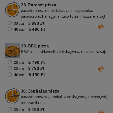
28. Paraszt pizza
paradicsomszósz
kolbász
csemegeuborka
paradicsom
lilahagyma
tükörtojás
mozzarella sajt
3 890 Ft
30 cm
6 490 Ft
40 cm
29. BBQ pizza
BBQ alap
csirkemell
vöröshagyma
mozzarella sajt
2 790 Ft
25 cm
3 790 Ft
30 cm
6 490 Ft
40 cm
30. Tonhalas pizza
paradicsomszósz
tonhal
vöröshagyma
olívabogyó
mozzarella sajt
3 490 Ft
30 cm