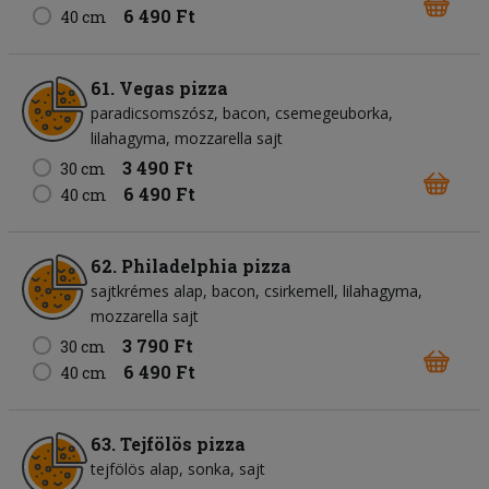
6 490 Ft
40 cm
61. Vegas pizza
paradicsomszósz
bacon
csemegeuborka
lilahagyma
mozzarella sajt
3 490 Ft
30 cm
6 490 Ft
40 cm
62. Philadelphia pizza
sajtkrémes alap
bacon
csirkemell
lilahagyma
mozzarella sajt
3 790 Ft
30 cm
6 490 Ft
40 cm
63. Tejfölös pizza
tejfölös alap
sonka
sajt