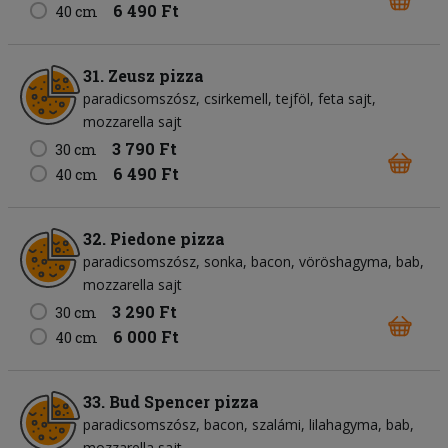
6 490 Ft
40 cm
31. Zeusz pizza
paradicsomszósz
csirkemell
tejföl
feta sajt
mozzarella sajt
3 790 Ft
30 cm
6 490 Ft
40 cm
32. Piedone pizza
paradicsomszósz
sonka
bacon
vöröshagyma
bab
mozzarella sajt
3 290 Ft
30 cm
6 000 Ft
40 cm
33. Bud Spencer pizza
paradicsomszósz
bacon
szalámi
lilahagyma
bab
mozzarella sajt