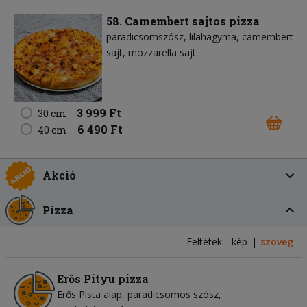
58. Camembert sajtos pizza
paradicsomszósz
lilahagyma
camembert
sajt
mozzarella sajt
3 999 Ft
30 cm
6 490 Ft
40 cm
Akció
Pizza
Feltétek:
kép
szöveg
Erős Pityu pizza
Erős Pista alap
paradicsomos szósz