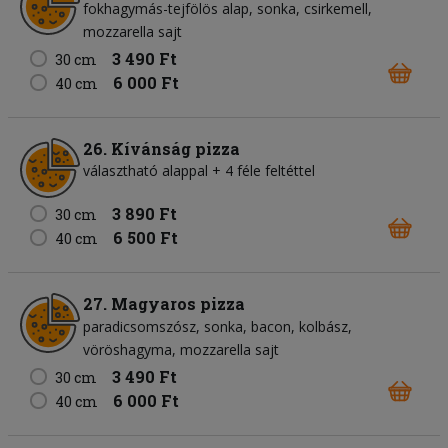
fokhagymás-tejfölös alap
sonka
csirkemell
mozzarella sajt
3 490 Ft
30 cm
6 000 Ft
40 cm
26. Kívánság pizza
választható alappal + 4 féle feltéttel
3 890 Ft
30 cm
6 500 Ft
40 cm
27. Magyaros pizza
paradicsomszósz
sonka
bacon
kolbász
vöröshagyma
mozzarella sajt
3 490 Ft
30 cm
6 000 Ft
40 cm