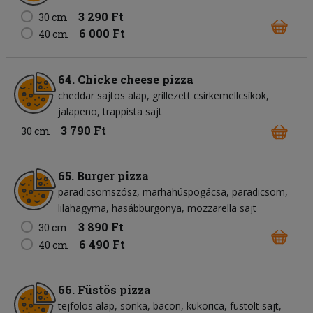
3 290 Ft
30 cm
6 000 Ft
40 cm
64. Chicke cheese pizza
cheddar sajtos alap
grillezett csirkemellcsíkok
jalapeno
trappista sajt
3 790 Ft
30 cm
65. Burger pizza
paradicsomszósz
marhahúspogácsa
paradicsom
lilahagyma
hasábburgonya
mozzarella sajt
3 890 Ft
30 cm
6 490 Ft
40 cm
66. Füstös pizza
tejfölös alap
sonka
bacon
kukorica
füstölt sajt