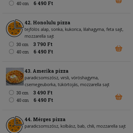
6 490 Ft
40 cm
42. Honolulu pizza
tejfölös alap
sonka
kukorica
lilahagyma
feta sajt
mozzarella sajt
3 790 Ft
30 cm
6 490 Ft
40 cm
43. Amerika pizza
paradicsomszósz
virsli
vöröshagyma
csemegeuborka
tükörtojás
mozzarella sajt
3 490 Ft
30 cm
6 490 Ft
40 cm
44. Mérges pizza
paradicsomszósz
kolbász
bab
chili
mozzarella sajt