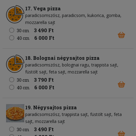
17. Vega pizza
paradicsomszósz
paradicsom
kukorica
gomba
mozzarella sajt
3 490 Ft
30 cm
6 000 Ft
40 cm
18. Bolognai négysajtos pizza
paradicsomszósz
bolognai ragu
trappista sajt
füstölt sajt
feta sajt
mozzarella sajt
3 790 Ft
30 cm
6 000 Ft
40 cm
19. Négysajtos pizza
paradicsomszósz
trappista sajt
füstölt sajt
feta
sajt
mozzarella sajt
3 490 Ft
30 cm