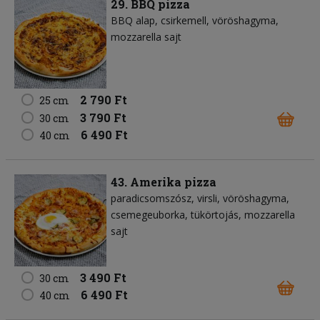
29. BBQ pizza
BBQ alap
csirkemell
vöröshagyma
mozzarella sajt
2 790 Ft
25 cm
3 790 Ft
30 cm
6 490 Ft
40 cm
43. Amerika pizza
paradicsomszósz
virsli
vöröshagyma
csemegeuborka
tükörtojás
mozzarella
sajt
3 490 Ft
30 cm
6 490 Ft
40 cm