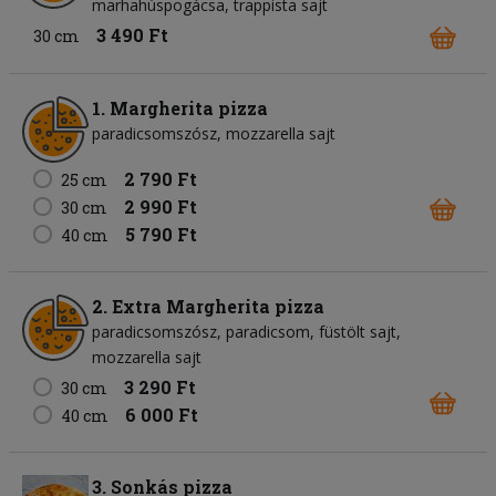
marhahúspogácsa
trappista sajt
3 490 Ft
30 cm
1. Margherita pizza
paradicsomszósz
mozzarella sajt
2 790 Ft
25 cm
2 990 Ft
30 cm
5 790 Ft
40 cm
2. Extra Margherita pizza
paradicsomszósz
paradicsom
füstölt sajt
mozzarella sajt
3 290 Ft
30 cm
6 000 Ft
40 cm
3. Sonkás pizza