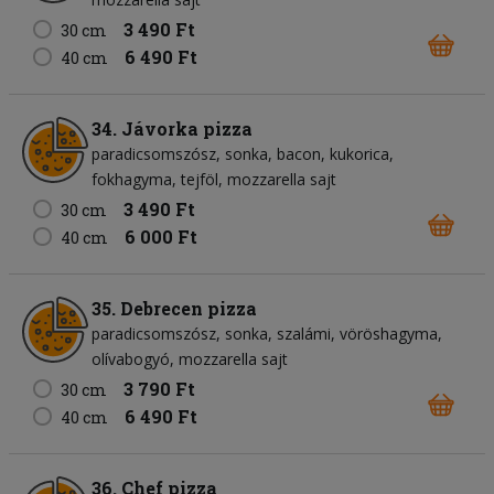
3 490 Ft
30 cm
6 490 Ft
40 cm
34. Jávorka pizza
paradicsomszósz
sonka
bacon
kukorica
fokhagyma
tejföl
mozzarella sajt
3 490 Ft
30 cm
6 000 Ft
40 cm
35. Debrecen pizza
paradicsomszósz
sonka
szalámi
vöröshagyma
olívabogyó
mozzarella sajt
3 790 Ft
30 cm
6 490 Ft
40 cm
36. Chef pizza