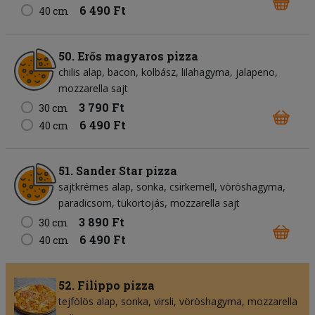
6 490 Ft
40 cm
50. Erős magyaros pizza
chilis alap
bacon
kolbász
lilahagyma
jalapeno
mozzarella sajt
3 790 Ft
30 cm
6 490 Ft
40 cm
51. Sander Star pizza
sajtkrémes alap
sonka
csirkemell
vöröshagyma
paradicsom
tükörtojás
mozzarella sajt
3 890 Ft
30 cm
6 490 Ft
40 cm
52. Filippo pizza
tejfölös alap
sonka
virsli
vöröshagyma
mozzarella