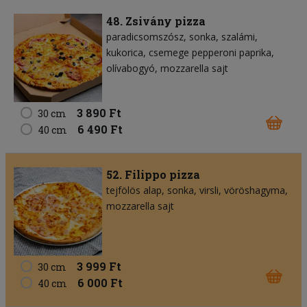
48. Zsivány pizza
paradicsomszósz
sonka
szalámi
kukorica
csemege pepperoni paprika
olívabogyó
mozzarella sajt
3 890 Ft
30 cm
6 490 Ft
40 cm
52. Filippo pizza
tejfölös alap
sonka
virsli
vöröshagyma
mozzarella sajt
3 999 Ft
30 cm
6 000 Ft
40 cm