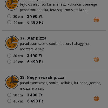
tejfölös alap
sonka
ananász
kukorica
csemege
pepperoni paprika
feta sajt
mozzarella sajt
3 790 Ft
30 cm
6 490 Ft
40 cm
37. Star pizza
paradicsomszósz
sonka
bacon
lilahagyma
mozzarella sajt
3 490 Ft
30 cm
6 490 Ft
40 cm
38. Négy évszak pizza
paradicsomszósz
sonka
kolbász
kukorica
gomba
mozzarella sajt
3 490 Ft
30 cm
6 490 Ft
40 cm