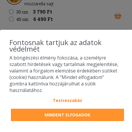
mozzarella sajt
3 790 Ft
30 cm
6 490 Ft
40 cm
67. Carbonara pizza
Fontosnak tartjuk az adatok
fokhagymás-tejfölös alap
sonka
bacon
kukorica
védelmét
füstölt sajt
mozzarella sajt
A böngészési élmény fokozása, a személyre
3 890 Ft
30 cm
szabott hirdetések vagy tartalmak megjelenítése,
6 490 Ft
40 cm
valamint a forgalom elemzése érdekében sütiket
(cookie) használunk. A "Mindet elfogadom"
gombra kattintva hozzájárulhat a sütik
68. Füstös BBQ pizza
használatához.
BBQ alap
bacon
csirkemell
lilahagyma
füstölt sajt
mozzarella sajt
Testreszabás
3 790 Ft
30 cm
6 490 Ft
MINDENT ELFOGADOK
40 cm