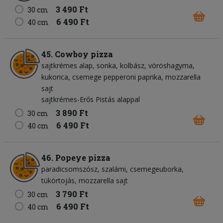
3 490 Ft
30 cm
6 490 Ft
40 cm
45. Cowboy pizza
sajtkrémes alap
sonka
kolbász
vöröshagyma
kukorica
csemege pepperoni paprika
mozzarella
sajt
sajtkrémes-Erős Pistás alappal
3 890 Ft
30 cm
6 490 Ft
40 cm
46. Popeye pizza
paradicsomszósz
szalámi
csemegeuborka
tükörtojás
mozzarella sajt
3 790 Ft
30 cm
6 490 Ft
40 cm