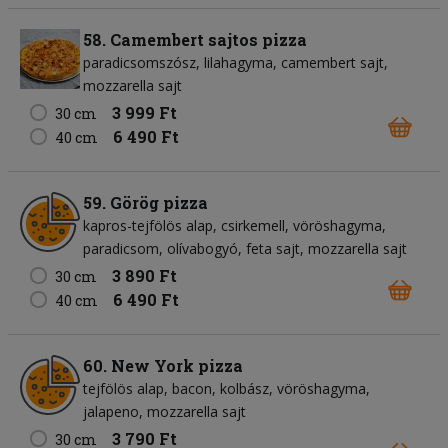
58. Camembert sajtos pizza
paradicsomszósz
lilahagyma
camembert sajt
mozzarella sajt
3 999 Ft
30 cm
6 490 Ft
40 cm
59. Görög pizza
kapros-tejfölös alap
csirkemell
vöröshagyma
paradicsom
olívabogyó
feta sajt
mozzarella sajt
3 890 Ft
30 cm
6 490 Ft
40 cm
60. New York pizza
tejfölös alap
bacon
kolbász
vöröshagyma
jalapeno
mozzarella sajt
3 790 Ft
30 cm