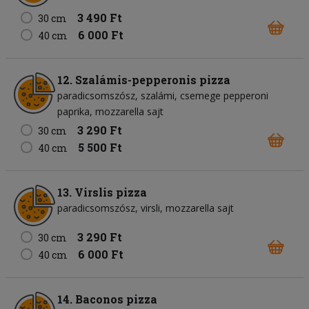
3 490 Ft
30 cm
6 000 Ft
40 cm
12. Szalámis-pepperonis pizza
paradicsomszósz
szalámi
csemege pepperoni
paprika
mozzarella sajt
3 290 Ft
30 cm
5 500 Ft
40 cm
13. Virslis pizza
paradicsomszósz
virsli
mozzarella sajt
3 290 Ft
30 cm
6 000 Ft
40 cm
14. Baconos pizza