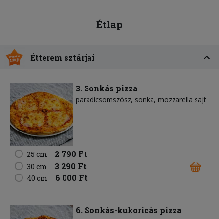
Étlap
Étterem sztárjai
3. Sonkás pizza
paradicsomszósz
sonka
mozzarella sajt
2 790 Ft
25 cm
3 290 Ft
30 cm
6 000 Ft
40 cm
6. Sonkás-kukoricás pizza