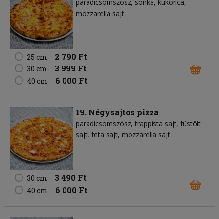
paradicsomszósz
sonka
kukorica
mozzarella sajt
2 790 Ft
25 cm
3 999 Ft
30 cm
6 000 Ft
40 cm
19. Négysajtos pizza
paradicsomszósz
trappista sajt
füstölt
sajt
feta sajt
mozzarella sajt
3 490 Ft
30 cm
6 000 Ft
40 cm