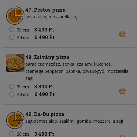
47. Pestos pizza
pesto alap
mozzarella sajt
3 490 Ft
30 cm
6 490 Ft
40 cm
48. Zsivány pizza
paradicsomszósz
sonka
szalámi
kukorica
csemege pepperoni paprika
olívabogyó
mozzarella
sajt
3 890 Ft
30 cm
6 490 Ft
40 cm
49. Du-Du pizza
sajtkrémes alap
szalámi
gomba
mozzarella sajt
3 490 Ft
30 cm