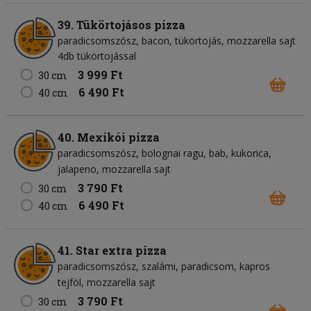
39. Tükörtojásos pizza
paradicsomszósz
bacon
tükörtojás
mozzarella sajt
4db tükörtojással
3 999 Ft
30 cm
6 490 Ft
40 cm
40. Mexikói pizza
paradicsomszósz
bolognai ragu
bab
kukorica
jalapeno
mozzarella sajt
3 790 Ft
30 cm
6 490 Ft
40 cm
41. Star extra pizza
paradicsomszósz
szalámi
paradicsom
kapros
tejföl
mozzarella sajt
3 790 Ft
30 cm