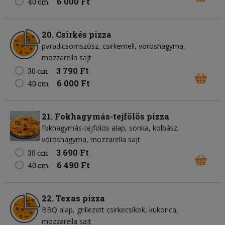
6 000 Ft
40 cm
20. Csirkés pizza
paradicsomszósz
csirkemell
vöröshagyma
mozzarella sajt
3 790 Ft
30 cm
6 000 Ft
40 cm
21. Fokhagymás-tejfölös pizza
fokhagymás-tejfölös alap
sonka
kolbász
vöröshagyma
mozzarella sajt
3 690 Ft
30 cm
6 490 Ft
40 cm
22. Texas pizza
BBQ alap
grillezett csirkecsíkok
kukorica
mozzarella sajt