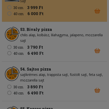
sajt
3 999 Ft
30 cm
6 000 Ft
40 cm
53. Bivaly pizza
chilis alap
kolbász
lilahagyma
jalapeno
mozzarella
sajt
3 790 Ft
30 cm
6 490 Ft
40 cm
54. Sajtos pizza
sajtkrémes alap
trappista sajt
füstölt sajt
feta sajt
mozzarella sajt
3 890 Ft
30 cm
6 490 Ft
40 cm
55. Kapros pizza