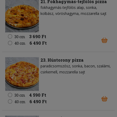
21. Fokhagymás-tejfölös pizza
fokhagymás-tejfölös alap
sonka
kolbász
vöröshagyma
mozzarella sajt
3 690 Ft
30 cm
6 490 Ft
40 cm
23. Hústorony pizza
paradicsomszósz
sonka
bacon
szalámi
csirkemell
mozzarella sajt
4 590 Ft
30 cm
6 490 Ft
40 cm