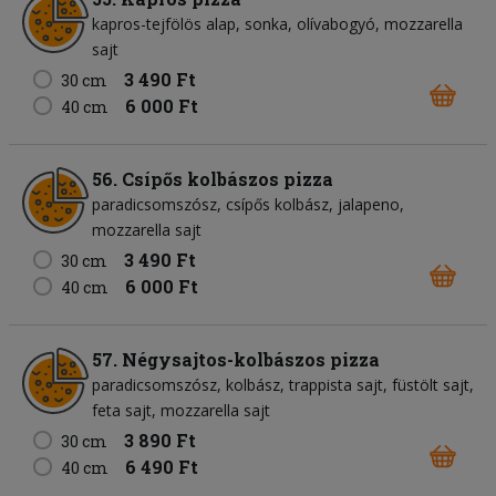
kapros-tejfölös alap
sonka
olívabogyó
mozzarella
sajt
3 490 Ft
30 cm
6 000 Ft
40 cm
56. Csípős kolbászos pizza
paradicsomszósz
csípős kolbász
jalapeno
mozzarella sajt
3 490 Ft
30 cm
6 000 Ft
40 cm
57. Négysajtos-kolbászos pizza
paradicsomszósz
kolbász
trappista sajt
füstölt sajt
feta sajt
mozzarella sajt
3 890 Ft
30 cm
6 490 Ft
40 cm