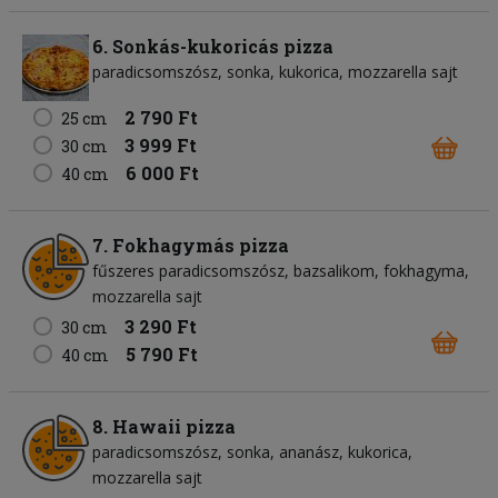
6. Sonkás-kukoricás pizza
paradicsomszósz
sonka
kukorica
mozzarella sajt
2 790 Ft
25 cm
3 999 Ft
30 cm
6 000 Ft
40 cm
7. Fokhagymás pizza
fűszeres paradicsomszósz
bazsalikom
fokhagyma
mozzarella sajt
3 290 Ft
30 cm
5 790 Ft
40 cm
8. Hawaii pizza
paradicsomszósz
sonka
ananász
kukorica
mozzarella sajt