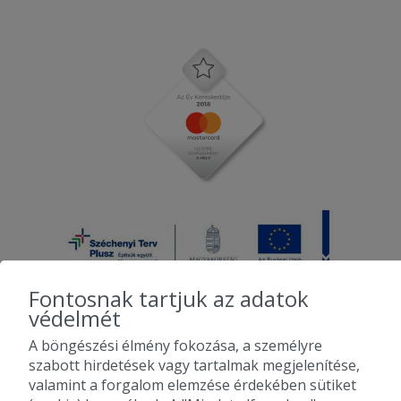
Fontosnak tartjuk az adatok
védelmét
A böngészési élmény fokozása, a személyre
2010-2026 Copyright - Falatozz.hu - Diston-line Kft.
szabott hirdetések vagy tartalmak megjelenítése,
valamint a forgalom elemzése érdekében sütiket
Pizza, gyros, hamburger, menük kedvező áron, egy helyen az összes