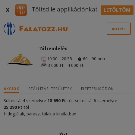
Töltsd le applikációnkat
X
LETÖLTÖM
BELÉPÉS
Tálrendelés
10:00 - 20:55
60 - 90 perc
3 000 Ft - 4 000 Ft
AKCIÓK
SZÁLLÍTÁSI TERÜLETEK
FIZETÉSI MÓDOK
Sültes tál 4 személyre
18 690 Ft
-tól, sültes tál 6 személyre
25 290 Ft
-tól
Hidegtálak, paraszt tálak a kínálatban