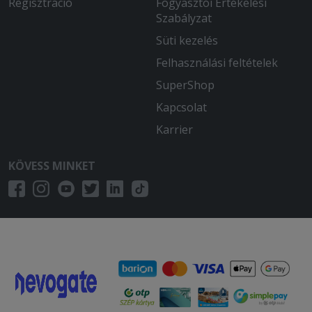
Regisztráció
Fogyasztói Értékelési
Szabályzat
Süti kezelés
Felhasználási feltételek
SuperShop
Kapcsolat
Karrier
KÖVESS MINKET