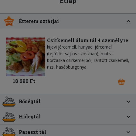
Étlap
Étterem sztárjai
Csirkemell álom tál 4 személyre
kijevi jércemell, hunyadi jércemell
(tejfölös-sajtos szószban), mátrai
borzaska csirkemellből, rántott csirkemell,
rizs, hasábburgonya
18 690 Ft
Bőségtál
Hidegtál
Paraszt tál