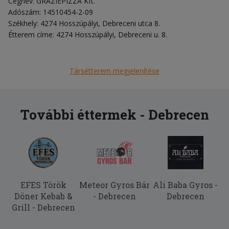
Cégnév: GRAZIEPIZZA Kft.
Adószám: 14510454-2-09
Székhely: 4274 Hosszúpályi, Debreceni utca 8.
Étterem címe: 4274 Hosszúpályi, Debreceni u. 8.
Társétterem megjelenítése
További éttermek - Debrecen
EFES Török
Meteor Gyros Bár
Ali Baba Gyros -
Döner Kebab &
- Debrecen
Debrecen
Grill - Debrecen