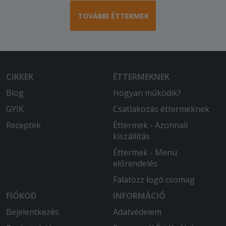
TOVÁBBI ÉTTERMEK
CIKKEK
ÉTTERMEKNEK
Blog
Hogyan működik?
GYIK
Csatlakozás éttermeknek
Receptek
Éttermek - Azonnali
kiszállítás
Éttermek - Menü
előrendelés
Falatozz logó csomag
FIÓKOD
INFORMÁCIÓ
Bejelentkezés
Adatvédelem