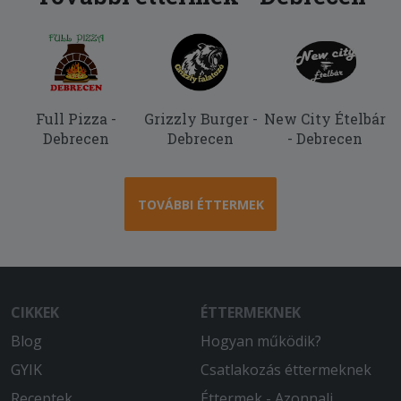
Full Pizza -
Grizzly Burger -
New City Ételbár
Debrecen
Debrecen
- Debrecen
TOVÁBBI ÉTTERMEK
CIKKEK
ÉTTERMEKNEK
Blog
Hogyan működik?
GYIK
Csatlakozás éttermeknek
Receptek
Éttermek - Azonnali