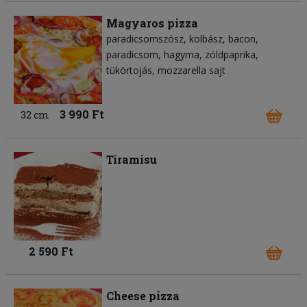
Magyaros pizza
paradicsomszósz
kolbász
bacon
paradicsom
hagyma
zöldpaprika
tükörtojás
mozzarella sajt
3 990 Ft
32 cm
Tiramisu
2 590 Ft
Cheese pizza