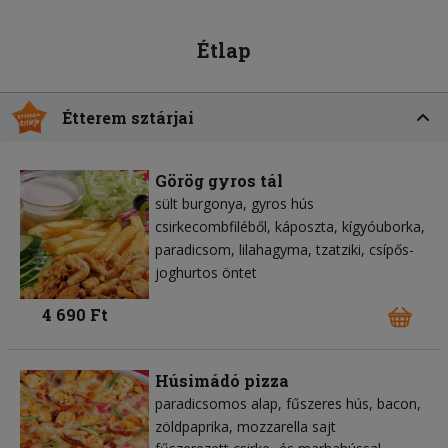
Étlap
Étterem sztárjai
Görög gyros tál
sült burgonya
gyros hús
csirkecombfiléből
káposzta
kígyóuborka
paradicsom
lilahagyma
tzatziki
csípős-
joghurtos öntet
4 690 Ft
Húsimádó pizza
paradicsomos alap
fűszeres hús
bacon
zöldpaprika
mozzarella sajt