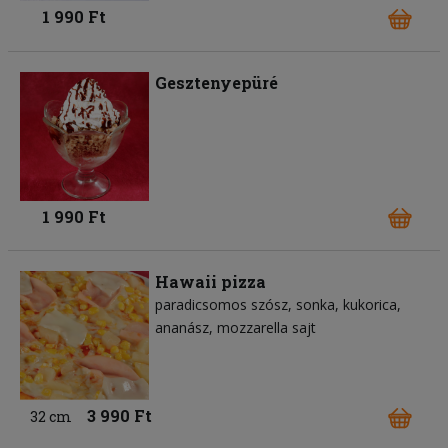
1 990 Ft
Gesztenyepüré
1 990 Ft
Hawaii pizza
paradicsomos szósz
sonka
kukorica
ananász
mozzarella sajt
3 990 Ft
32 cm