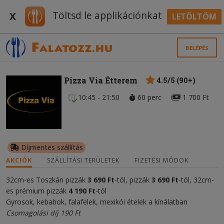
Töltsd le applikációnkat
X
LETÖLTÖM
BELÉPÉS
Pizza Via Étterem
4.5/5 (90+)
10:45 - 21:50
60 perc
1 700 Ft
Díjmentes szállítás
AKCIÓK
SZÁLLÍTÁSI TERÜLETEK
FIZETÉSI MÓDOK
32cm-es Toszkán pizzák
3 690 Ft
-tól, pizzák
3 690 Ft
-tól, 32cm-
es prémium pizzák
4 190 Ft
-tól
Gyrosok, kebabok, falafelek, mexikói ételek a kínálatban
Csomagolási díj 190 Ft