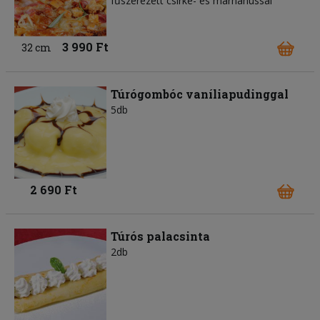
fűszerezett csirke- és marhahússal
3 990 Ft
32 cm
Túrógombóc vaníliapudinggal
5db
2 690 Ft
Túrós palacsinta
2db