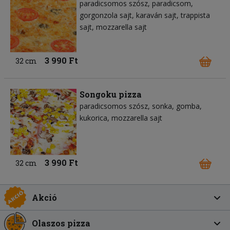
paradicsomos szósz
paradicsom
gorgonzola sajt
karaván sajt
trappista
sajt
mozzarella sajt
3 990 Ft
32 cm
Songoku pizza
paradicsomos szósz
sonka
gomba
kukorica
mozzarella sajt
3 990 Ft
32 cm
Akció
Olaszos pizza