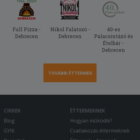
Full Pizza -
Nikol Falatozó -
40-es
Debrecen
Debrecen
Palacsintázó és
Ételbár -
Debrecen
TOVÁBBI ÉTTERMEK
CIKKEK
ÉTTERMEKNEK
Blog
Hogyan működik?
GYIK
Csatlakozás éttermeknek