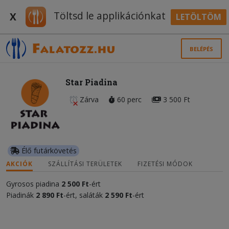
Töltsd le applikációnkat
X
LETÖLTÖM
BELÉPÉS
Star Piadina
Zárva
60 perc
3 500 Ft
Élő futárkövetés
AKCIÓK
SZÁLLÍTÁSI TERÜLETEK
FIZETÉSI MÓDOK
Gyrosos piadina
2 500 Ft
-ért
Piadinák
2
890 Ft
-ért, saláták
2
5
90 Ft
-ért