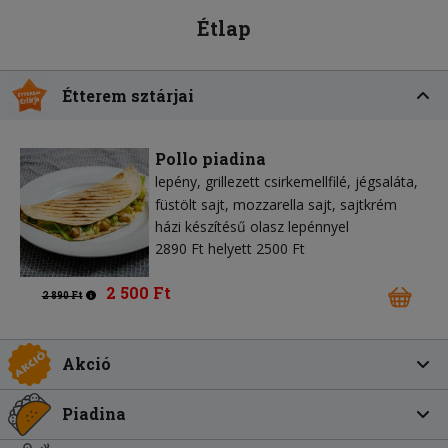
Étlap
Étterem sztárjai
Pollo piadina
lepény
grillezett csirkemellfilé
jégsaláta
füstölt sajt
mozzarella sajt
sajtkrém
házi készítésű olasz lepénnyel
2890 Ft helyett 2500 Ft
2 500 Ft
2 890 Ft
Akció
Piadina