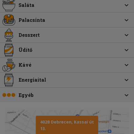
Saláta
Palacsinta
Desszert
Üdítő
Kávé
Energiaital
Egyéb
4028 Debrecen, Kassai út
13.