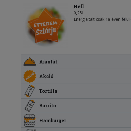
Hell
0,25l
Energiaitalt csak 18 éven felül
Ajánlat
Akció
Tortilla
Burrito
Hamburger