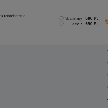
iek rendelhetnek!
690 Ft
black cherry
690 Ft
classic