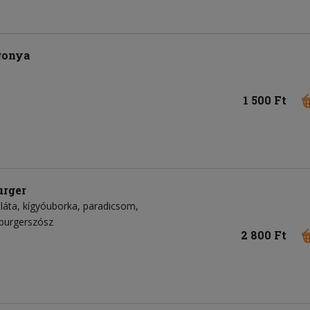
rgonya
1 500 Ft
rger
láta
kígyóuborka
paradicsom
urgerszósz
2 800 Ft