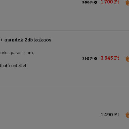
1 700 Ft
3 400 Ft
a + ajándék 2db kakaós
borka
paradicsom
3 945 Ft
3 945 Ft
tható öntettel
1 490 Ft