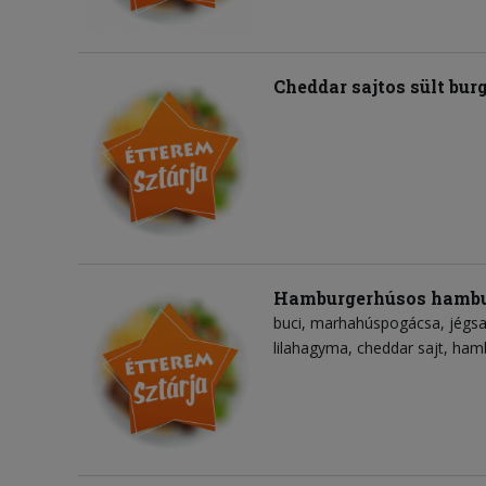
Cheddar sajtos sült bu
Hamburgerhúsos hambu
buci
marhahúspogácsa
jégsa
lilahagyma
cheddar sajt
hamb