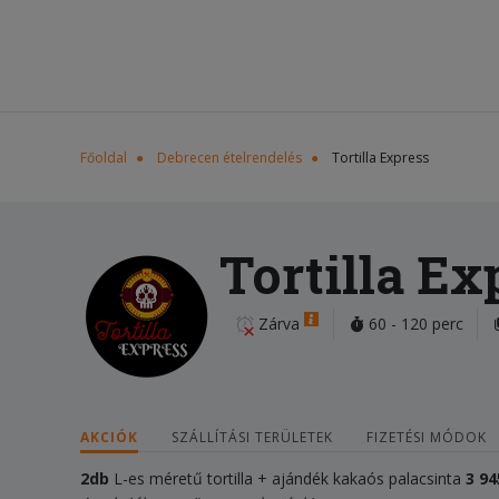
Főoldal
Debrecen ételrendelés
Tortilla Express
Tortilla Ex
Zárva
60 - 120 perc
AKCIÓK
SZÁLLÍTÁSI TERÜLETEK
FIZETÉSI MÓDOK
2db
L-es méretű tortilla + ajándék kakaós palacsinta
3 94