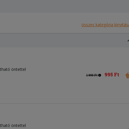
összes kategória kinyitás
tható öntettel
995 Ft
1 990 Ft
tható öntettel