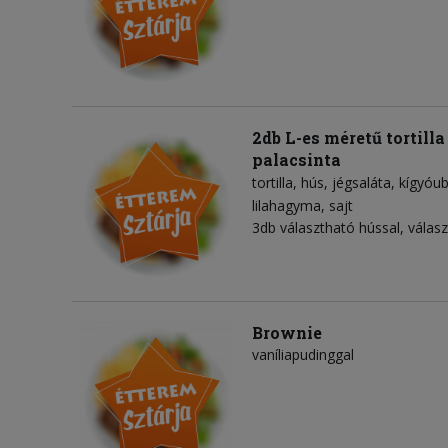
2db L-es méretű tortill
palacsinta
tortilla
hús
jégsaláta
kígyóu
lilahagyma
sajt
3db választható hússal, válasz
Brownie
vaníliapudinggal