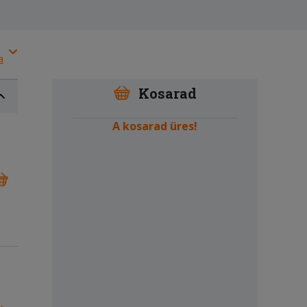
a
Kosarad
A kosarad üres!