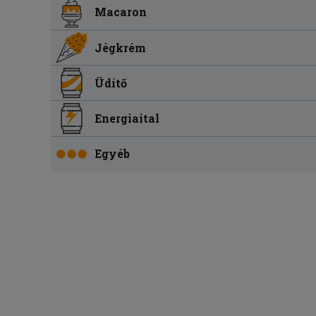
Macaron
Jégkrém
Üdítő
Energiaital
Egyéb