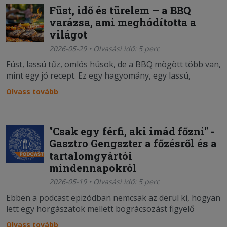
Füst, idő és türelem – a BBQ
varázsa, ami meghódította a
világot
2026-05-29 • Olvasási idő: 5 perc
Füst, lassú tűz, omlós húsok, de a BBQ mögött több van,
mint egy jó recept. Ez egy hagyomány, egy lassú,
türelmes folyamat, és egy olyan gasztronómiai élmény,
Olvass tovább
ami mögött évszázados történet áll.
"Csak egy férfi, aki imád főzni" -
Gasztro Gengszter a főzésről és a
tartalomgyártói
mindennapokról
2026-05-19 • Olvasási idő: 5 perc
Ebben a podcast epizódban nemcsak az derül ki, hogyan
lett egy horgászatok mellett bográcsozást figyelő
srácból több százezres eléréssel rendelkező
Olvass tovább