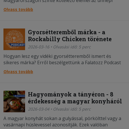
Magyarországon szinte kötelező elemei az ünnepi
asztalnak. De vajon mit esznek húsvétkor a világ más
Olvass tovább
részein?
Gyorsétteremből márka - a
Rockabilly Chicken törénete
2026-03-16 • Olvasási idő: 5 perc
Hogyan lesz egy vidéki gyorsétteremből ismert és
sikeres márka? Erről beszélgettünk a Falatozz Podcast
első epizódjában, ahol a vendég Vass László, a miskolci
Olvass tovább
Rockabilly Chicken tulajdonosa volt.
Hagyományok a tányéron - 8
érdekesség a magyar konyháról
2026-03-04 • Olvasási idő: 5 perc
A magyar konyhát sokan a gulyással, pörkölttel vagy a
vasárnapi húslevessel azonosítják. Ezek valóban