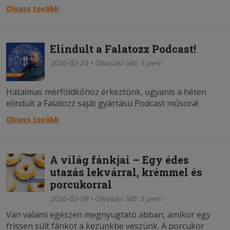
ikonikus fogások, amik ma már a mindennapjaink
Olvass tovább
részeit képezik, de a gasztronómiánk ennél jóval
izgalmasabb.
Elindult a Falatozz Podcast!
2026-02-24 • Olvasási idő: 5 perc
Hatalmas mérföldkőhöz érkeztünk, ugyanis a héten
elindult a Falatozz saját gyártású Podcast műsora!
Olvass tovább
A világ fánkjai – Egy édes
utazás lekvárral, krémmel és
porcukorral
2026-02-09 • Olvasási idő: 5 perc
Van valami egészen megnyugtató abban, amikor egy
frissen sült fánkot a kezünkbe veszünk. A porcukor