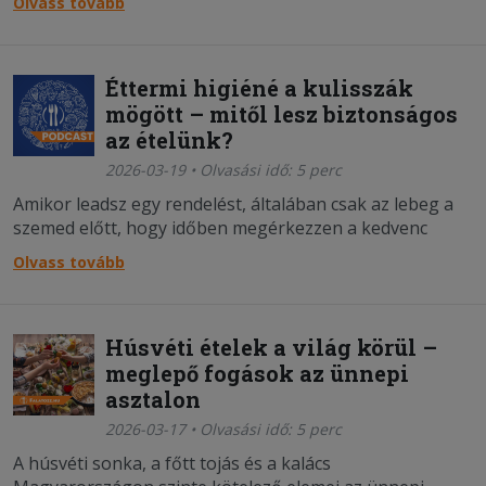
Olvass tovább
életmód? Mi számít valójában tudatos táplálkozásnak?
Éttermi higiéné a kulisszák
mögött – mitől lesz biztonságos
az ételünk?
2026-03-19 • Olvasási idő: 5 perc
Amikor leadsz egy rendelést, általában csak az lebeg a
szemed előtt, hogy időben megérkezzen a kedvenc
fogásod. De vajon mi zajlik a háttérben addig, amíg az
Olvass tovább
étel eljut hozzád?
Húsvéti ételek a világ körül –
meglepő fogások az ünnepi
asztalon
2026-03-17 • Olvasási idő: 5 perc
A húsvéti sonka, a főtt tojás és a kalács