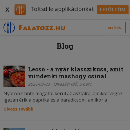
Töltsd le applikációnkat
X
LETÖLTÖM
BELÉPÉS
Blog
Lecsó - a nyár klasszikusa, amit
mindenki máshogy csinál
2026-08-03 • Olvasási idő: 5 perc
Nyáron szinte magától kerül az asztalra, amikor végre
igazán érik a paprika és a paradicsom, amikor a
legegyszerűbb ételek esnek a legjobban, és amikor nem
Olvass tovább
akarunk órákat a konyhában tölteni. A lecsó nem akar
több lenni, mint ami - mégis mindenki máshogy