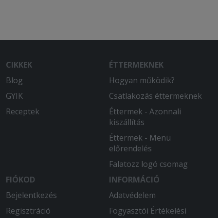
CIKKEK
ÉTTERMEKNEK
Blog
Hogyan működik?
GYIK
Csatlakozás éttermeknek
Receptek
Éttermek - Azonnali
kiszállítás
Éttermek - Menü
előrendelés
Falatozz logó csomag
FIÓKOD
INFORMÁCIÓ
Bejelentkezés
Adatvédelem
Regisztráció
Fogyasztói Értékelési