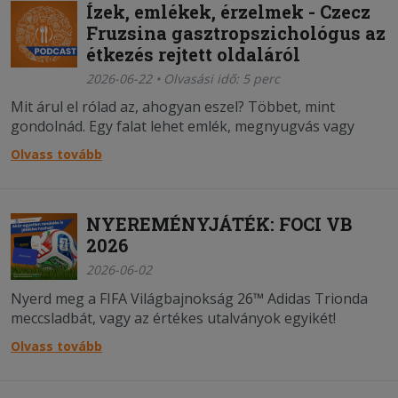
Ízek, emlékek, érzelmek - Czecz
Fruzsina gasztropszichológus az
étkezés rejtett oldaláról
2026-06-22 • Olvasási idő: 5 perc
Mit árul el rólad az, ahogyan eszel? Többet, mint
gondolnád. Egy falat lehet emlék, megnyugvás vagy
akár egy kimondatlan történet lenyomata – és sokszor
Olvass tovább
észre sem vesszük, mennyi minden tükröződik vissza a
tányérunkról.
NYEREMÉNYJÁTÉK: FOCI VB
2026
2026-06-02
Nyerd meg a FIFA Világbajnokság 26™ Adidas Trionda
meccsladbát, vagy az értékes utalványok egyikét!
Olvass tovább