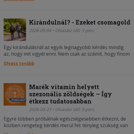
tartalomgyártó, hanem az is, miért működik ennyire jól
az, amit csinál.
Kirándulnál? - Ezeket csomagold
2026-05-04 • Olvasási idő: 5 perc
Egy kirándulásnál az egyik legnagyobb kérdés mindig
az, hogy mit vigyél enni. Nem csak az számít, hogy finom
legyen, hanem az is, hogy bírja az utat, ne romoljon meg
Olvass tovább
a táskában, és ne kelljen hűtőtáskát cipelned magaddal.
Marék vitamin helyett
szezonális zöldségek – Így
étkezz tudatosabban
2026-03-27 • Olvasási idő: 5 perc
Egyre többen próbálnak egészségesebben étkezni, de
közben rengeteg kérdés merül fel: tényleg szükség van
étrend-kiegészítőkre? Mennyire “jobb” a vegán