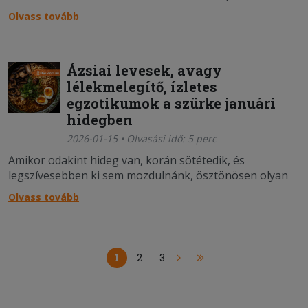
finoman száll, a tészta még langyos, a töltelék pedig ott
Olvass tovább
rejtőzik belül – lekvár, krém, csokoládé vagy éppen
valami egészen különleges.
Ázsiai levesek, avagy
lélekmelegítő, ízletes
egzotikumok a szürke januári
hidegben
2026-01-15 • Olvasási idő: 5 perc
Amikor odakint hideg van, korán sötétedik, és
legszívesebben ki sem mozdulnánk, ösztönösen olyan
ételekhez nyúlunk, amelyek felmelegítenek és
Olvass tovább
megnyugtatnak. Az ázsiai konyha levesei pontosan ezt
adják: egy tálban hozzák el a komfortérzést.
1
2
3