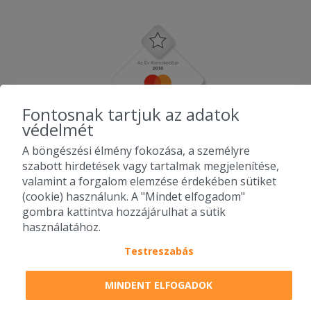
Fontosnak tartjuk az adatok
védelmét
A böngészési élmény fokozása, a személyre
szabott hirdetések vagy tartalmak megjelenítése,
valamint a forgalom elemzése érdekében sütiket
(cookie) használunk. A "Mindet elfogadom"
gombra kattintva hozzájárulhat a sütik
használatához.
Testreszabás
2010-2026 Copyright - Falatozz.hu - Diston-line Kft.
MINDENT ELFOGADOK
Pizza, gyros, hamburger, menük kedvező áron, egy helyen az összes
étterem ajánlata.