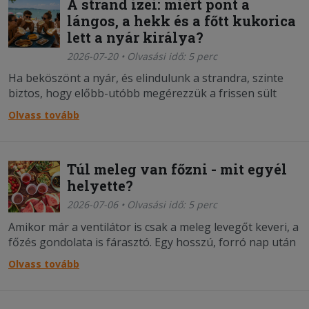
A strand ízei: miért pont a
lángos, a hekk és a főtt kukorica
lett a nyár királya?
2026-07-20 • Olvasási idő: 5 perc
Ha beköszönt a nyár, és elindulunk a strandra, szinte
biztos, hogy előbb-utóbb megérezzük a frissen sült
lángos, a ropogós hekk vagy a főtt kukorica jellegzetes
Olvass tovább
illatát. Vajon miért pont ezek az ételek váltak a magyar
strandok elenegedhetetlen szereplőivé
Túl meleg van főzni - mit egyél
helyette?
2026-07-06 • Olvasási idő: 5 perc
Amikor már a ventilátor is csak a meleg levegőt keveri, a
főzés gondolata is fárasztó. Egy hosszú, forró nap után
senki sem akar a tűzhely mellett állni. A jó hír az, hogy
Olvass tovább
nem is kell. Ilyenkor nem a bonyolult recepteknek van
ideje, hanem azoknak az étele