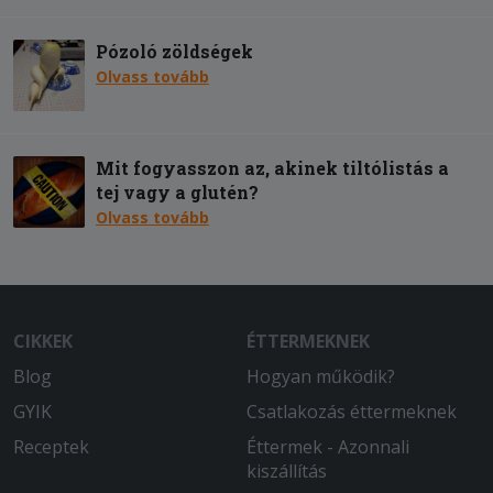
Pózoló zöldségek
Olvass tovább
Mit fogyasszon az, akinek tiltólistás a
tej vagy a glutén?
Olvass tovább
CIKKEK
ÉTTERMEKNEK
Blog
Hogyan működik?
GYIK
Csatlakozás éttermeknek
Receptek
Éttermek - Azonnali
kiszállítás