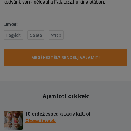
kedvünk van - például a Falatozz.hu kínálatában.
Címkék:
Fagylalt
Saláta
Wrap
MEGÉHEZTÉL? RENDELJ VALAMIT!
Ajánlott cikkek
10 érdekesség a fagylaltról
Olvass tovább