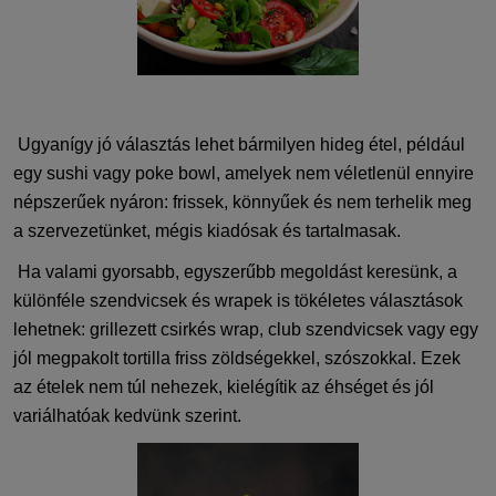
Ugyanígy jó választás lehet bármilyen hideg étel, például
egy
sushi
vagy
p
oke
bowl
, amelyek nem véletlenül ennyire
népszerűek nyáron: frissek, könnyűek és nem terhelik meg
a sz
ervezetünket, mégis kiadós
ak
és
tartalmas
ak
.
Ha valami gyorsabb, egyszerűbb megoldás
t keresünk
, a
különféle szendvicsek
és
wrapek
is tökéletes
választások
lehetnek
: grillezett csirkés
wrap
, club szendvicsek vagy egy
jól megpakolt
tortilla
friss zöldségekkel, szószokkal. Ezek
az ételek
ne
m túl nehezek,
kielégítik az éhséget és jól
variálhatóak kedvünk szerint.