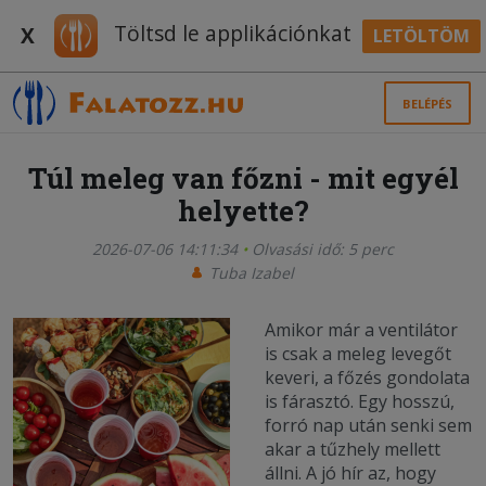
Töltsd le applikációnkat
X
LETÖLTÖM
BELÉPÉS
Túl meleg van főzni - mit egyél
helyette?
2026-07-06 14:11:34
Olvasási idő: 5 perc
Tuba Izabel
Amikor már a ventilátor
is csak a meleg levegőt
keveri, a főzés gondolata
is fárasztó. Egy hosszú,
forró nap után senki sem
akar a tűzhely mellett
állni. A jó hír az, hogy