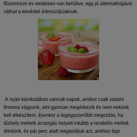
fűszerezve és rendesen van behűtve
,
egy jó alternatívájává
válhat a kevésbé édesszájúaknak.
A nyári kánikulában vannak napok, amikor csak valami
finomra
vágyunk
, ami gyorsan megérkezik és nem nekünk
kell elkészíteni
. Ilyenkor a legegyszerűbb megoldás, ha
tűzhely melletti ács
orgás helyett
inkább a
rendelés mellett
döntünk, és pár perc alatt megtaláljuk azt, amihez épp