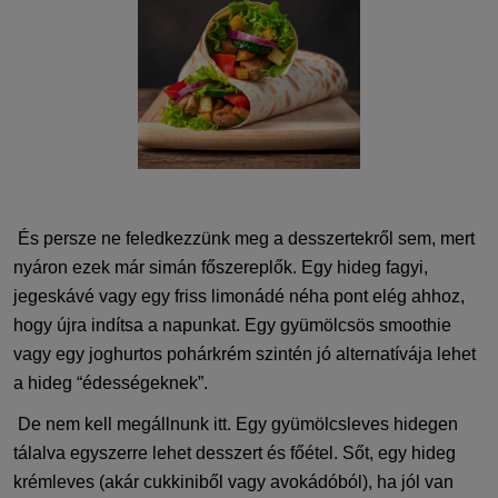
És persze
ne feledkezzünk meg a desszertekről sem,
mert
nyáron ezek már simán főszereplők.
Egy hideg fagyi,
jegeskávé vagy egy friss limonádé
néha pont elég ahhoz,
hogy
újra indítsa a napunkat
.
Egy gyümölcsös
smoothi
e
vagy egy joghurtos pohárkrém szintén jó alternatívája lehet
a hideg “édességeknek”.
De nem kell megállnunk itt.
Egy gyümölcsleves hidegen
tálalva egyszerre lehet desszert és főétel. Sőt, egy hideg
krémleves (akár
cukkiniből
vagy avokádóból)
, ha jól van