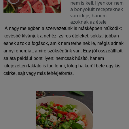
nem is kell. Ilyenkor nem
a bonyolult recepteknek
van ideje, hanem
azoknak az étele
A nagy melegben a szervezetünk is másképpen működik:
kevésbé kívánjuk a nehéz, zsíros ételeket
, sokkal jobban
esnek azok a fogások, amik nem terhelnek le, mégis adnak
annyi energiát, amire szükségünk van.
Egy jól összeállított
saláta például
pont ilyen:
nemcsak
hűsítő, hanem
kifejezetten laktató is tud lenni,
főleg
ha kerül bele egy kis
csirke, sajt
vagy más fehérjeforrás.