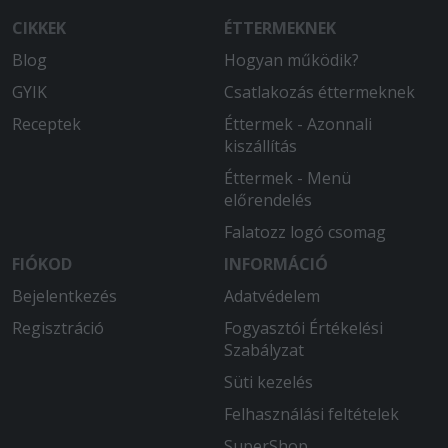
CIKKEK
ÉTTERMEKNEK
Blog
Hogyan működik?
GYIK
Csatlakozás éttermeknek
Receptek
Éttermek - Azonnali
kiszállítás
Éttermek - Menü
előrendelés
Falatozz logó csomag
FIÓKOD
INFORMÁCIÓ
Bejelentkezés
Adatvédelem
Regisztráció
Fogyasztói Értékelési
Szabályzat
Süti kezelés
Felhasználási feltételek
SuperShop