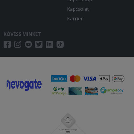
Kapcsolat
Karrier
KÖVESS MINKET