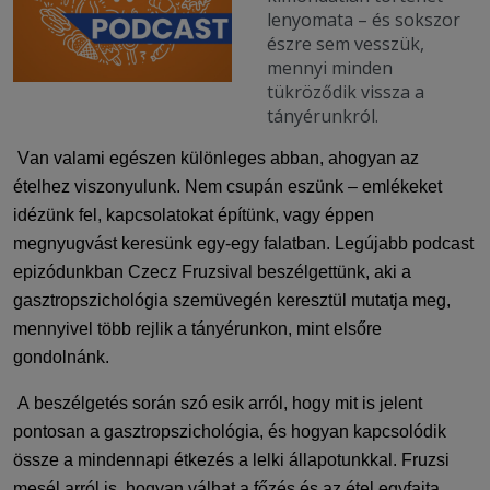
lenyomata – és sokszor
észre sem vesszük,
mennyi minden
tükröződik vissza a
tányérunkról.
Van valami egészen különleges abban, ahogyan az
ételhez viszonyulunk. Nem csupán eszünk – emlékeket
idézünk fel, kapcsolatokat építünk, vagy éppen
megnyugvást keresünk egy-egy falatban. Legújabb podcast
epizódunkban
Czecz
Fruzsival beszélgettünk, aki a
gasztropszichológia
szemüvegén keresztül mutatja meg,
mennyivel több rejlik a tányérunkon, mint elsőre
gondolnánk.
A beszélgetés során szó esik arról, hogy mit is jelent
pontosan a
gasztropszichológia
, és hogyan kapcsolódik
össze a mindennapi étkezés a lelki állapotunkkal. Fruzsi
mesél arról is, hogyan válhat a főzés és az étel egyfajta