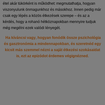
étel akár tükörként is működhet: megmutathatja, hogyan
viszonyulunk önmagunkhoz és másokhoz. Innen pedig már
csak egy lépés a közös étkezések szerepe – és az a
kérdés, hogy a rohanó hétköznapokban mennyire tudjuk
még megélni ezek valódi lényegét.
Ha kíváncsi vagy, hogyan fonódik össze pszichológia
és gasztronómia a mindennapokban, és szeretnéd egy
kicsit más szemmel nézni a saját étkezési szokásaidat
is, ezt az epizódot érdemes
végignézned
.