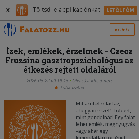
Töltsd le applikációnkat
X
LETÖLTÖM
BELÉPÉS
Ízek, emlékek, érzelmek - Czecz
Fruzsina gasztropszichológus az
étkezés rejtett oldaláról
2026-06-22 09:19:16
Olvasási idő: 5 perc
Tuba Izabel
Mit árul el rólad az,
ahogyan eszel? Többet,
mint gondolnád. Egy falat
lehet emlék, megnyugvás
vagy akár egy
kimondatlan történet