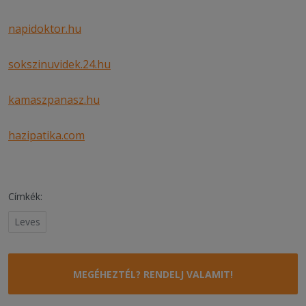
napidoktor.hu
sokszinuvidek.24.hu
kamaszpanasz.hu
hazipatika.com
Címkék:
Leves
MEGÉHEZTÉL? RENDELJ VALAMIT!