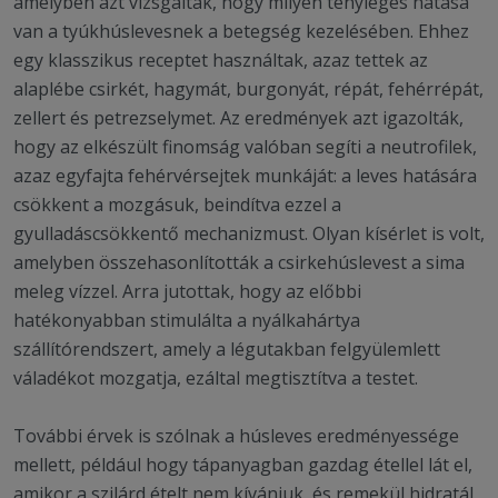
amelyben azt vizsgálták, hogy milyen tényleges hatása
van a tyúkhúslevesnek a betegség kezelésében. Ehhez
egy klasszikus receptet használtak, azaz tettek az
alaplébe csirkét, hagymát, burgonyát, répát, fehérrépát,
zellert és petrezselymet. Az eredmények azt igazolták,
hogy az elkészült finomság valóban segíti a neutrofilek,
azaz egyfajta fehérvérsejtek munkáját: a leves hatására
csökkent a mozgásuk, beindítva ezzel a
gyulladáscsökkentő mechanizmust. Olyan kísérlet is volt,
amelyben összehasonlították a csirkehúslevest a sima
meleg vízzel. Arra jutottak, hogy az előbbi
hatékonyabban stimulálta a nyálkahártya
szállítórendszert, amely a légutakban felgyülemlett
váladékot mozgatja, ezáltal megtisztítva a testet.
További érvek is szólnak a húsleves eredményessége
mellett, például hogy tápanyagban gazdag étellel lát el,
amikor a szilárd ételt nem kívánjuk, és remekül hidratál,