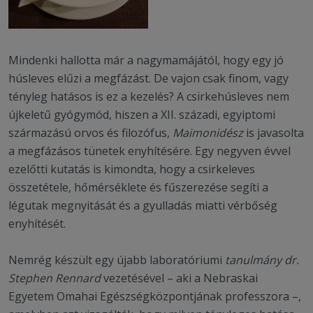
Mindenki hallotta már a nagymamájától, hogy egy jó
húsleves elűzi a megfázást. De vajon csak finom, vagy
tényleg hatásos is ez a kezelés? A csirkehúsleves nem
újkeletű gyógymód, hiszen a XII. századi, egyiptomi
származású orvos és filozófus,
Maimonidész
is javasolta
a megfázásos tünetek enyhítésére. Egy negyven évvel
ezelőtti kutatás is kimondta, hogy a csirkeleves
összetétele, hőmérséklete és fűszerezése segíti a
légutak megnyitását és a gyulladás miatti vérbőség
enyhítését.
Nemrég készült egy újabb laboratóriumi
tanulmány dr.
Stephen Rennard
vezetésével – aki a Nebraskai
Egyetem Omahai Egészségközpontjának professzora –,