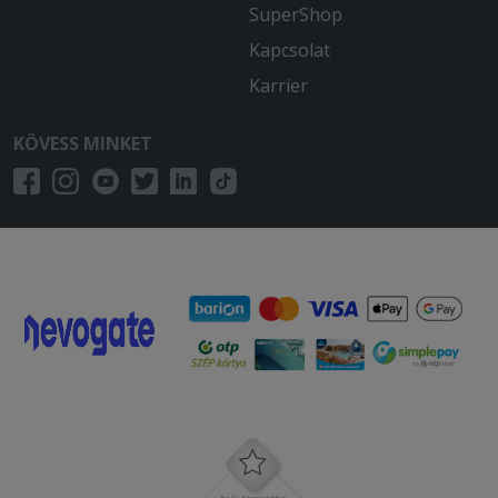
SuperShop
Kapcsolat
Karrier
KÖVESS MINKET