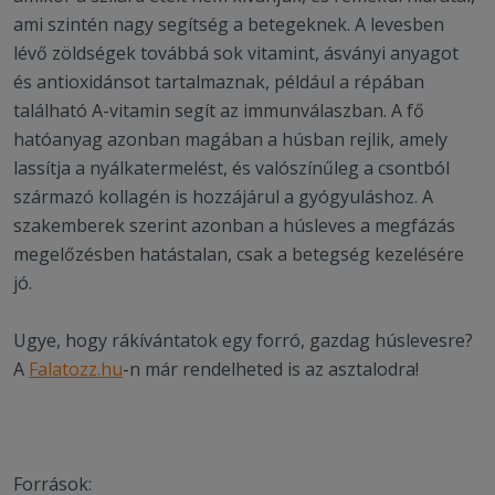
ami szintén nagy segítség a betegeknek. A levesben
lévő zöldségek továbbá sok vitamint, ásványi anyagot
és antioxidánsot tartalmaznak, például a répában
található A-vitamin segít az immunválaszban. A fő
hatóanyag azonban magában a húsban rejlik, amely
lassítja a nyálkatermelést, és valószínűleg a csontból
származó kollagén is hozzájárul a gyógyuláshoz. A
szakemberek szerint azonban a húsleves a megfázás
megelőzésben hatástalan, csak a betegség kezelésére
jó.
Ugye, hogy rákívántatok egy forró, gazdag húslevesre?
A
Falatozz.hu
-n már rendelheted is az asztalodra!
Források: