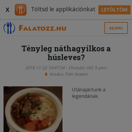
Töltsd le applikációnkat
X
LETÖLTÖM
BELÉPÉS
Tényleg náthagyilkos a
húsleves?
2018-11-22 10:47:54
Olvasási idő: 5 perc
Kovács-Tóth Noémi
Utánajártunk a
legendának.