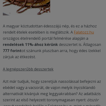
A magyar köztudottan édesszájú nép, és ez a házhoz
rendelt ételek esetében is meglátszik. A
Falatozz.hu
országos ételrendelő portál felmérése alapján a
rendelések 11%-ához kérünk
desszertet is. Átlagosan
777 forint
ot szánunk pluszban arra, hogy édes ízekkel
zárjuk az étkezést.
A legnépszerűbb desszertek
Azt már tudjuk, hogy szeretjük nassolással befejezni az
ebédet vagy a vacsorát, de vajon melyik ínycsiklandó
alternatívát kívánjuk meg leggyakrabban? Az adatbázis
szerint az első helyezett toronymagasan nyert:
ötször
annyi
t rendeltek belőle a Falatozz.hu-n, mint a második