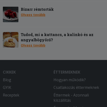
Bizarr rémtorták
Olvass tovább
Tudod, mi a kattancs, a kalinkó és az
angyalbögyörő?
Olvass tovább
CIKKEK
ÉTTERMEKNEK
Blog
Hogyan működik?
GYIK
Csatlakozás éttermeknek
Receptek
Éttermek - Azonnali
kiszállítás