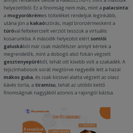
helyezettből. Ez a finomság nem más, mint a
palacsinta
:
a
mogyorókrém
es tölteléket rendeljük leginkább,
utána jön a
kakaó
szórás, majd bronzérmesként a
túró
val feltekercselt verziót tesszük a virtuális
kosarunkba. A második helyezést elért
somlói
galuská
ból már csak másfélszer annyit kértek a
megrendelők, mint a dobogó alsó fokán végzett
gesztenyepüré
ből, tehát ott kisebb volt a szakadék. A
tejszínhabosok sorát megtörve negyedik lett a hazai
mákos guba
, és csak kicsivel alatta végzett az olasz
kávés torta, a
tiramisu
, tehát az utóbbi kettő
finomságnak nagyjából azonos a rajongói bázisa.