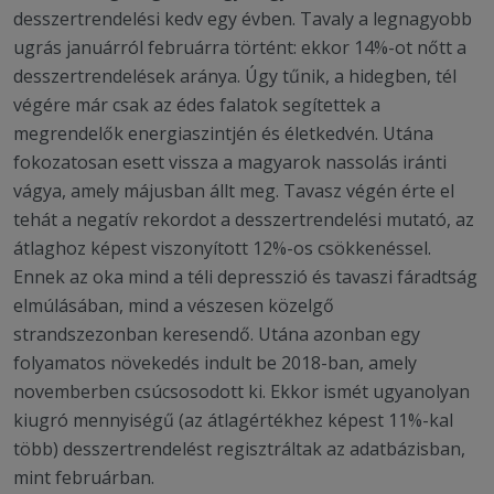
desszertrendelési kedv egy évben. Tavaly a legnagyobb
ugrás januárról februárra történt: ekkor 14%-ot nőtt a
desszertrendelések aránya. Úgy tűnik, a hidegben, tél
végére már csak az édes falatok segítettek a
megrendelők energiaszintjén és életkedvén. Utána
fokozatosan esett vissza a magyarok nassolás iránti
vágya, amely májusban állt meg. Tavasz végén érte el
tehát a negatív rekordot a desszertrendelési mutató, az
átlaghoz képest viszonyított 12%-os csökkenéssel.
Ennek az oka mind a téli depresszió és tavaszi fáradtság
elmúlásában, mind a vészesen közelgő
strandszezonban keresendő. Utána azonban egy
folyamatos növekedés indult be 2018-ban, amely
novemberben csúcsosodott ki. Ekkor ismét ugyanolyan
kiugró mennyiségű (az átlagértékhez képest 11%-kal
több) desszertrendelést regisztráltak az adatbázisban,
mint februárban.