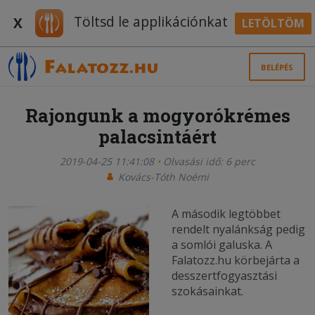
Töltsd le applikációnkat
X
LETÖLTÖM
BELÉPÉS
Rajongunk a mogyorókrémes
palacsintáért
2019-04-25 11:41:08
Olvasási idő: 6 perc
Kovács-Tóth Noémi
A második legtöbbet
rendelt nyalánkság pedig
a somlói galuska. A
Falatozz.hu körbejárta a
desszertfogyasztási
szokásainkat.