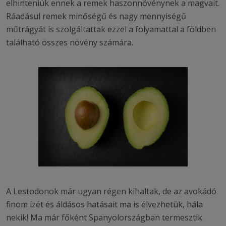
elhinteniük ennek a remek haszonnövénynek a magvait.
Ráadásul remek minőségű és nagy mennyiségű
műtrágyát is szolgáltattak ezzel a folyamattal a földben
található összes növény számára.
A Lestodonok már ugyan régen kihaltak, de az avokádó
finom ízét és áldásos hatásait ma is élvezhetük, hála
nekik! Ma már főként Spanyolországban termesztik