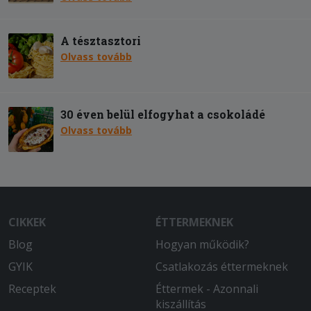
A tésztasztori
Olvass tovább
30 éven belül elfogyhat a csokoládé
Olvass tovább
CIKKEK
ÉTTERMEKNEK
Blog
Hogyan működik?
GYIK
Csatlakozás éttermeknek
Receptek
Éttermek - Azonnali
kiszállítás