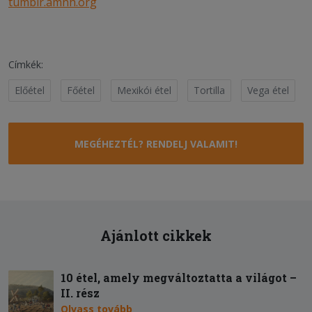
tumblr.amnh.org
Címkék:
Előétel
Főétel
Mexikói étel
Tortilla
Vega étel
MEGÉHEZTÉL? RENDELJ VALAMIT!
Ajánlott cikkek
10 étel, amely megváltoztatta a világot –
II. rész
Olvass tovább