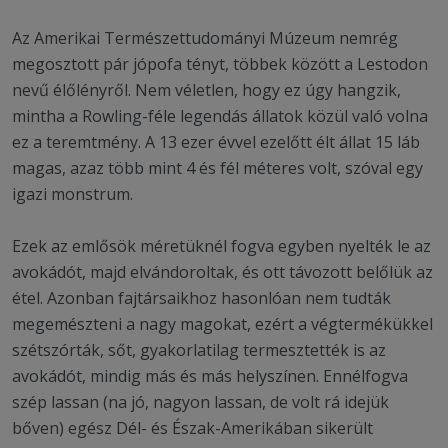
Az Amerikai Természettudományi Múzeum nemrég
megosztott pár jópofa tényt, többek között a Lestodon
nevű élőlényről. Nem véletlen, hogy ez úgy hangzik,
mintha a Rowling-féle legendás állatok közül való volna
ez a teremtmény. A 13 ezer évvel ezelőtt élt állat 15 láb
magas, azaz több mint 4 és fél méteres volt, szóval egy
igazi monstrum.
Ezek az emlősök méretüknél fogva egyben nyelték le az
avokádót, majd elvándoroltak, és ott távozott belőlük az
étel. Azonban fajtársaikhoz hasonlóan nem tudták
megemészteni a nagy magokat, ezért a végtermékükkel
szétszórták, sőt, gyakorlatilag termesztették is az
avokádót, mindig más és más helyszínen. Ennélfogva
szép lassan (na jó, nagyon lassan, de volt rá idejük
bőven) egész Dél- és Észak-Amerikában sikerült