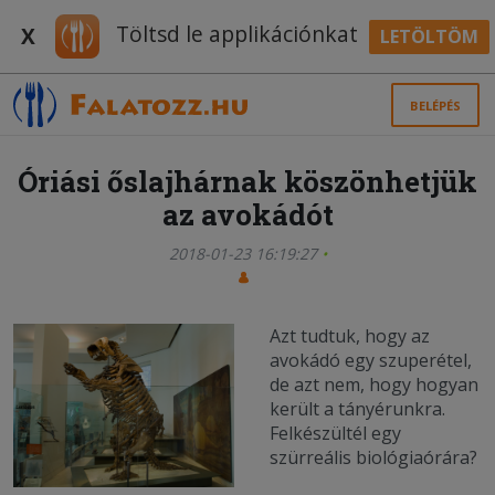
Töltsd le applikációnkat
X
LETÖLTÖM
BELÉPÉS
Óriási őslajhárnak köszönhetjük
az avokádót
2018-01-23 16:19:27
Azt tudtuk, hogy az
avokádó egy szuperétel,
de azt nem, hogy hogyan
került a tányérunkra.
Felkészültél egy
szürreális biológiaórára?