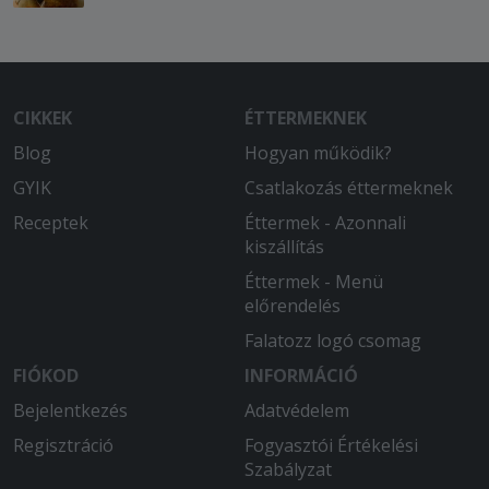
CIKKEK
ÉTTERMEKNEK
Blog
Hogyan működik?
GYIK
Csatlakozás éttermeknek
Receptek
Éttermek - Azonnali
kiszállítás
Éttermek - Menü
előrendelés
Falatozz logó csomag
FIÓKOD
INFORMÁCIÓ
Bejelentkezés
Adatvédelem
Regisztráció
Fogyasztói Értékelési
Szabályzat