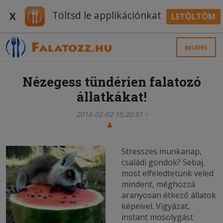
Töltsd le applikációnkat
X
LETÖLTÖM
BELÉPÉS
Nézegess tündérien falatozó
állatkákat!
2016-02-02 15:20:51
Stresszes munkanap,
családi gondok? Sebaj,
most elfeledtetünk veled
mindent, méghozzá
aranyosan étkező állatok
képeivel. Vigyázat,
instant mosolygást