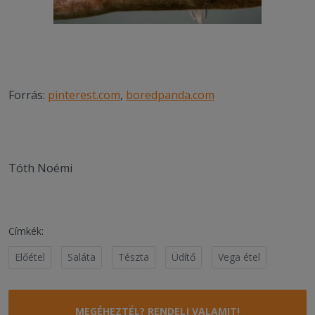
Forrás:
pinterest.com
,
boredpanda.com
Tóth Noémi
Címkék:
Előétel
Saláta
Tészta
Üdítő
Vega étel
MEGÉHEZTÉL? RENDELJ VALAMIT!