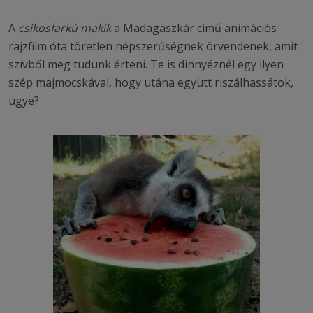
A
csíkosfarkú makik
a Madagaszkár című animációs
rajzfilm óta töretlen népszerűségnek örvendenek, amit
szívből meg tudunk érteni. Te is dinnyéznél egy ilyen
szép majmocskával, hogy utána együtt riszálhassátok,
ugye?