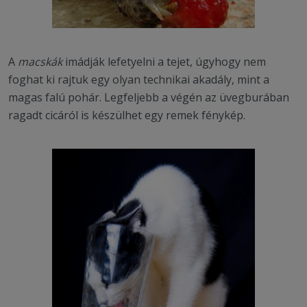
A
macskák
imádják lefetyelni a tejet, úgyhogy nem
foghat ki rajtuk egy olyan technikai akadály, mint a
magas falú pohár. Legfeljebb a végén az üvegburában
ragadt cicáról is készülhet egy remek fénykép.