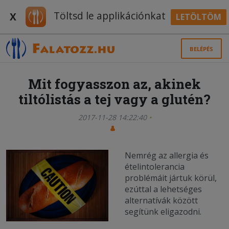
Töltsd le applikációnkat
X
LETÖLTÖM
BELÉPÉS
Mit fogyasszon az, akinek
tiltólistás a tej vagy a glutén?
2017-11-28 14:22:40
Nemrég az allergia és
ételintolerancia
problémáit jártuk körül,
ezúttal a lehetséges
alternatívák között
segítünk eligazodni.