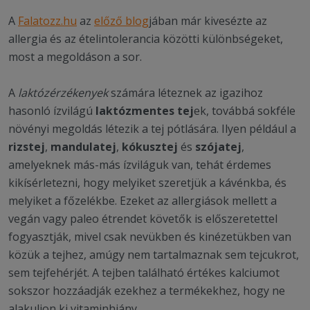
A
Falatozz.hu
az
előző blog
jában már kivesézte az
allergia és az ételintolerancia közötti különbségeket,
most a megoldáson a sor.
A
laktózérzékenyek
számára léteznek az igazihoz
hasonló ízvilágú
laktózmentes tej
ek, továbbá sokféle
növényi megoldás létezik a tej pótlására. Ilyen például a
rizstej
,
mandulatej
,
kókusztej
és
szójatej
,
amelyeknek más-más ízviláguk van, tehát érdemes
kikísérletezni, hogy melyiket szeretjük a kávénkba, és
melyiket a főzelékbe. Ezeket az allergiások mellett a
vegán vagy paleo étrendet követők is előszeretettel
fogyasztják, mivel csak nevükben és kinézetükben van
közük a tejhez, amúgy nem tartalmaznak sem tejcukrot,
sem tejfehérjét. A tejben található értékes kalciumot
sokszor hozzáadják ezekhez a termékekhez, hogy ne
alakuljon ki vitaminhiány.