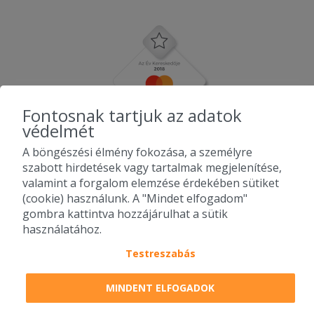
Fontosnak tartjuk az adatok
védelmét
A böngészési élmény fokozása, a személyre
szabott hirdetések vagy tartalmak megjelenítése,
valamint a forgalom elemzése érdekében sütiket
(cookie) használunk. A "Mindet elfogadom"
gombra kattintva hozzájárulhat a sütik
használatához.
Testreszabás
2010-2026 Copyright - Falatozz.hu - Diston-line Kft.
MINDENT ELFOGADOK
Pizza, gyros, hamburger, menük kedvező áron, egy helyen az összes
étterem ajánlata.