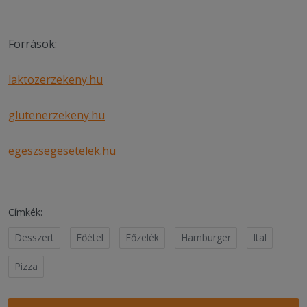
Források:
laktozerzekeny.hu
glutenerzekeny.hu
egeszsegesetelek.hu
Címkék:
Desszert
Főétel
Főzelék
Hamburger
Ital
Pizza