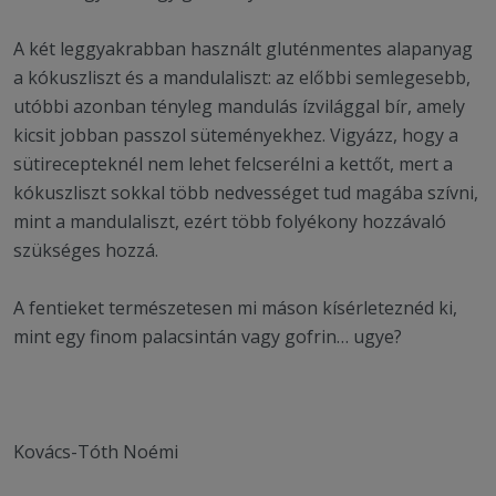
A két leggyakrabban használt gluténmentes alapanyag
a kókuszliszt és a mandulaliszt: az előbbi semlegesebb,
utóbbi azonban tényleg mandulás ízvilággal bír, amely
kicsit jobban passzol süteményekhez. Vigyázz, hogy a
sütirecepteknél nem lehet felcserélni a kettőt, mert a
kókuszliszt sokkal több nedvességet tud magába szívni,
mint a mandulaliszt, ezért több folyékony hozzávaló
szükséges hozzá.
A fentieket természetesen mi máson kísérleteznéd ki,
mint egy finom palacsintán vagy gofrin… ugye?
Kovács-Tóth Noémi