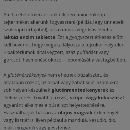
Ám ha ételintoleranciánk ellenére mindenképp
tejterméket akarunk fogyasztani (például egy ünnepelt
szülinapi tortájából), arra remek megoldás lehet a
laktáz enzim tabletta
. Ezt a gyógyszert étkezés előtt
kell bevenni, hogy megakadályozza a tejcukor helytelen
– baktériumok által végzett, azaz puffadást vagy
görcsöt, hasmenést okozó – lebomlását a vastagbélben.
A
gluténérzékenyek
nem ehetnek búzalisztet, és
általában rozsot, az árpát vagy zabot sem. Számukra
sok helyen készülnek
gluténmentes
kenyerek
és
élelmiszerek. Továbbá a
rizs-, szója- vagy kókuszliszt
egyaránt alkalmas a búzaliszt helyettesítésére.
Használhatjuk bátran az
olajos magvak
őrleményét
vagy lisztjét is: ilyen például a mandula, kesudió, dió,
mák, mogyoró vagy gesztenye.