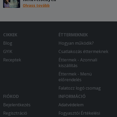
Olvass tovább
CIKKEK
ÉTTERMEKNEK
Blog
Hogyan működik?
GYIK
Csatlakozás éttermeknek
Receptek
Éttermek - Azonnali
kiszállítás
Éttermek - Menü
előrendelés
Falatozz logó csomag
FIÓKOD
INFORMÁCIÓ
Bejelentkezés
Adatvédelem
Regisztráció
Fogyasztói Értékelési