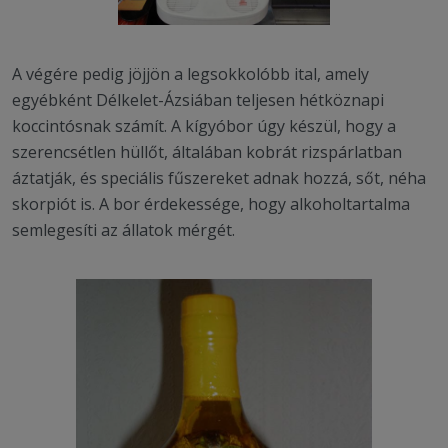
A végére pedig jöjjön a legsokkolóbb ital, amely
egyébként Délkelet-Ázsiában teljesen hétköznapi
koccintósnak számít. A kígyóbor úgy készül, hogy a
szerencsétlen hüllőt, általában kobrát rizspárlatban
áztatják, és speciális fűszereket adnak hozzá, sőt, néha
skorpiót is. A bor érdekessége, hogy alkoholtartalma
semlegesíti az állatok mérgét.