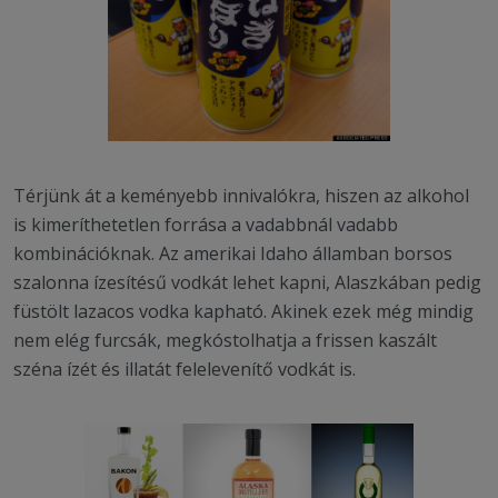
Térjünk át a keményebb innivalókra, hiszen az alkohol
is kimeríthetetlen forrása a vadabbnál vadabb
kombinációknak. Az amerikai Idaho államban borsos
szalonna ízesítésű vodkát lehet kapni, Alaszkában pedig
füstölt lazacos vodka kapható. Akinek ezek még mindig
nem elég furcsák, megkóstolhatja a frissen kaszált
széna ízét és illatát felelevenítő vodkát is.