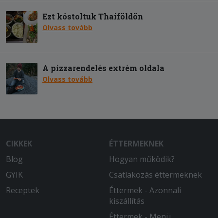
Ezt kóstoltuk Thaiföldön
Olvass tovább
A pizzarendelés extrém oldala
Olvass tovább
CIKKEK
ÉTTERMEKNEK
Blog
Hogyan működik?
GYIK
Csatlakozás éttermeknek
Receptek
Éttermek - Azonnali
kiszállítás
Éttermek - Menü