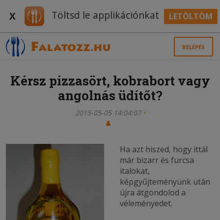
Töltsd le applikációnkat
X
LETÖLTÖM
BELÉPÉS
Kérsz pizzasört, kobrabort vagy
angolnás üdítőt?
2015-05-05 14:04:07
Ha azt hiszed, hogy ittál
már bizarr és furcsa
italokat,
képgyűjteményünk után
újra átgondolod a
véleményedet.