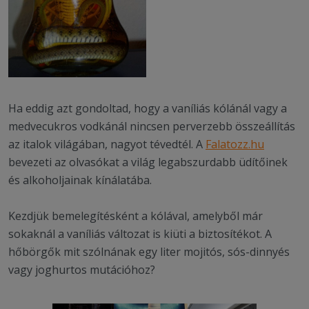
Ha eddig azt gondoltad, hogy a vaníliás kólánál vagy a
medvecukros vodkánál nincsen perverzebb összeállítás
az italok világában, nagyot tévedtél. A
Falatozz.hu
bevezeti az olvasókat a világ legabszurdabb üdítőinek
és alkoholjainak kínálatába.
Kezdjük bemelegítésként a kólával, amelyből már
sokaknál a vaníliás változat is kiüti a biztosítékot. A
hőbörgők mit szólnának egy liter mojitós, sós-dinnyés
vagy joghurtos mutációhoz?