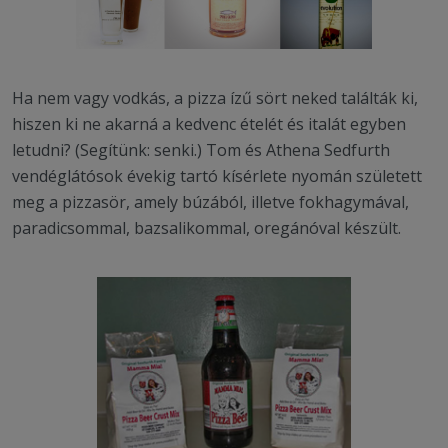
Ha nem vagy vodkás, a pizza ízű sört neked találták ki,
hiszen ki ne akarná a kedvenc ételét és italát egyben
letudni? (Segítünk: senki.) Tom és Athena Sedfurth
vendéglátósok évekig tartó kísérlete nyomán született
meg a pizzasör, amely búzából, illetve fokhagymával,
paradicsommal, bazsalikommal, oregánóval készült.