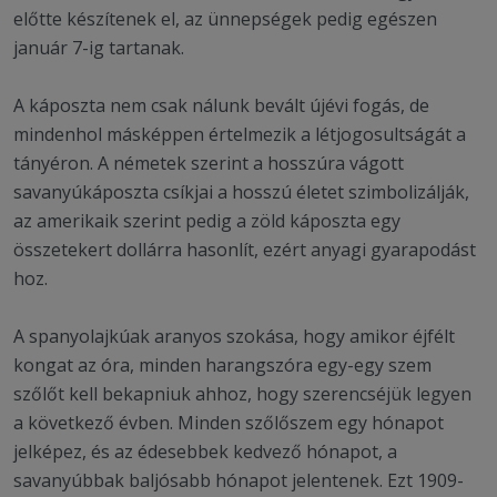
előtte készítenek el, az ünnepségek pedig egészen
január 7-ig tartanak.
A káposzta nem csak nálunk bevált újévi fogás, de
mindenhol másképpen értelmezik a létjogosultságát a
tányéron. A németek szerint a hosszúra vágott
savanyúkáposzta csíkjai a hosszú életet szimbolizálják,
az amerikaik szerint pedig a zöld káposzta egy
összetekert dollárra hasonlít, ezért anyagi gyarapodást
hoz.
A spanyolajkúak aranyos szokása, hogy amikor éjfélt
kongat az óra, minden harangszóra egy-egy szem
szőlőt kell bekapniuk ahhoz, hogy szerencséjük legyen
a következő évben. Minden szőlőszem egy hónapot
jelképez, és az édesebbek kedvező hónapot, a
savanyúbbak baljósabb hónapot jelentenek. Ezt 1909-