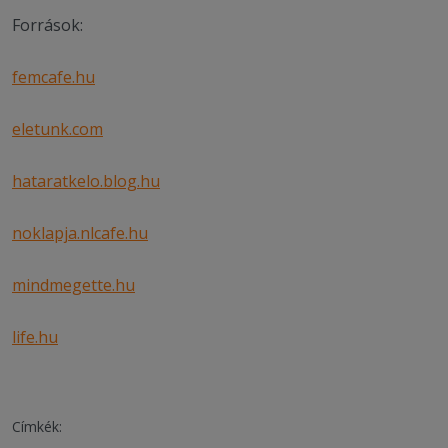
Források:
femcafe.hu
eletunk.com
hataratkelo.blog.hu
noklapja.nlcafe.hu
mindmegette.hu
life.hu
Címkék: