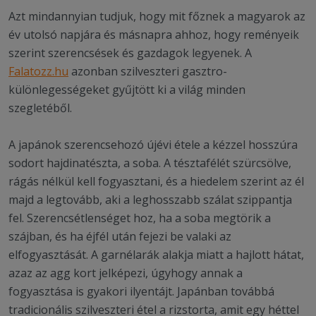
Azt mindannyian tudjuk, hogy mit főznek a magyarok az
év utolsó napjára és másnapra ahhoz, hogy reményeik
szerint szerencsések és gazdagok legyenek. A
Falatozz.hu
azonban szilveszteri gasztro-
különlegességeket gyűjtött ki a világ minden
szegletéből.
A japánok szerencsehozó újévi étele a kézzel hosszúra
sodort hajdinatészta, a soba. A tésztafélét szürcsölve,
rágás nélkül kell fogyasztani, és a hiedelem szerint az él
majd a legtovább, aki a leghosszabb szálat szippantja
fel. Szerencsétlenséget hoz, ha a soba megtörik a
szájban, és ha éjfél után fejezi be valaki az
elfogyasztását. A garnélarák alakja miatt a hajlott hátat,
azaz az agg kort jelképezi, úgyhogy annak a
fogyasztása is gyakori ilyentájt. Japánban továbbá
tradicionális szilveszteri étel a rizstorta, amit egy héttel