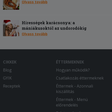
Olvass tovább
Hírességek karácsonya: a
mániákusoktól az undorodókig
Olvass tovább
CIKKEK
ÉTTERMEKNEK
Blog
Hogyan működik?
GYIK
Csatlakozás éttermeknek
Receptek
Éttermek - Azonnali
kiszállítás
Éttermek - Menü
előrendelés