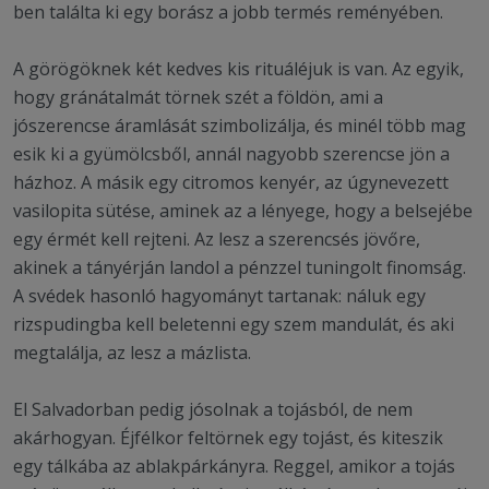
ben találta ki egy borász a jobb termés reményében.
A görögöknek két kedves kis rituáléjuk is van. Az egyik,
hogy gránátalmát törnek szét a földön, ami a
jószerencse áramlását szimbolizálja, és minél több mag
esik ki a gyümölcsből, annál nagyobb szerencse jön a
házhoz. A másik egy citromos kenyér, az úgynevezett
vasilopita sütése, aminek az a lényege, hogy a belsejébe
egy érmét kell rejteni. Az lesz a szerencsés jövőre,
akinek a tányérján landol a pénzzel tuningolt finomság.
A svédek hasonló hagyományt tartanak: náluk egy
rizspudingba kell beletenni egy szem mandulát, és aki
megtalálja, az lesz a mázlista.
El Salvadorban pedig jósolnak a tojásból, de nem
akárhogyan. Éjfélkor feltörnek egy tojást, és kiteszik
egy tálkába az ablakpárkányra. Reggel, amikor a tojás