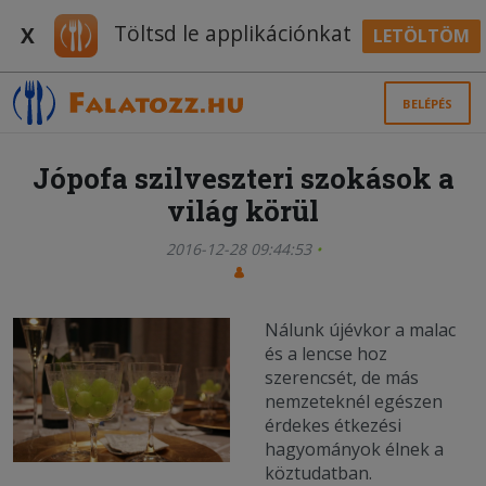
Töltsd le applikációnkat
X
LETÖLTÖM
BELÉPÉS
Jópofa szilveszteri szokások a
világ körül
2016-12-28 09:44:53
Nálunk újévkor a malac
és a lencse hoz
szerencsét, de más
nemzeteknél egészen
érdekes étkezési
hagyományok élnek a
köztudatban.