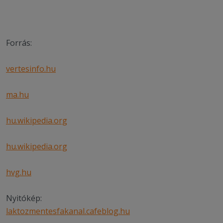
Forrás:
vertesinfo.hu
ma.hu
hu.wikipedia.org
hu.wikipedia.org
hvg.hu
Nyitókép:
laktozmentesfakanal.cafeblog.hu