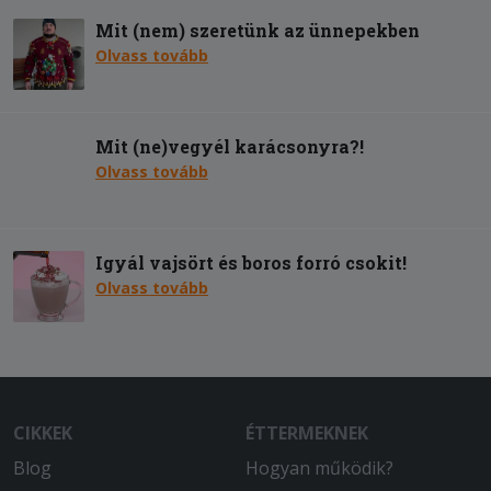
Mit (nem) szeretünk az ünnepekben
Olvass tovább
Mit (ne)vegyél karácsonyra?!
Olvass tovább
Igyál vajsört és boros forró csokit!
Olvass tovább
CIKKEK
ÉTTERMEKNEK
Blog
Hogyan működik?