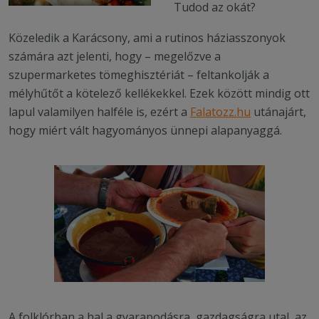
Tudod az okát?
Közeledik a Karácsony, ami a rutinos háziasszonyok
számára azt jelenti, hogy – megelőzve a
szupermarketes tömeghisztériát – feltankolják a
mélyhűtőt a kötelező kellékekkel. Ezek között mindig ott
lapul valamilyen halféle is, ezért a
Falatozz.hu
utánajárt,
hogy miért vált hagyományos ünnepi alapanyaggá.
A folklórban a hal a gyarapodásra, gazdagságra utal, az