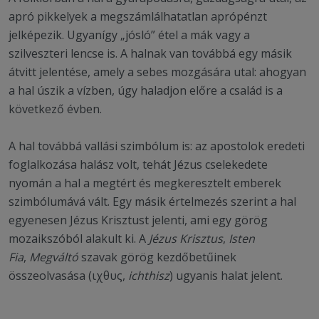
apró pikkelyek a megszámlálhatatlan aprópénzt
jelképezik. Ugyanígy „jósló” étel a mák vagy a
szilveszteri lencse is. A halnak van továbbá egy másik
átvitt jelentése, amely a sebes mozgására utal: ahogyan
a hal úszik a vízben, úgy haladjon előre a család is a
következő évben.
A hal továbbá vallási szimbólum is: az apostolok eredeti
foglalkozása halász volt, tehát Jézus cselekedete
nyomán a hal a megtért és megkeresztelt emberek
szimbólumává vált. Egy másik értelmezés szerint a hal
egyenesen Jézus Krisztust jelenti, ami egy görög
mozaikszóból alakult ki. A
Jézus Krisztus
,
Isten
Fia
,
Megváltó
szavak görög kezdőbetűinek
összeolvasása (ιχθυς,
ichthisz
) ugyanis halat jelent.