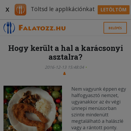
Töltsd le applikációnkat
X
LETÖLTÖM
BELÉPÉS
Hogy került a hal a karácsonyi
asztalra?
2016-12-13 15:48:04
Nem vagyunk éppen egy
halfogyasztó nemzet,
ugyanakkor az év végi
ünnepi menüsorban
szinte mindenütt
megtalálható a halászlé
vagy a rántott ponty.