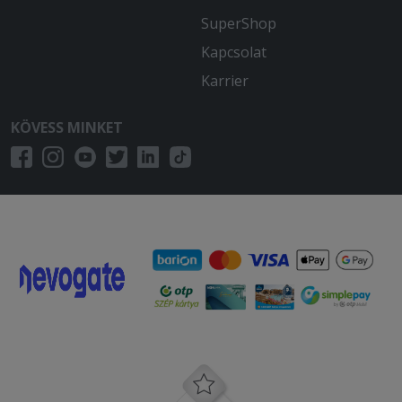
SuperShop
Kapcsolat
Karrier
KÖVESS MINKET