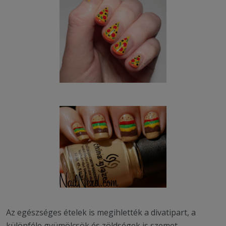
Az egészséges ételek is megihlették a divatipart, a
különféle gyümölcsök és zöldségek is szemet