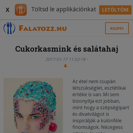
Töltsd le applikációnkat
X
LETÖLTÖM
BELÉPÉS
Cukorkasmink és salátahaj
2017-01-17 11:53:18
Az étel nem csupán
létszükséglet, esztétikai
értéke is van. Mi sem
bizonyítja ezt jobban,
mint hogy a szépségipart
és divatvilágot is
inspirálják a különféle
finomságok. Nézegess