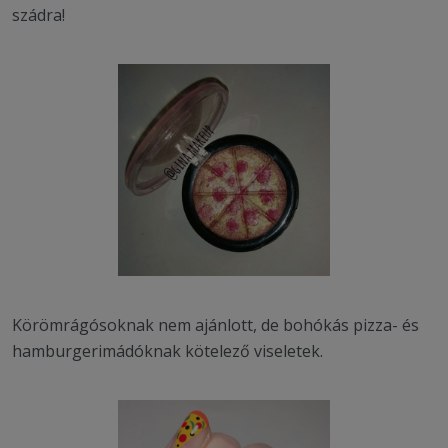
szádra!
Körömrágósoknak nem ajánlott, de bohókás pizza- és
hamburgerimádóknak kötelező viseletek.