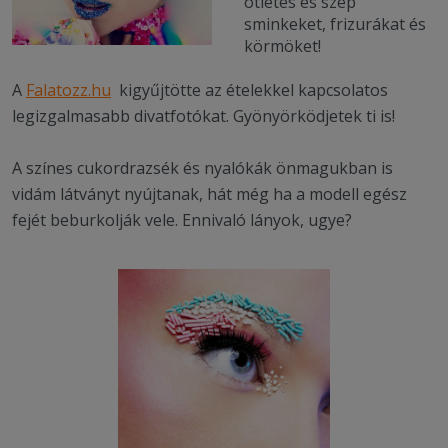
ötletes és szép
sminkeket, frizurákat és
körmöket!
A
Falatozz.hu
kigyűjtötte az ételekkel kapcsolatos
legizgalmasabb divatfotókat. Gyönyörködjetek ti is!
A színes cukordrazsék és nyalókák önmagukban is
vidám látványt nyújtanak, hát még ha a modell egész
fejét beburkolják vele. Ennivaló lányok, ugye?