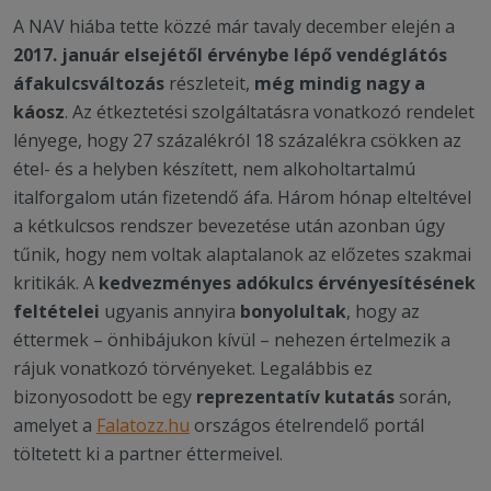
A NAV hiába tette közzé már tavaly december elején a
2017. január elsejétől érvénybe lépő vendéglátós
áfakulcsváltozás
részleteit,
még mindig nagy a
káosz
. Az étkeztetési szolgáltatásra vonatkozó rendelet
lényege, hogy 27 százalékról 18 százalékra csökken az
étel- és a helyben készített, nem alkoholtartalmú
italforgalom után fizetendő áfa. Három hónap elteltével
a kétkulcsos rendszer bevezetése után azonban úgy
tűnik, hogy nem voltak alaptalanok az előzetes szakmai
kritikák. A
kedvezményes adókulcs érvényesítésének
feltételei
ugyanis annyira
bonyolultak
, hogy az
éttermek – önhibájukon kívül – nehezen értelmezik a
rájuk vonatkozó törvényeket. Legalábbis ez
bizonyosodott be egy
reprezentatív kutatás
során,
amelyet a
Falatozz.hu
országos ételrendelő portál
töltetett ki a partner éttermeivel.