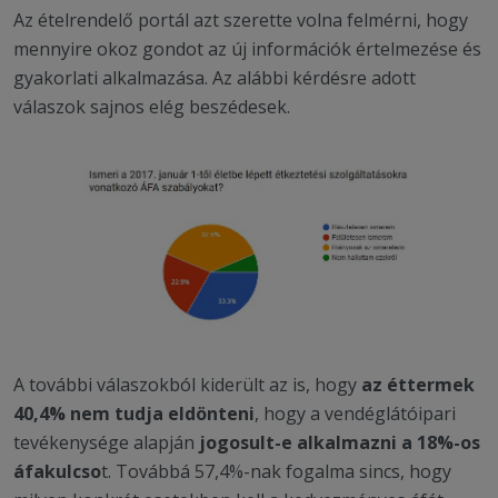
Az ételrendelő portál azt szerette volna felmérni, hogy
mennyire okoz gondot az új információk értelmezése és
gyakorlati alkalmazása. Az alábbi kérdésre adott
válaszok sajnos elég beszédesek.
A további válaszokból kiderült az is, hogy
az éttermek
40,4% nem tudja eldönteni
, hogy a vendéglátóipari
tevékenysége alapján
jogosult-e alkalmazni a 18%-os
áfakulcso
t. Továbbá 57,4%-nak fogalma sincs, hogy