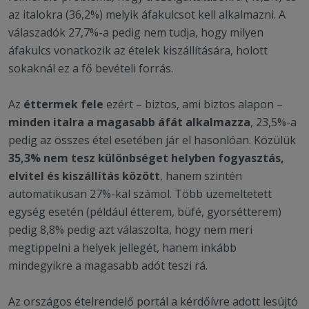
az italokra (36,2%) melyik áfakulcsot kell alkalmazni. A
válaszadók 27,7%-a pedig nem tudja, hogy milyen
áfakulcs vonatkozik az ételek kiszállítására, holott
sokaknál ez a fő bevételi forrás.
Az
éttermek fele
ezért – biztos, ami biztos alapon –
minden italra a magasabb áfát alkalmazza
, 23,5%-a
pedig az összes étel esetében jár el hasonlóan. Közülük
35,3% nem tesz különbséget helyben fogyasztás,
elvitel és kiszállítás között
, hanem szintén
automatikusan 27%-kal számol. Több üzemeltetett
egység esetén (például étterem, büfé, gyorsétterem)
pedig 8,8% pedig azt válaszolta, hogy nem meri
megtippelni a helyek jellegét, hanem inkább
mindegyikre a magasabb adót teszi rá.
Az országos ételrendelő portál a kérdőívre adott lesújtó