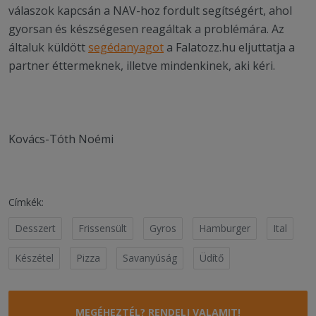
válaszok kapcsán a NAV-hoz fordult segítségért, ahol
gyorsan és készségesen reagáltak a problémára. Az
általuk küldött
segédanyagot
a Falatozz.hu eljuttatja a
partner éttermeknek, illetve mindenkinek, aki kéri.
Kovács-Tóth Noémi
Címkék:
Desszert
Frissensült
Gyros
Hamburger
Ital
Készétel
Pizza
Savanyúság
Üdítő
MEGÉHEZTÉL? RENDELJ VALAMIT!