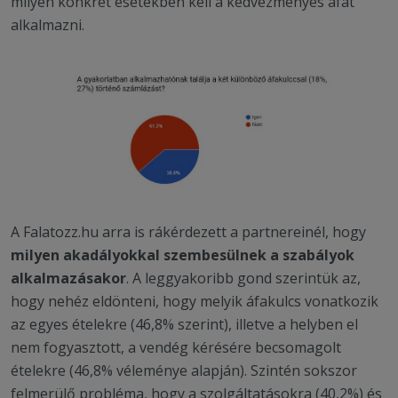
milyen konkrét esetekben kell a kedvezményes áfát
alkalmazni.
A Falatozz.hu arra is rákérdezett a partnereinél, hogy
milyen akadályokkal szembesülnek a szabályok
alkalmazásakor
. A leggyakoribb gond szerintük az,
hogy nehéz eldönteni, hogy melyik áfakulcs vonatkozik
az egyes ételekre (46,8% szerint), illetve a helyben el
nem fogyasztott, a vendég kérésére becsomagolt
ételekre (46,8% véleménye alapján). Szintén sokszor
felmerülő probléma, hogy a szolgáltatásokra (40,2%) és