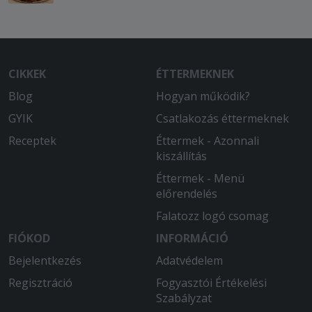
CIKKEK
ÉTTERMEKNEK
Blog
Hogyan működik?
GYIK
Csatlakozás éttermeknek
Receptek
Éttermek - Azonnali
kiszállítás
Éttermek - Menü
előrendelés
Falatozz logó csomag
FIÓKOD
INFORMÁCIÓ
Bejelentkezés
Adatvédelem
Regisztráció
Fogyasztói Értékelési
Szabályzat