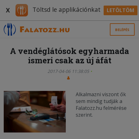
Töltsd le applikációnkat
X
LETÖLTÖM
BELÉPÉS
A vendéglátósok egyharmada
ismeri csak az új áfát
2017-04-06 11:38:05
Alkalmazni viszont ők
sem mindig tudják a
Falatozz.hu felmérése
szerint.