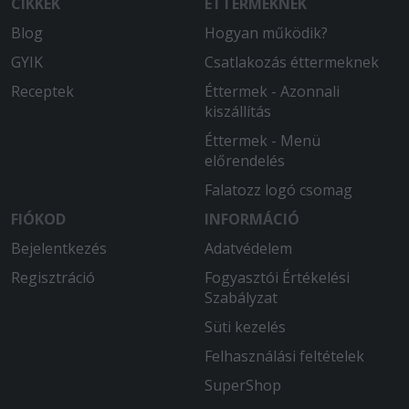
CIKKEK
ÉTTERMEKNEK
Blog
Hogyan működik?
GYIK
Csatlakozás éttermeknek
Receptek
Éttermek - Azonnali
kiszállítás
Éttermek - Menü
előrendelés
Falatozz logó csomag
FIÓKOD
INFORMÁCIÓ
Bejelentkezés
Adatvédelem
Regisztráció
Fogyasztói Értékelési
Szabályzat
Süti kezelés
Felhasználási feltételek
SuperShop