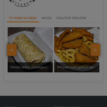
ÉTTEREM SZTÁRJAI
AKCIÓK
SZÁLLÍTÁSI TERÜLETEK
<
>
Pirított csirkés, zöldséges tortilla
PIPI pack mártogatós 2 személyre