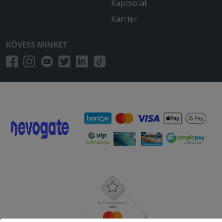
Kapcsolat
Karrier
KÖVESS MINKET