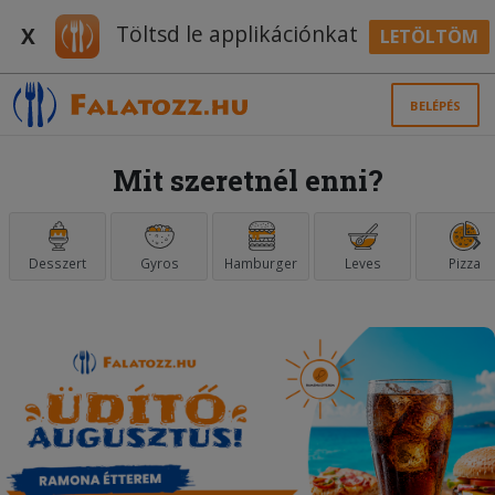
Töltsd le applikációnkat
X
LETÖLTÖM
BELÉPÉS
Mit szeretnél enni?
Desszert
Gyros
Hamburger
Leves
Pizza