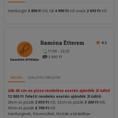
Hamburger
3 890 F
t-tól, tál
4 990 Ft
-tól snack
2 630 Ft
-tól
Ramóna Étterem
4.2
11:00 - 22:25
3 000 Ft
AKCIÓK
SZÁLLÍTÁSI TERÜLETEK
2db 45 cm-es pizza rendelése esetén ajándék 2l üdítő
12 000 Ft feletti rendelés esetén ajándék 2l üdítő
26cm-es pizzák
2 550 Ft
-tól, 32cm-es pizzák
3 200
Ft
-tól,
45cm-es pizzák
6 700 Ft
-tól
Hamburgerek, frissensültek, tészták a kínálatban