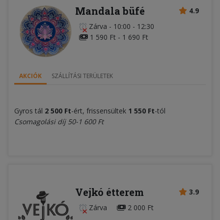
Mandala büfé
4.9
Zárva
-
10:00 - 12:30
1 590 Ft - 1 690 Ft
AKCIÓK
SZÁLLÍTÁSI TERÜLETEK
Gyros tál
2 500 Ft
-ért, frissensültek
1 550 Ft
-tól
Csomagolási díj 50-1 600 Ft
Vejkó étterem
3.9
Zárva
2 000 Ft