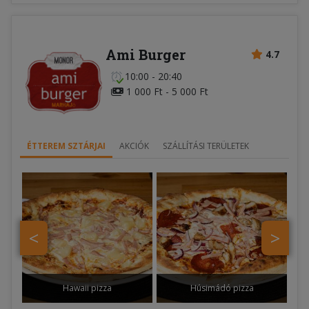
Ami Burger
4.7
10:00 - 20:40
1 000 Ft - 5 000 Ft
ÉTTEREM SZTÁRJAI
AKCIÓK
SZÁLLÍTÁSI TERÜLETEK
<
>
Hawaii pizza
Húsimádó pizza