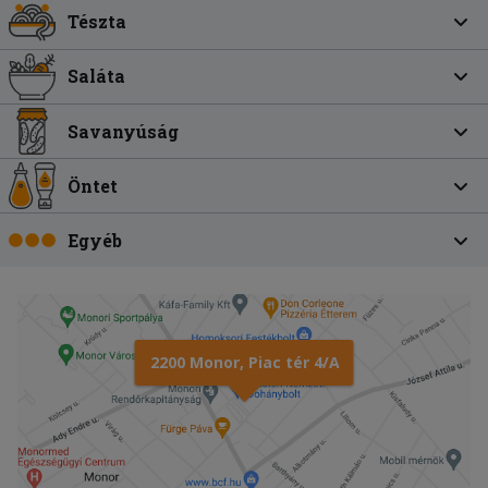
Tészta
Saláta
Savanyúság
Öntet
Egyéb
2200 Monor, Piac tér 4/A