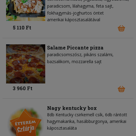
paradicsom
lilahagyma
feta sajt
fokhagymás-joghurtos öntet
amerikai káposztasalátával
5 110 Ft
Salame Piccante pizza
paradicsomszósz
pikáns szalámi
bazsalikom
mozzarella sajt
3 960 Ft
Nagy kentucky box
8db Kentucky csirkemell csík, 6db rántott
hagymakarika, hasábburgonya, amerikai
káposztasaláta