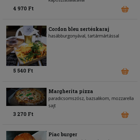
4 970 Ft
Cordon bleu sertéskaraj
hasábburgonyával, tartármártással
5 540 Ft
Margherita pizza
paradicsomszósz
bazsalikom
mozzarella
sajt
3 270 Ft
Piac burger