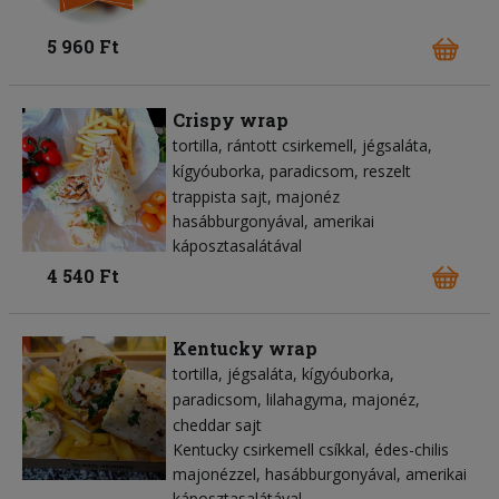
5 960 Ft
Crispy wrap
tortilla
rántott csirkemell
jégsaláta
kígyóuborka
paradicsom
reszelt
trappista sajt
majonéz
hasábburgonyával, amerikai
káposztasalátával
4 540 Ft
Kentucky wrap
tortilla
jégsaláta
kígyóuborka
paradicsom
lilahagyma
majonéz
cheddar sajt
Kentucky csirkemell csíkkal, édes-chilis
majonézzel, hasábburgonyával, amerikai
káposztasalátával