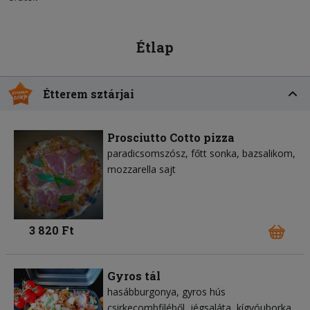
Étlap
Étterem sztárjai
Prosciutto Cotto pizza
paradicsomszósz
főtt sonka
bazsalikom
mozzarella sajt
3 820 Ft
Gyros tál
hasábburgonya
gyros hús
csirkecombfiléből
jégsaláta
kígyóuborka