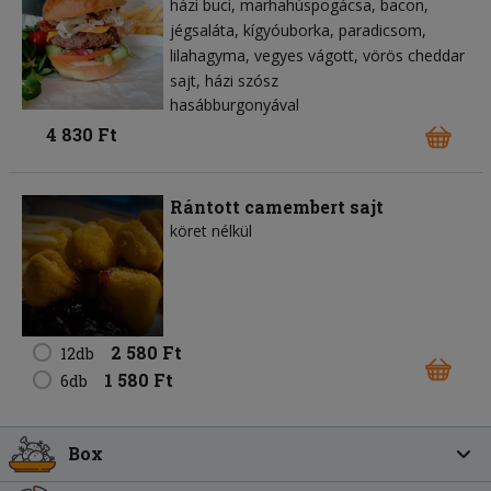
házi buci
marhahúspogácsa
bacon
jégsaláta
kígyóuborka
paradicsom
lilahagyma
vegyes vágott
vörös cheddar
sajt
házi szósz
hasábburgonyával
4 830 Ft
Rántott camembert sajt
köret nélkül
2 580 Ft
12db
1 580 Ft
6db
Box