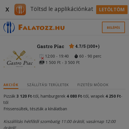
Töltsd le applikációnkat
X
LETÖLTÖM
BELÉPÉS
Gastro Piac
4.7/5 (100+)
12:00 - 19:40
60 - 90 perc
1 500 Ft - 3 500 Ft
AKCIÓK
SZÁLLÍTÁSI TERÜLETEK
FIZETÉSI MÓDOK
Pizzák
3 120 Ft
-tól, hamburgerek
4 080 Ft
-tól, wrapek
4 250 Ft
-
tól
Frissensültek, tészták a kínálatban
Kiszállítás hétfőtől szombatig 11:00 órától, vasárnap 12:00
órától!