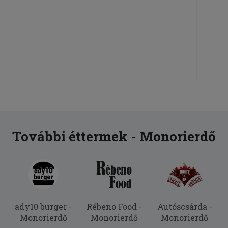
További éttermek - Monorierdő
ady10 burger -
Rébeno Food -
Autóscsárda -
Monorierdő
Monorierdő
Monorierdő