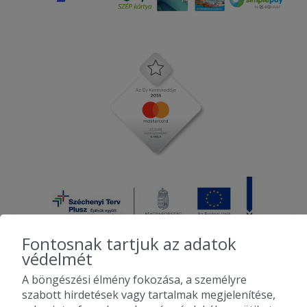
Fontosnak tartjuk az adatok
védelmét
A böngészési élmény fokozása, a személyre
2010-2026 Copyright - Falatozz.hu - Diston-line Kft.
szabott hirdetések vagy tartalmak megjelenítése,