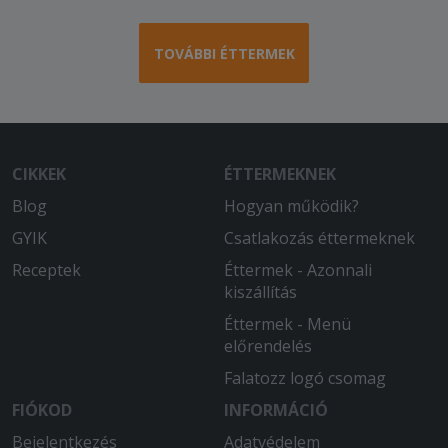
TOVÁBBI ÉTTERMEK
CIKKEK
ÉTTERMEKNEK
Blog
Hogyan működik?
GYIK
Csatlakozás éttermeknek
Receptek
Éttermek - Azonnali
kiszállítás
Éttermek - Menü
előrendelés
Falatozz logó csomag
FIÓKOD
INFORMÁCIÓ
Bejelentkezés
Adatvédelem