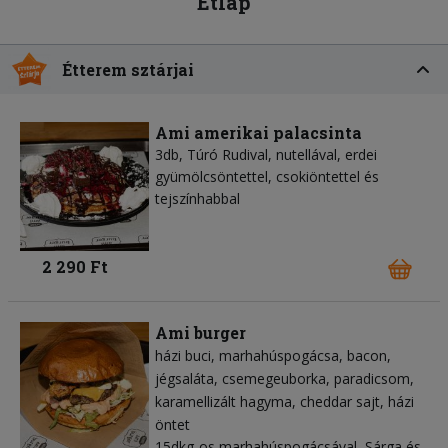
Étlap
Étterem sztárjai
Ami amerikai palacsinta
3db, Túró Rudival, nutellával, erdei
gyümölcsöntettel, csokiöntettel és
tejszínhabbal
2 290 Ft
Ami burger
házi buci
marhahúspogácsa
bacon
jégsaláta
csemegeuborka
paradicsom
karamellizált hagyma
cheddar sajt
házi
öntet
15dkg-os marhahúspogácsával, Sárga és