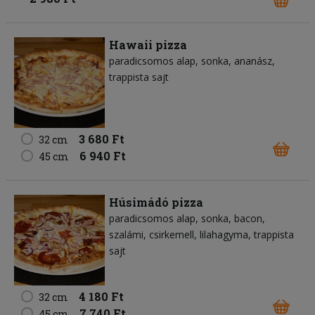
Hawaii pizza
paradicsomos alap
sonka
ananász
trappista sajt
3 680 Ft
32 cm
6 940 Ft
45 cm
Húsimádó pizza
paradicsomos alap
sonka
bacon
szalámi
csirkemell
lilahagyma
trappista
sajt
4 180 Ft
32 cm
7 740 Ft
45 cm