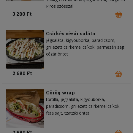
Piros szósszal
3 280 Ft
Csirkés cézár saláta
jégsaláta
kígyóuborka
paradicsom
grillezett csirkemellcsíkok
parmezán sajt
cézár öntet
2 680 Ft
Görög wrap
tortilla
jégsaláta
kígyóuborka
paradicsom
grillezett csirkemellcsíkok
feta sajt
tzatziki öntet
2 980 Ft