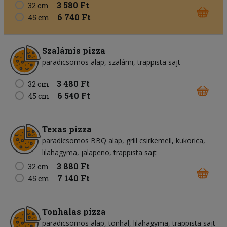
3 580 Ft
32 cm
6 740 Ft
45 cm
Szalámis pizza
paradicsomos alap
szalámi
trappista sajt
3 480 Ft
32 cm
6 540 Ft
45 cm
Texas pizza
paradicsomos BBQ alap
grill csirkemell
kukorica
lilahagyma
jalapeno
trappista sajt
3 880 Ft
32 cm
7 140 Ft
45 cm
Tonhalas pizza
paradicsomos alap
tonhal
lilahagyma
trappista sajt