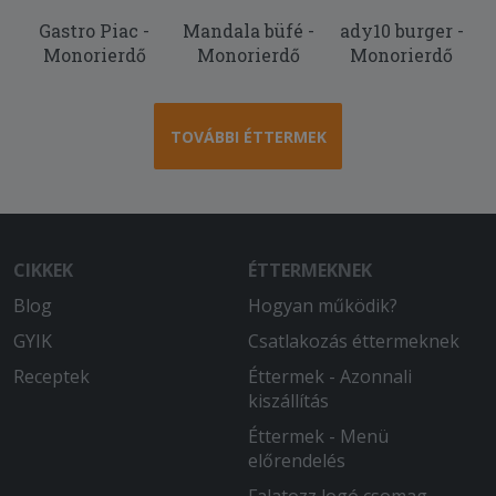
Gastro Piac -
Mandala büfé -
ady10 burger -
2025-06-14 - János:
Monorierdő
Monorierdő
Monorierdő
Nagyon gyorsan teljesítették a
rendelésemet és egy hibátlan marha
burgert volt alkalmunk elfogyasztani!
TOVÁBBI ÉTTERMEK
CIKKEK
ÉTTERMEKNEK
Blog
Hogyan működik?
GYIK
Csatlakozás éttermeknek
Receptek
Éttermek - Azonnali
kiszállítás
Éttermek - Menü
előrendelés
Falatozz logó csomag