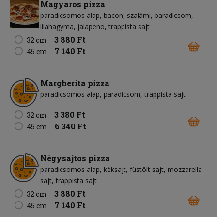
Magyaros pizza
paradicsomos alap
bacon
szalámi
paradicsom
lilahagyma
jalapeno
trappista sajt
3 880 Ft
32 cm
7 140 Ft
45 cm
Margherita pizza
paradicsomos alap
paradicsom
trappista sajt
3 380 Ft
32 cm
6 340 Ft
45 cm
Négysajtos pizza
paradicsomos alap
kéksajt
füstölt sajt
mozzarella
sajt
trappista sajt
3 880 Ft
32 cm
7 140 Ft
45 cm