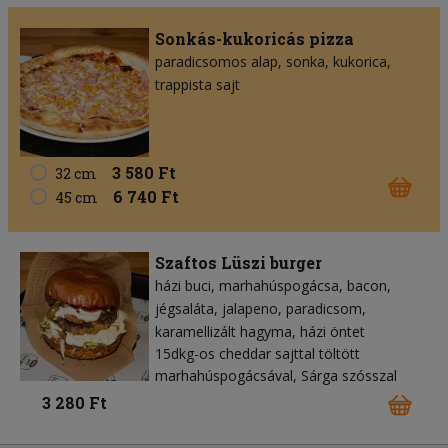
Sonkás-kukoricás pizza
paradicsomos alap
sonka
kukorica
trappista sajt
3 580 Ft
32 cm
6 740 Ft
45 cm
Szaftos Lüszi burger
házi buci
marhahúspogácsa
bacon
jégsaláta
jalapeno
paradicsom
karamellizált hagyma
házi öntet
15dkg-os cheddar sajttal töltött
marhahúspogácsával, Sárga szósszal
3 280 Ft