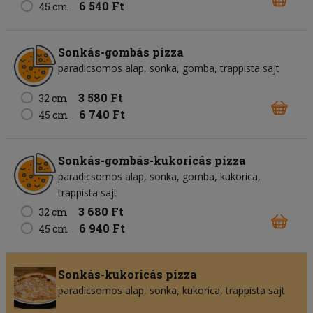
6 540 Ft
45 cm
Sonkás-gombás pizza
paradicsomos alap
sonka
gomba
trappista sajt
3 580 Ft
32 cm
6 740 Ft
45 cm
Sonkás-gombás-kukoricás pizza
paradicsomos alap
sonka
gomba
kukorica
trappista sajt
3 680 Ft
32 cm
6 940 Ft
45 cm
Sonkás-kukoricás pizza
paradicsomos alap
sonka
kukorica
trappista sajt