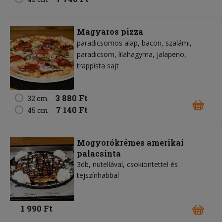
Magyaros pizza
paradicsomos alap
bacon
szalámi
paradicsom
lilahagyma
jalapeno
trappista sajt
3 880 Ft
32 cm
7 140 Ft
45 cm
Mogyorókrémes amerikai
palacsinta
3db, nutellával, csokiöntettel és
tejszínhabbal
1 990 Ft