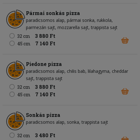
Pármai sonkás pizza
paradicsomos alap
pármai sonka
rukkola
parmezán sajt
mozzarella sajt
trappista sajt
3 880 Ft
32 cm
7 140 Ft
45 cm
Piedone pizza
paradicsomos alap
chilis bab
lilahagyma
cheddar
sajt
trappista sajt
3 880 Ft
32 cm
7 140 Ft
45 cm
Sonkás pizza
paradicsomos alap
sonka
trappista sajt
3 480 Ft
32 cm