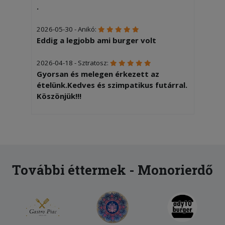
.
2026-05-30 - Anikó:
Eddig a legjobb ami burger volt
2026-04-18 - Sztratosz:
Gyorsan és melegen érkezett az
ételünk.Kedves és szimpatikus futárral.
Köszönjük!!!
2025-12-05 - Gyöngyvér:
Gyors, pontos szállítás. Finom ételek.
2025-10-07 - Gizella:
A legjobb hely Monoron.
További éttermek - Monorierdő
2025-07-31 - Pásztor:
Gyorsan, udvariasan, körültekintően
csomagolva kaptuk meg a finom
hamburgereket!