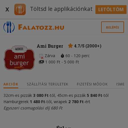
Töltsd le applikációnkat
X
LETÖLTÖM
BELÉPÉS
Ami Burger
4.7/5 (2000+)
Zárva
60 - 120 perc
1 000 Ft - 5 000 Ft
AKCIÓK
SZÁLLÍTÁSI TERÜLETEK
FIZETÉSI MÓDOK
ISMER
32cm-es pizzák
3 080 Ft
-tól, 45cm-es pizzák
5 840 Ft
-tól
Hamburgerek
1 480 Ft
-tól, wrapek
2 780 Ft
-ért
Egyszeri csomagolási díj 680 Ft