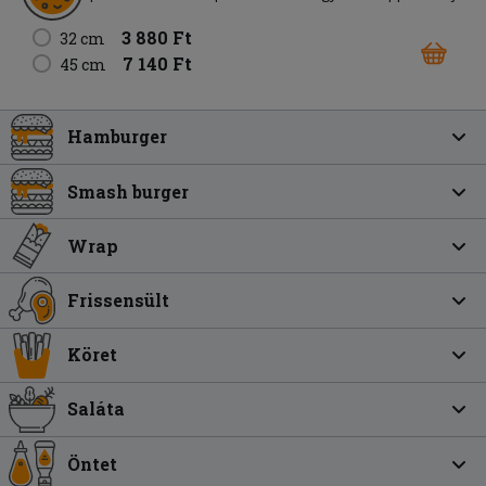
3 880 Ft
32 cm
7 140 Ft
45 cm
Hamburger
Smash burger
Wrap
Frissensült
Köret
Saláta
Öntet