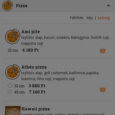
Pizza
Feltétek:
kép
szöveg
Ami pite
tejfölös alap
bacon
szalámi
lilahagyma
füstölt sajt
trappista sajt
4 180 Ft
32 cm
Athén pizza
tejfölös alap
grill csirkemell
kaliforniai paprika
kukorica
feta sajt
trappista sajt
3 880 Ft
32 cm
7 140 Ft
45 cm
Hawaii pizza
paradicsomos alap
sonka
ananász
trappista sajt