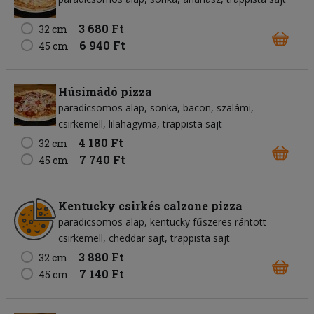
3 680 Ft
32 cm
6 940 Ft
45 cm
Húsimádó pizza
paradicsomos alap
sonka
bacon
szalámi
csirkemell
lilahagyma
trappista sajt
4 180 Ft
32 cm
7 740 Ft
45 cm
Kentucky csirkés calzone pizza
paradicsomos alap
kentucky fűszeres rántott
csirkemell
cheddar sajt
trappista sajt
3 880 Ft
32 cm
7 140 Ft
45 cm