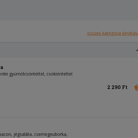
összes kategória kinyitás
ta
 erdei gyümölcsöntettel, csokiöntettel
2 290 Ft
bacon
jégsaláta
csemegeuborka