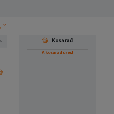
a
Kosarad
A kosarad üres!