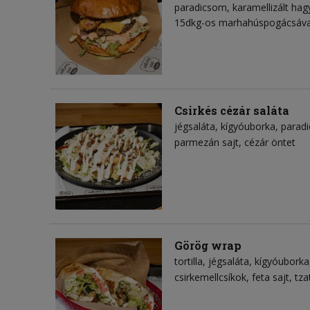
paradicsom
karamellizált ha
15dkg-os marhahúspogácsával,
Csirkés cézár saláta
jégsaláta
kígyóuborka
parad
parmezán sajt
cézár öntet
Görög wrap
tortilla
jégsaláta
kígyóuborka
csirkemellcsíkok
feta sajt
tza