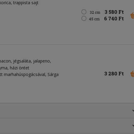
korica
trappista sajt
3 580 Ft
32 cm
6 740 Ft
45 cm
bacon
jégsaláta
jalapeno
gyma
házi öntet
3 280 Ft
ött marhahúspogácsával, Sárga