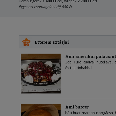
Hamburgerek
1 480 Ft
-tól, wrapek
2 780 Ft
-ért
Egyszeri csomagolási díj 680 Ft
Étterem sztárjai
Ami amerikai palacsin
3db, Túró Rudival, nutellával,
és tejszínhabbal
Ami burger
házi buci
marhahúspogácsa