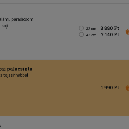
alámi
paradicsom
 sajt
3 880 Ft
32 cm
7 140 Ft
45 cm
ai palacsinta
és tejszínhabbal
1 990 Ft
a