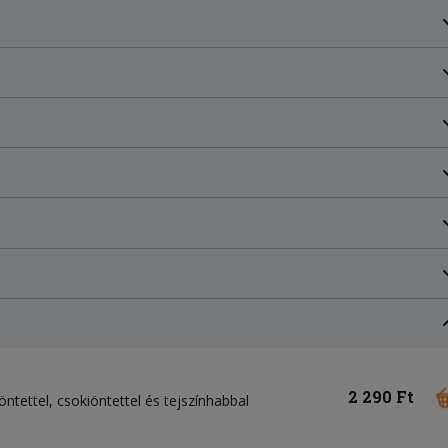
2 290 Ft
öntettel, csokiöntettel és tejszínhabbal