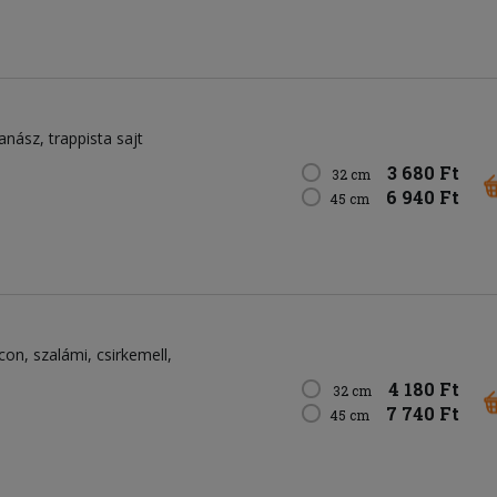
anász
trappista sajt
3 680 Ft
32 cm
6 940 Ft
45 cm
con
szalámi
csirkemell
4 180 Ft
32 cm
7 740 Ft
45 cm