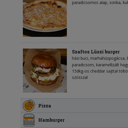
paradicsomos alap
sonka
ku
Szaftos Lüszi burger
házi buci
marhahúspogácsa
paradicsom
karamellizált ha
15dkg-os cheddar sajttal tölt
szósszal
Pizza
Hamburger