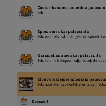
Csokis-banános amerikai palacsin
3db
Epres amerikai palacsinta
3db, eperszósszal, erdei gyümölcsöntettel és
Karamellás amerikai palacsinta
3db, karamellsziruppal, vajjal és tejszínhabba
Mogyorókrémes amerikai palacsi
3db, nutellával, csokiöntettel és tejszínhabba
Desszert