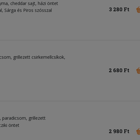
gyma
cheddar sajt
házi öntet
3 280 Ft
 Sárga és Piros szósszal
icsom
grillezett csirkemellcsíkok
2 680 Ft
paradicsom
grillezett
tziki öntet
2 980 Ft