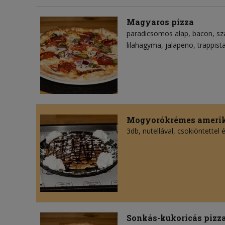
Magyaros pizza
paradicsomos alap
bacon
sz
lilahagyma
jalapeno
trappista
Mogyorókrémes amerik
3db, nutellával, csokiöntettel 
Sonkás-kukoricás pizz