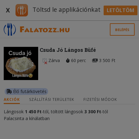
Töltsd le applikációnkat
X
LETÖLTÖM
BELÉPÉS
Csuda Jó Lángos Büfé
Zárva
60 perc
3 500 Ft
Élő futárkövetés
AKCIÓK
SZÁLLÍTÁSI TERÜLETEK
FIZETÉSI MÓDOK
Lángosok
1 450 Ft
-tól, töltött lángosok
3 300 Ft
-tól
Palacsinta a kínálatban