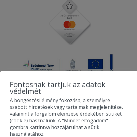
Fontosnak tartjuk az adatok
védelmét
A böngészési élmény fokozása, a személyre
2010-2026 Copyright - Falatozz.hu - Diston-line Kft.
szabott hirdetések vagy tartalmak megjelenítése,
valamint a forgalom elemzése érdekében sütiket
Pizza, gyros, hamburger, menük kedvező áron, egy helyen az összes
(cookie) használunk. A "Mindet elfogadom"
étterem ajánlata.
gombra kattintva hozzájárulhat a sütik
használatához.