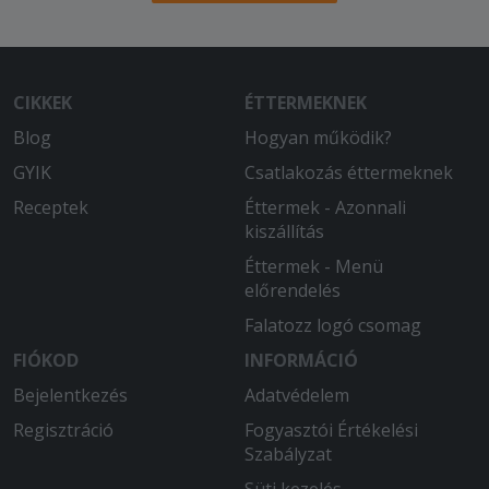
CIKKEK
ÉTTERMEKNEK
Blog
Hogyan működik?
GYIK
Csatlakozás éttermeknek
Receptek
Éttermek - Azonnali
kiszállítás
Éttermek - Menü
előrendelés
Falatozz logó csomag
FIÓKOD
INFORMÁCIÓ
Bejelentkezés
Adatvédelem
Regisztráció
Fogyasztói Értékelési
Szabályzat
Süti kezelés