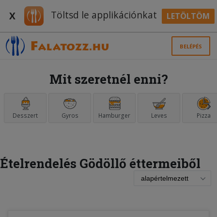
Töltsd le applikációnkat
X
LETÖLTÖM
BELÉPÉS
Mit szeretnél enni?
Desszert
Gyros
Hamburger
Leves
Pizza
Ételrendelés Gödöllő éttermeiből