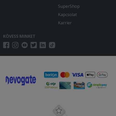
SuperShop
Kapcsolat
Karrier
KÖVESS MINKET