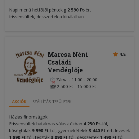
Napi menü hétfőtől péntekig
2 590 Ft
-ért
frissensültek, desszertek a kínálatban
Marcsa Néni
4.8
Családi
Vendéglője
Zárva
-
11:00 - 20:00
2 500 Ft - 15 000 Ft
AKCIÓK
SZÁLLÍTÁSI TERÜLETEK
Házias finomságok:
Frissensültek hatalmas választékban
4 250 Ft
-tól,
bőségtálak
9 990
Ft
-tól, gyermekételek
3 440
Ft
-ért, levesek
1 890 Ft
-tól, tészták
3 090 Ft
-tól, desszertek
1 490 Ft
-tól