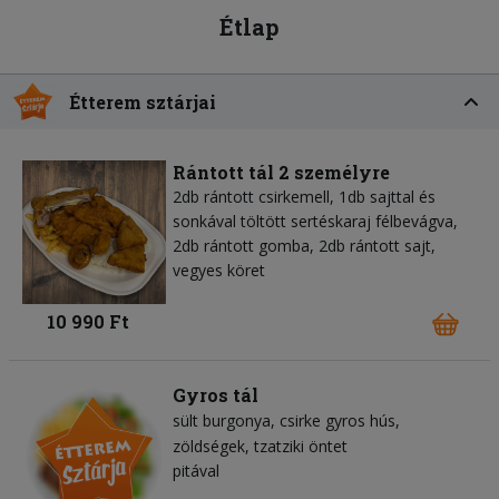
Étlap
Étterem sztárjai
Rántott tál 2 személyre
2db rántott csirkemell, 1db sajttal és
sonkával töltött sertéskaraj félbevágva,
2db rántott gomba, 2db rántott sajt,
vegyes köret
10 990 Ft
Gyros tál
sült burgonya
csirke gyros hús
zöldségek
tzatziki öntet
pitával