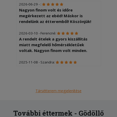
2026-06-29 - :
Nagyon finom volt és időre
megérkezett az ebéd! Máskor is
rendelünk az étteremből! Köszönjük!
2026-03-10 - Ferencné:
A rendelt ételek a gyors kiszállítás
miatt megfelelő hőmérsékletűek
voltak. Nagyon finom volt minden.
2025-11-08 - Szandra:
Ha adhatnék 10 csillagot, annyit adnék.
Nagyon köszönjük a mai tálakat,
minden nagyon finom volt!
Társétterem megjelenítése
2025-10-14 - Szandra:
Nagyon finom volt minden, köszönjük
szépen. Máskor is fogunk rendelni!
További éttermek - Gödöllő
2025-09-22 - Balázs: