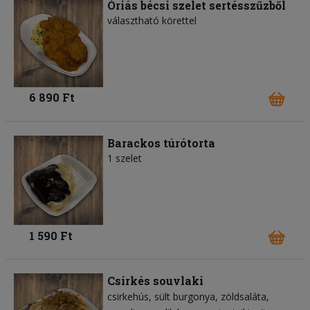
Óriás bécsi szelet sertésszűzből
választható körettel
6 890 Ft
Barackos túrótorta
1 szelet
1 590 Ft
Csirkés souvlaki
csirkehús
sült burgonya
zöldsaláta