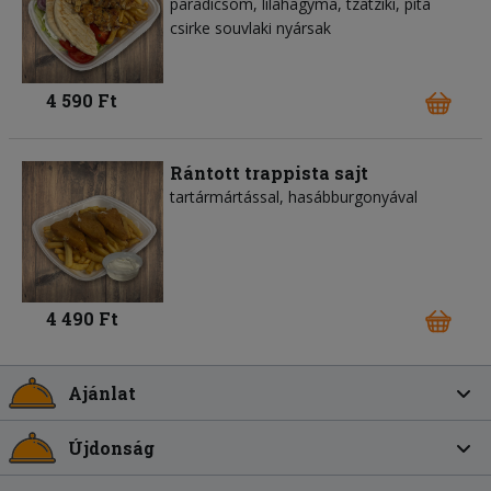
paradicsom
lilahagyma
tzatziki
pita
csirke souvlaki nyársak
4 590 Ft
Rántott trappista sajt
tartármártással, hasábburgonyával
4 490 Ft
Ajánlat
Újdonság