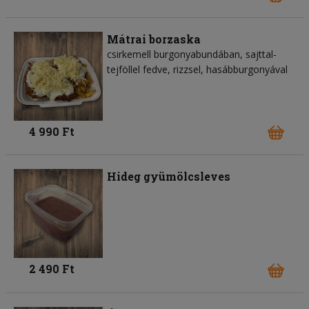
Mátrai borzaska
csirkemell burgonyabundában, sajttal-
tejföllel fedve, rizzsel, hasábburgonyával
4 990 Ft
Hideg gyümölcsleves
2 490 Ft