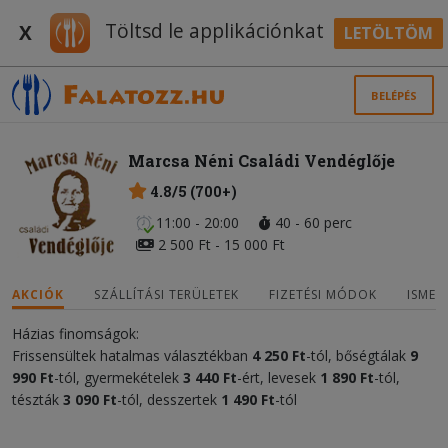
Töltsd le applikációnkat
X
LETÖLTÖM
BELÉPÉS
Marcsa Néni Családi Vendéglője
4.8/5 (700+)
11:00 - 20:00
40 - 60 perc
2 500 Ft - 15 000 Ft
AKCIÓK
SZÁLLÍTÁSI TERÜLETEK
FIZETÉSI MÓDOK
ISMER
Házias finomságok:
Frissensültek hatalmas választékban
4 250 Ft
-tól, bőségtálak
9
990
Ft
-tól, gyermekételek
3 440
Ft
-ért, levesek
1 890 Ft
-tól,
tészták
3 090 Ft
-tól, desszertek
1 490 Ft
-tól