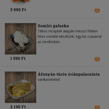
3 990 Ft
Somlói galuska
Titkos receptek alapján messzi földön
híres somlóit készítünk, egy kis csavarral
az ízesítésben.
1 590 Ft
Áfonyás-túrós óriáspalacsinta
vaníliaöntettel
2 190 Ft