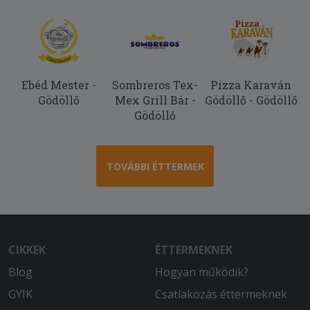
Ízletes volt, köszönöm.
2025-09-02 - Pál:
Nagyon finom volt.
Ebéd Mester -
Sombreros Tex-
Pizza Karaván
Gödöllő
Mex Grill Bár -
Gödöllő - Gödöllő
Gödöllő
TOVÁBBI ÉTTERMEK
CIKKEK
ÉTTERMEKNEK
Blog
Hogyan működik?
GYIK
Csatlakozás éttermeknek